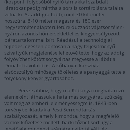
(központi folyosóból nyíló tárnákkal szabdalt
járatokat pedig mintha a sors is sörtárolásra találta
volna ki. Az addigra több, mint 30 kilométer
hosszúra, 8-10 méter magasra és 180 ezer
négyzetméter alapterületűre duzzadt vájatsor télen-
nyáron azonos hőmérséklettel és kiegyensúlyozott
páratartalommal bírt. Ráadásul a technológiai
fejlődés, egészen pontosan a nagy teljesítményű
szivattyúk megjelenése lehetővé tette, hogy az addig
folyóvízhez kötött sörgyártás megvesse a lábát a
Dunától távolabb is. A kőbányai karsztvíz
elsőosztályú minősége tökéletes alapanyaggá tette a
folyékony kenyér gyártásához.
Persze ahhoz, hogy ma Kőbánya meghatározó
elemeként láthassuk a hatalmas sörgyárat, szükség
volt még az emberi leleményességre is. 1843-ben
törvénybe iktatták a Pesti Serrendtartás
szabályozását, amely kimondta, hogy a megfelelő
vámok kifizetése mellett, bárki főzhet sört, így a
lehetőség mindenki számára nyitottá vált. Az