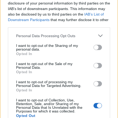
Dreher hozta el 1862-ben. Anton kísérletezű szellemű
disclosure of your personal information by third parties on the
ember volt, (neki köszönhetjük az alsó-erjesztéses
IAB’s list of downstream participants. This information may
eljárás elterjedését és a lager típusú sör feltalálását)
also be disclosed by us to third parties on the
IAB’s List of
aki mindig nyitottan állt az újdonságok elé, így
Downstream Participants
that may further disclose it to other
azonnal felkeltette az érdeklődését a kőbányai
third parties.
serfőzés lehetősége. 1862-ben döntött úgy, hogy
megveti a lábát ezen a területen és menten fel is
Please note that this website/app uses one or more Google
Personal Data Processing Opt Outs
services and may gather and store information including but
vásárolta a Kőbányai Serház Társaság üzemét és
not limited to your visit or usage behaviour. You may click to
I want to opt-out of the Sharing of my
néhány év alatt hatalmasra növesztette azt. Persze
personal data.
grant or deny consent to Google and its third-party tags to
ebben az időszakban talán még sokan
Opted In
use your data for below specified purposes in below Google
megmosolyogták a sörtermelők erőfeszítéseit,
consent section.
hiszen Magyarország ebben az időszakban igazi
I want to opt-out of the Sale of my
Personal Data.
bornagyhatalomnak számított, ahol minőségi
Opted In
borokat állítottak elő nagy mennyiségben és
alacsony áron. A sörfogyasztás ekkor még az úri
I want to opt-out of processing my
Personal Data for Targeted Advertising.
huncutság kategóriába tartozott, és egy újabb
Opted In
katasztrófa kellett ahhoz, hogy a helyzet gyökeresen
megváltozzon.
I want to opt-out of Collection, Use,
Retention, Sale, and/or Sharing of my
Personal Data that Is Unrelated with the
Nagyjából a kőbányai üzemek elindulása után
Purposes for which it was collected.
húsz évvel, 1875 környékén ütötte fel fejét az
Opted Out