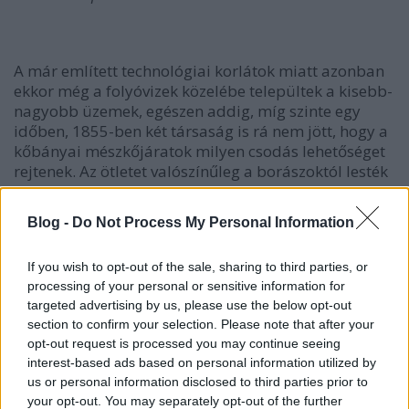
A már említett technológiai korlátok miatt azonban
ekkor még a folyóvizek közelébe települtek a kisebb-
nagyobb üzemek, egészen addig, míg szinte egy
időben, 1855-ben két társaság is rá nem jött, hogy a
kőbányai mészkőjáratok milyen csodás lehetőséget
rejtenek. Az ötletet valószínűleg a borászoktól lesték
el, akik már korábban is használták az
alagútrendszer felszabadult részeit (a bányászat
Blog -
Do Not Process My Personal Information
még hosszú ideig folyt azután is, hogy a sörgyárak
felépültek) az elkészült nedű tárolására. A Kőbányai
If you wish to opt-out of the sale, sharing to third parties, or
Serház Társaság és a Barber és Klusemann
processing of your personal or sensitive information for
Serfőzőház felépülése nyitotta meg végérvényesen
targeted advertising by us, please use the below opt-out
az új korszakot az akkor még álmos kis falu
section to confirm your selection. Please note that after your
életében.
opt-out request is processed you may continue seeing
interest-based ads based on personal information utilized by
A további fejlődést és az igazi fellendülést a
us or personal information disclosed to third parties prior to
terület számára egy osztrák serfőző mester, Anton
your opt-out. You may separately opt-out of the further