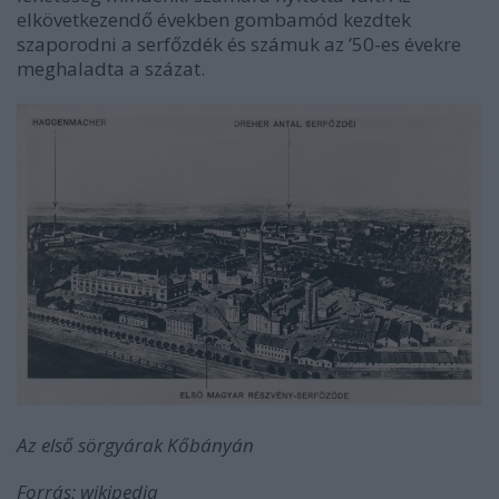
elkövetkezendő években gombamód kezdtek
szaporodni a serfőzdék és számuk az ’50-es évekre
meghaladta a százat.
Az első sörgyárak Kőbányán
Forrás: wikipedia