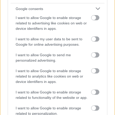
országban a filoxéra, mely alig tíz év alatt a magyar
szőlőállomány több, mint 40 (egyes becslések szerint
Google consents
70) százalékát kipusztította. A bor ára ennek
I want to allow Google to enable storage
hatására szinte a csillagos égbe emelkedett, és a
related to advertising like cookies on web or
nemesség után az átlagembereket is a sör felé
device identifiers in apps.
terelte. A Dreher család pedig – mintha csak előre
látták volna a dolgok ilyetén módon való alakulását
I want to allow my user data to be sent to
– a háttérben megerősítette és hatalmasra
Google for online advertising purposes.
fejlesztette gyártóüzemét.
I want to allow Google to send me
1894-ben két új vállalkozás is úgy döntött,
personalized advertising.
hogy belép a dübörgő sörpiacra, így megalakult a
Polgári Serfőzde Rt. És a Királyi Serfőzde Rt., ez
I want to allow Google to enable storage
utóbbi azonban tiszavirág életűnek bizonyult és alig
related to analytics like cookies on web or
két évnyi vegetálás után csődbe ment. Ekkora a
device identifiers in apps.
Dreher család üzeme már 30 ezer hektoliterrel több
I want to allow Google to enable storage
sört termelt, mint egyetlen igazi konkurense a
related to functionality of the website or app.
Barber-Klusemann és a századfordulóra már
Európa legnagyobb üzemének számított éves 1
I want to allow Google to enable storage
millió hektoliteres teljesítményére. Így volt ez annak
related to personalization.