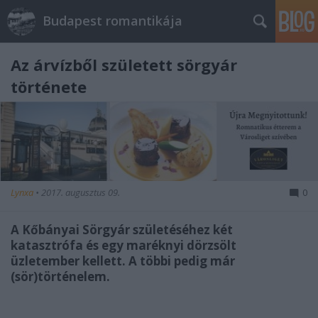
Budapest romantikája
Az árvízből született sörgyár
története
Lynxa
•
2017. augusztus 09.
0
A Kőbányai Sörgyár születéséhez két
katasztrófa és egy maréknyi dörzsölt
üzletember kellett. A többi pedig már
(sör)történelem.