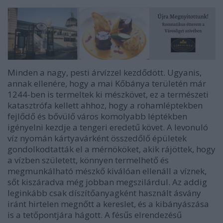
Minden a nagy, pesti árvízzel kezdődött. Ugyanis,
annak ellenére, hogy a mai Kőbánya területén már
1244-ben is termeltek ki mészkövet, ez a természeti
katasztrófa kellett ahhoz, hogy a rohamléptekben
fejlődő és bővülő város komolyabb léptékben
igényelni kezdje a tengeri eredetű követ. A levonuló
víz nyomán kártyavárként összedőlő épületek
gondolkodtatták el a mérnököket, akik rájöttek, hogy
a vízben született, könnyen termelhető és
megmunkálható mészkő kiválóan ellenáll a víznek,
sőt kiszáradva még jobban megszilárdul. Az addig
leginkább csak díszítőanyagként használt ásvány
iránt hirtelen megnőtt a kereslet, és a kibányászása
is a tetőpontjára hágott. A fésűs elrendezésű