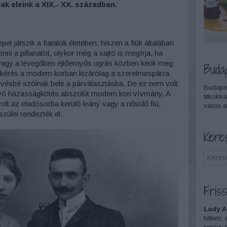
k eleink a XIX.- XX. században.
t játszik a fiatalok életében, hiszen a fiúk általában
ni a pillanatot, olykor még a sajtó is megírja, ha
avagy a levegőben ejtőernyős ugrás közben kérik meg
Buda
nykérés a modern korban kizárólag a szerelmespárra
kevésbé szólnak bele a párválasztásba. De ez nem volt
Budapes
gvó házasságkötés abszolút modern kori vívmány. A
titkokka
t az eladósorba kerülő leány vagy a nősülő fiú,
város a
szülei rendezték el.
Kere
Friss
Lady A
hittem, 