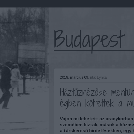
Budapest 
2018. március 09.
írta:
Lynxa
Háztűznézőbe mentü
égben köttettek a m
Vajon mi lehetett az aranykorban
szemében bíztak, mások a házas
a társkereső hirdetésekben, egy 