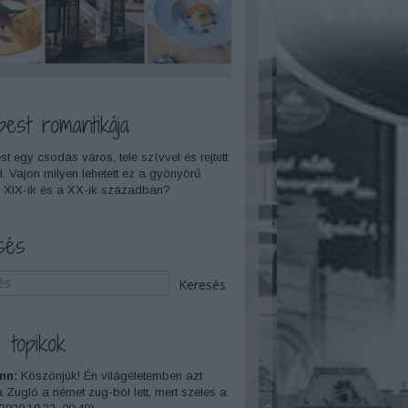
pest romantikája
t egy csodás város, tele szívvel és rejtett
l. Vajon milyen lehetett ez a gyönyörű
 XIX-ik és a XX-ik században?
sés
 topikok
nn:
Köszönjük! Én világéletemben azt
a Zugló a német zug-ból lett, mert szeles a