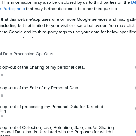
Fotográ
. This information may also be disclosed by us to third parties on the
IA
gyzés tulajdonképpen ennek a tárgyalásnak a lezártát
fürdőru
Participants
that may further disclose it to other third parties.
eendő, mint a papnál bejelenteni a házasodási
Ganz Á
Gellért 
 that this website/app uses one or more Google services and may gath
Gőzmo
including but not limited to your visit or usage behaviour. You may click 
Royal
G
házaspárjelöltet találni a gyermekének, akkor
 to Google and its third-party tags to use your data for below specifi
Gutman
mi a XX. század közepéig igen népszerű szakma volt.
ogle consent section.
gyerme
ulajdonképpen az volt, hogy széles ismeretségi
Halásza
lás tekintetében összeillő fiatalokat. A lányok
Ilona
H
ek eladósorba és 20 éves koruk után már vénlánynak
l Data Processing Opt Outs
Háziúr
sodniuk. A fiúknak a XIX. század második felétől
Theater
 szolgálatot a házasság előtt, így ők később nősültek,
Divathá
o opt-out of the Sharing of my personal data.
 már vénlegénynek tartották. A házasságközvetítő
humor
In
előrejel
áztűznézés feladatait is.
irodalm
o opt-out of the Sale of my Personal Data.
Jászai 
Jégpál
In
Judik Et
Kálvin t
to opt-out of processing my Personal Data for Targeted
Frigyes
ing.
kávéhá
In
pályau
Kőbány
o opt-out of Collection, Use, Retention, Sale, and/or Sharing
ersonal Data that Is Unrelated with the Purposes for which it
Kolbás
lected.