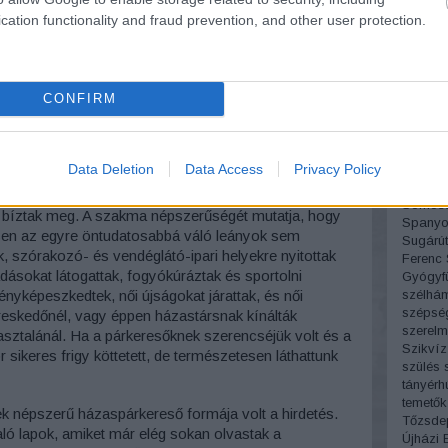
Pesti á
cation functionality and fraud prevention, and other user protection.
Sándor
Pipás P
Podman
Próbam
Radnóti
CONFIRM
régi fo
Rejtő J
Római p
alos, lajstromba vett foglalkozássá vált, amelyre
Data Deletion
Data Access
Privacy Policy
Móric
S
kiadtak. A polgárosodás nyomán az üzletileg elfoglalt
Simon 
 a párválasztásra és a megfelelő mennyasszony
Somoss
t bíztak meg. A szakma népszerűségét mutatja, hogy
Spanyo
esen az egyre öntudatosabbá váló leányok sem
Sugárút
k, szórakozó- és vendéglátó-ipari helyekre nyitottak
Ferenc
dásokat látogattak, fogyókúráztak és sportolni
Gyógyf
szélhá
fényképeszkedtek, női újságokat járattak, és női
szépsé
eskedőnél, vagy éppen házastársnak kínálták
szerelm
sztalánál. Ha a párkeresőknek szerencséjük volt és a
Szikvíz
sikeres frigy köttetett, de természetesen láthattunk
szülés
tányérh
temetők
ek népszerű házaspárkereső formája volt a hirdetés.
Tőzsde
laló lapok, amiket már elég sokan olvastak a
Újházi 