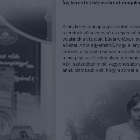
Így kerestek házastársat magukna
A lánykérés manapság is fontos szerepe
szeretnék különlegessé és egyedivé ten
valakinek a víz alatt, búvárruhában, 
a kezét. Az is egyértelmű, hogy a lá
tartozik, a legtöbb esetben a szülők 
mindig így, az érzelmi alapokon nyu
XIX. században minél vagyonosabb vol
annál biztosabb volt, hogy a sorsát a 