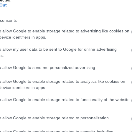
Korcso
Out
Közlek
Kresz 
labdar
consents
Lakótel
Lelenc
o allow Google to enable storage related to advertising like cookies on
Lornyo
evice identifiers in apps.
Színhá
Margits
o allow my user data to be sent to Google for online advertising
Mária V
dolgok
s.
meteoro
Millenn
to allow Google to send me personalized advertising.
Mulatá
Nagypo
Németvö
o allow Google to enable storage related to analytics like cookies on
Nemzet
evice identifiers in apps.
Neue we
nőideál
o allow Google to enable storage related to functionality of the website
csúszk
Okkulti
Omnibu
o allow Google to enable storage related to personalization.
Ördögl
Pálinka
Parlam
o allow Google to enable storage related to security, including