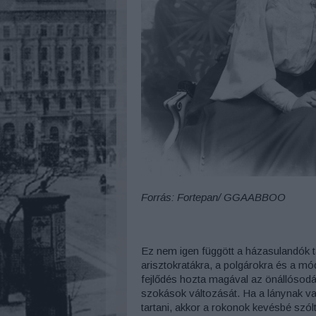
Forrás: Fortepan/ GGAABBOO
Ez nem igen függött a házasulandók tá
arisztokratákra, a polgárokra és a mó
fejlődés hozta magával az önállósod
szokások változását. Ha a lánynak vag
tartani, akkor a rokonok kevésbé szólt