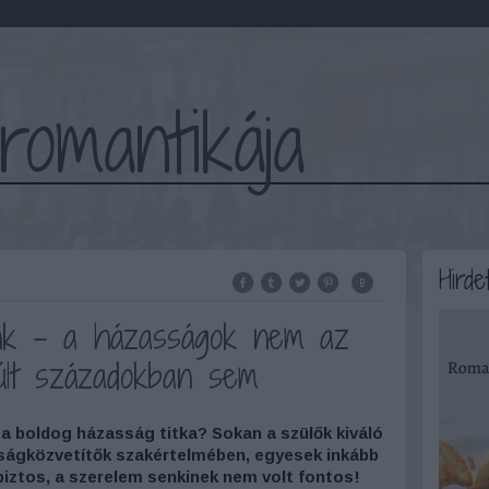
romantikája
Hirde
nk – a házasságok nem az
últ századokban sem
 a boldog házasság titka? Sokan a szülők kiváló
ságközvetítők szakértelmében, egyesek inkább
biztos, a szerelem senkinek nem volt fontos!