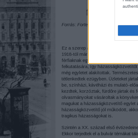
authenti
Forrás: Fortepan/ A R
Ez a szerep a XX. század elején hivat
1918-tól m
ár hivatalost engedélyt is 
férfiaknak egyre kevesebb ideje volt
felkutatására, így házasságközvetítő
még egyletet alakítottak. Természet
tétlenkedtek ezügyben. Üzleteket járta
be, színházi, kávéházi és mulató-előa
kezdtek, korzóztak, fürdőre jártak és 
olvasmányokat vásároltak a könyvker
magukat a házasságközvetítő egylet a
házasságközvetítő jól működött, akkor 
tragikus házasságokat is.
Szintén a XX. század első évtizedein
Ekkor terjedtek el a bulvár témákat tá