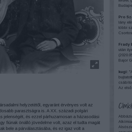
terület.
(
Budapes
Pro Sze
lány el
többi sz
Csortos
Frady 
után il
(
2020.05
Bajor G
kugi:
"A
bujtatot
csábítot
Az első
Címk
rsadalmi helyzetétől, egyaránt érvényes volt az
dosabb parasztságra is. A XX. századi polgári
Abbázi
ás jelenségét, és ezzel párhuzamosan a házasodási
Alkímia
y fiúnak önálló jövedelme volt, azaz el tudta magát
Alsószi
ak bele a párválasztásába, és ez igaz volt a