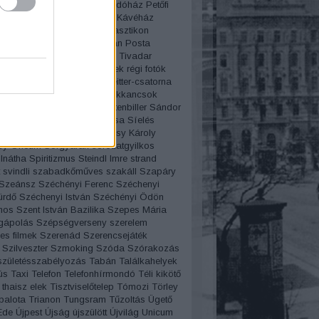
rvíz
Pesti Broadway
Pesti indóház
Petőfi
Pezsgő
Pilisy Róza
Pilvax Kávéház
ista
Pirosszemű csárda
Plasztikon
iczky báró
Politika
porcelán
Posta
amzel
Projectográf
Puskás Tivadar
 Miklós
Rákóczi út
régi filmek
régi fotók
tók pályázat
Régi szavak
Reitter-csatorna
enő
Reklám
Rendszámok
Rikkancsok
art
romantika
Rotschild
rottenbiller
Sándor
áros fürdő
Schwimmer Rózsa
Síelés
Bözsi
Sípláda
Sissi
Somossy Károly
y Orfeum
Sörgyárak
sorozatgyilkos
lnátha
Spiritizmus
Steindl Imre
strand
svindli
szabadkőműves
szakáll
Szapáry
Szeánsz
Széchényi Ferenc
Széchenyi
ürdő
Széchenyi István
Széchényi Ödön
mos
Szent István Bazilika
Szepes Mária
gápolás
Szépségverseny
szerelem
es filmek
Szerenád
Szerencsejáték
Szilveszter
Szmoking
Szóda
Szórakozás
születésszabélyozás
Tabán
Találkahelyek
ús
Taxi
Telefon
Telefonhírmondó
Téli kikötő
thaisz elek
Tisztviselőtelep
Tómozi
Törley
palota
Trianon
Tungsram
Tűzoltás
Ügető
Ede
Újpest
Újság
újszülött
Újvilág
Unicum