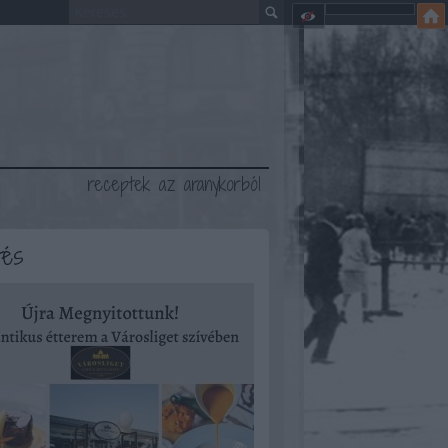
receptek az aranykorból
tés