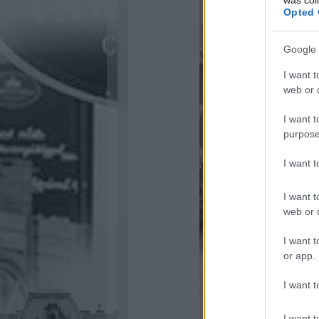
Opted 
Google 
I want t
web or d
I want t
purpose
I want 
I want t
web or d
I want t
or app.
I want t
I want t