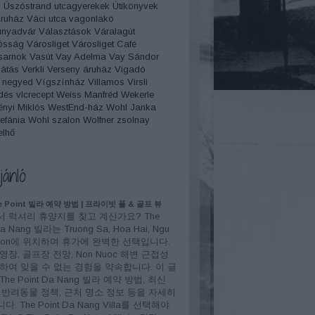
y
Úszóstrand
utcagyerekek
Útikönyvek
Áruház
Váci utca
vagonlakó
unyadvár
Választások
Váralagút
ósság
Városliget
Városliget Café
sarnok
Vasút
Vay Adelma
Vay Sándor
átás
Verkli
Verseny áruház
Vigadó
 negyed
Vígszínház
Villamos
Virsli
dés
vlcrecept
Weiss Manfréd
Wekerle
nyi Miklós
WestEnd-ház
Wohl Janka
efánia
Wohl szalon
Wolfner
zsolnay
elhő
jánló
 Point 빌라 예약 방법 | 프라이빗 풀 & 골프 뷰
 럭셔리 휴양지를 찾고 계신가요? The
Da Nang 빌라는 Truong Sa, Hoa Hai, Ngu
 Son에 위치하며 휴가에 완벽한 선택입니다.
영장, 골프장 전망, Non Nuoc 해변 근접성
하여 잊을 수 없는 경험을 약속합니다. 이 글
he Point Da Nang 빌라 예약 방법, 최신
 반려동물 정책, 근처 명소 정보 등을 자세히
. The Point Da Nang Villa를 선택해야