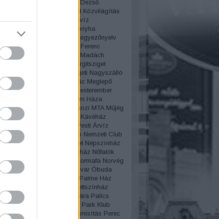
lya
Körút
Korzó
Kosztolányi Dezső
edés
kozmetika
Közvágóhíd
Közvilágítás
Géza
Krúdy Gyula
Kutassy
Kvíz
úgás
Laborfalvi Róza
Lacikonyha
ep
Lánchíd
Lechner Ödön
Legyezőnyelv
Le Procope
Lipótmező
Liszt Ferenc
n
Lottó áruház
Lóvasút
Lovi
Madách
z
Mágnás
Mágnás Elza
Margitsziget
zigeti gyógyfürdő
Margitszigeti Nagyszálló
aléria telep
Martinovics Ignác
Meglepő
Megszólítások
Merénylet
Mesterember
lógia
Miklós Andor
Millenium Háza
ium
Molnár Ferenc
Mosás
mozi
MTA
Műjég
s
Mulató
Mulatozás
Művész Kávéház
lgári
Nagytakarítás
Nagy Pesti Árvíz
lgyi temető
Nemzeti Casino
Nemzeti Club
i Múzeum
Népliget
Népsziget
Népszínház
lt
New York
New York kávéház
Nőfalók
Női divat
női sport
Nőnap
Normafa
Norvég
a
Nyaralás
Nyugati pályaudvar
Óbuda
zmus
Oktatás
Olimpia
Olof Palme Ház
sz
Operaház
Operett
Operettszínház
ovas
Országház
Ős-Budavára
Palics
Párbaj
Párisi Nagy Áruház
Park Klub
ent
pék
péklázadás
Pénzhamisítás
Perec