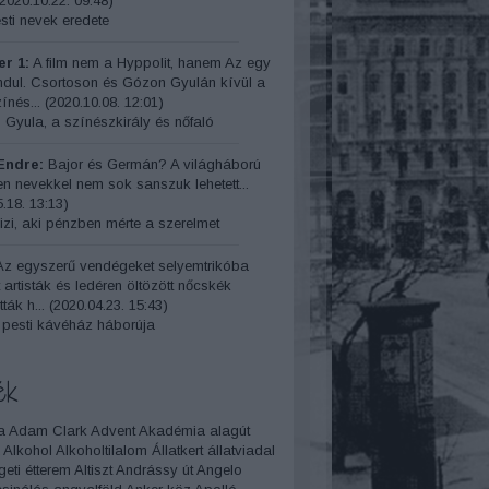
2020.10.22. 09:48
)
ti nevek eredete
r 1:
A film nem a Hyppolit, hanem Az egy
indul. Csortoson és Gózon Gyulán kívül a
ínés...
(
2020.10.08. 12:01
)
 Gyula, a színészkirály és nőfaló
Endre:
Bajor és Germán? A világháború
yen nevekkel nem sok sanszuk lehetett...
.18. 13:13
)
izi, aki pénzben mérte a szerelmet
z egyszerű vendégeket selyemtrikóba
t artisták és ledéren öltözött nőcskék
ták h...
(
2020.04.23. 15:43
)
 pesti kávéház háborúja
ék
a
Adam Clark
Advent
Akadémia
alagút
Alkohol
Alkoholtilalom
Állatkert
állatviadal
geti étterem
Altiszt
Andrássy út
Angelo