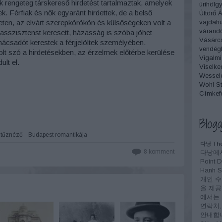
k rengeteg társkereső hirdetést tartalmaztak, amelyek
úrihölg
 Férfiak és nők egyaránt hirdettek, de a belső
Úttörő 
vajdah
eten, az elvárt szerepkörökön és külsőségeken volt a
várand
 asszisztenst keresett, házasság is szóba jöhet
Vásárc
ácsadót kerestek a férjjelöltek személyében.
vendégl
lt szó a hirdetésekben, az érzelmek előtérbe kerülése
Vigalmi
lt el.
Viselke
Wesselé
Wohl St
Címkef
Bloga
tűznéző
Budapest romantikája
다낭 The
8
komment
다낭에서
Point 
Hanh
개인 수
을 제공
에서는 T
연락처,
안내합니다