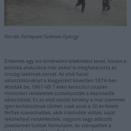
Forrás: Fortepan/ Széman György
Érdemes egy kis történelmi kitekintést tenni, hiszen a
politika alakulása már akkor is meghatározta az
ország lakóinak sorsát. Az első hazai
választótörvényt a kiegyezést követően 1874-ben
iktatták be, 1867-től 7 éven keresztül csupán
miniszteri rendeletek szabályozták a képviselők
választását. Ez az első valódi törvény a mai szemmel
igen korlátozónak tűnhet: csak azok a 20 év feletti
férfiak szavazhattak, akik írástudók voltak, saját
lakóhellyel rendelkeztek, vagyont vagy adózott
jövedelmet tudtak felmutatni, és szerepeltek a