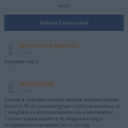
VAGY
Nem leszünk gyarmat !
8 éve
Aranykor volt :)
anyadmajma
8 éve
És ezek a retardált maradi nézetek vezettek többek
között a 48-as szabadságharc csúfos bukásához, az
I. világháború kirobbantásához és elvesztéséhez,
Trianon kialakulásához, és Magyarország II.
világháborús szerepéhez és az ország