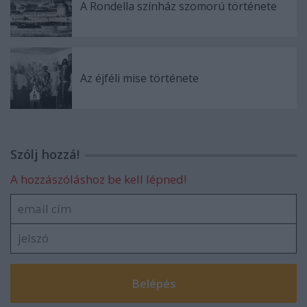
A Rondella színház szomorú története
Az éjféli mise története
Szólj hozzá!
A hozzászóláshoz be kell lépned!