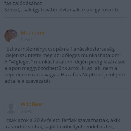
fasizálódásához.
Szóval, csak így tovább elvtársak, csak így tovább.
Measurer
8 éve
"Ezt az intézményt csupán a Tanácsköztársaság
idején szüntette meg az időleges munkáshatalom"
A "végleges" munkáshatalom idején pedig kizárásos
alapon meggyőződhettünk arról, ki az, aki nem a
népi demokrácia vagy a Hazafias Népfront jelöltjére
adta le a szavazatát.
WildBear
8 éve
"csak azok a 20 év feletti férfiak szavazhattak, akik
írástudók voltak, saját lakóhellyel rendelkeztek,