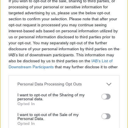
tették a válást, mindezek jelentősen gyengítették az
If you wish to opt-out of the sale, sharing to third parties, or
egyház befolyását. Az ellenzéki pártokat főként a
processing of your personal or sensitive information for
kiegyezés ellenzése határozta meg politikai
targeted advertising by us, please use the below opt-out
mottóként, de valódi párttagságról ebben a korban
section to confirm your selection. Please note that after your
opt-out request is processed you may continue seeing
nem igen beszélhetünk. Arra is gyakran volt példa,
interest-based ads based on personal information utilized by
hogy a képviselő önmaga volt a saját pártja.
us or personal information disclosed to third parties prior to
your opt-out. You may separately opt-out of the further
disclosure of your personal information by third parties on the
IAB’s list of downstream participants. This information may
Pénzzel korteskedni kifizetődő
also be disclosed by us to third parties on the
IAB’s List of
Downstream Participants
that may further disclose it to other
A választások előtt a képviselőjelöltek kortes-
third parties.
körutakra indultak, ahol bemutathatták saját
magukat és a programjukat. Az ígérgetések mellett
Please note that this website/app uses one or more Google
Personal Data Processing Opt Outs
számos eszközt bevetettek a siker érdekében: a
services and may gather and store information including but
kormánypárt tagjai gyakran a hivatalnokokat és
not limited to your visit or usage behaviour. You may click to
I want to opt-out of the Sharing of my
elöljárókat használták fel céljaik eléréséhez, a
personal data.
grant or deny consent to Google and its third-party tags to
Opted In
jelölteket kísérő kortesek pedig egyszerűen lefizették
use your data for below specified purposes in below Google
a szavazókat, olykor különböző újságokat és lapokat
consent section.
I want to opt-out of the Sale of my
nyomtattak ki a politikai nézeteik népszerűsítésére.
Personal Data.
Opted In
A történelmi dokumentumok szerint gyakoriak