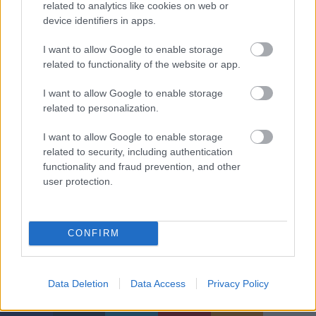
related to analytics like cookies on web or
és falvakban ismét a nyílt szavazási módszer lett az
device identifiers in apps.
elfogadott. Trianon után, 1926-ban újjá szervezték
az országgyűlés felsőházát is, amelynek tagságát
I want to allow Google to enable storage
méltóság vagy hivatal, választás és kinevezés útján
related to functionality of the website or app.
állították össze. Ezek a törvények maradtak életben
egészen 1938-ig, amikor a szavazás titkossá és a
I want to allow Google to enable storage
törvényben meghatározottak kivételével minden
related to personalization.
választópolgár számára kötelezővé vált. Érdemes
megemlíteni az 1930-ban alkotott ún. fővárosi
I want to allow Google to enable storage
törvényt, amely biztosította Budapest különleges
related to security, including authentication
helyzetét, így itt nem volt érvényes az országszerte
functionality and fraud prevention, and other
user protection.
elfogadott virilizmus intézménye, amely fele részben
a legvagyonosabb polgárokat juttatta volna
automatikusan képviselői helyhez.
CONFIRM
Data Deletion
Data Access
Privacy Policy
Címkék:
Politika
Választások
Budapest romantikája