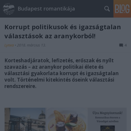
Budapest romantikája
Korrupt politikusok és igazságtalan
választások az aranykorból!
Lynxa
•
2018. március 13.
4
Korteshadjáratok, lefizetés, erőszak és nyílt
szavazás – az aranykor politikai élete és
választási gyakorlata korrupt és igazságtalan
volt. Történelmi kitekintés őseink választási
rendszereire.