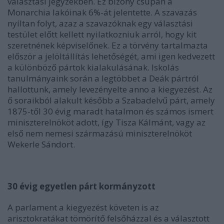
választási jegyzékben. Ez bizony csupán a
Monarchia lakóinak 6%-át jelentette. A szavazás
nyíltan folyt, azaz a szavazóknak egy választási
testület előtt kellett nyilatkozniuk arról, hogy kit
szeretnének képviselőnek. Ez a törvény tartalmazta
először a jelöltállítás lehetőségét, ami igen kedvezett
a különböző pártok kialakulásának. Iskolás
tanulmányaink során a legtöbbet a Deák pártról
hallottunk, amely levezényelte anno a kiegyezést. Az
ő soraikból alakult később a Szabadelvű párt, amely
1875-től 30 évig maradt hatalmon és számos ismert
miniszterelnököt adott, így Tisza Kálmánt, vagy az
első nem nemesi származású miniszterelnököt
Wekerle Sándort.
30 évig egyetlen párt kormányzott
A parlament a kiegyezést követen is az
arisztokratákat tömörítő felsőházzal és a választott