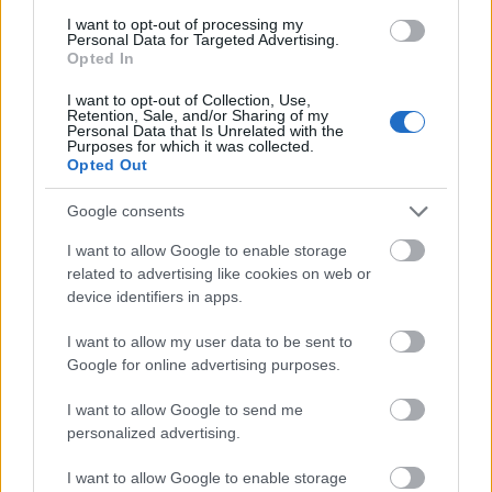
voltak a csalások és a személyes fenyegetések is a
I want to opt-out of processing my
választások idején, hiszen a nyílt választás miatt
Personal Data for Targeted Advertising.
mindenki tisztában volt azzal, hogy ki kire szavazott.
Opted In
Ezt az intézményt csupán a Tanácsköztársaság
I want to opt-out of Collection, Use,
idején szüntette meg az időleges munkáshatalom és
Retention, Sale, and/or Sharing of my
ők törvényesítették először az általános női-férfi
Personal Data that Is Unrelated with the
Purposes for which it was collected.
szavazójogot is.
Opted Out
Google consents
A főváros egyedi szavazótörvényt kapott
I want to allow Google to enable storage
related to advertising like cookies on web or
Az I. Világháborút követő kormány azonban nem
device identifiers in apps.
sokat tartott meg ezekből a szabályokból, inkább
visszatért a korábbi hagyományokhoz. Az 1922-es
I want to allow my user data to be sent to
választójogi rendelet ismét bevezette a választójogi
Google for online advertising purposes.
cenzust, s a nők választójogát 30 évre emelte. A
I want to allow Google to send me
választói jogosultsághoz hasonlóan a
personalized advertising.
képviselőjelöltséget is súlyos feltételekhez kötötte.
Bár a fővárosban és a nagyobb városokban
I want to allow Google to enable storage
megmaradt a titkos szavazás, a kisebb községekben