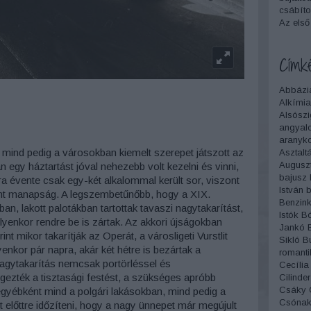
csábítot
Az első
Címk
Abbázi
Alkímia
Alsószi
angyalc
aranyko
 mind pedig a városokban kiemelt szerepet játszott az
Asztalt
Augusz
 egy háztartást jóval nehezebb volt kezelni és vinni,
bajusz
ra évente csak egy-két alkalommal került sor, viszont
István
b
int manapság. A legszembetűnőbb, hogy a XIX.
Benzink
 lakott palotákban tartottak tavaszi nagytakarítást,
Istók
Bó
yenkor rendre be is zártak. Az akkori újságokban
Jankó
 mikor takarítják az Operát, a városligeti Vurstlit
Sikló
B
nkor pár napra, akár két hétre is bezártak a
romanti
agytakarítás nemcsak portörléssel és
Cecília
égezték a tisztasági festést, a szükséges apróbb
Cilinder
Csáky
egyébként mind a polgári lakásokban, mind pedig a
Csónak
előttre időzíteni, hogy a nagy ünnepet már megújult