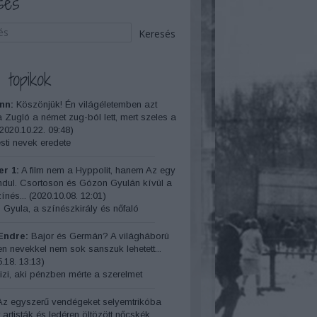
sés
 topikok
nn:
Köszönjük! Én világéletemben azt
a Zugló a német zug-ból lett, mert szeles a
2020.10.22. 09:48
)
ti nevek eredete
r 1:
A film nem a Hyppolit, hanem Az egy
indul. Csortoson és Gózon Gyulán kívül a
ínés...
(
2020.10.08. 12:01
)
 Gyula, a színészkirály és nőfaló
Endre:
Bajor és Germán? A világháború
yen nevekkel nem sok sanszuk lehetett...
.18. 13:13
)
izi, aki pénzben mérte a szerelmet
z egyszerű vendégeket selyemtrikóba
t artisták és ledéren öltözött nőcskék