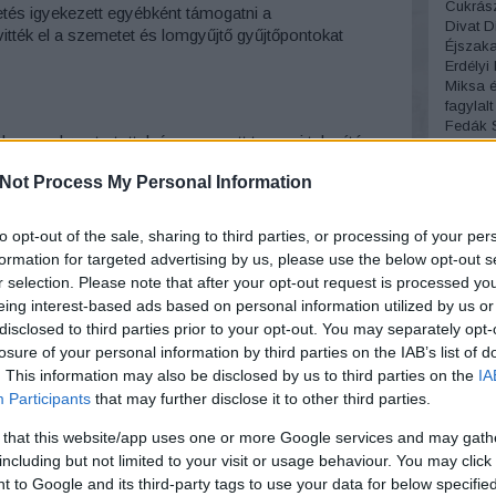
Cukrás
tés igyekezett egyébként támogatni a
Divat
D
vitték el a szemetet és lomgyűjtő gyűjtőpontokat
Éjszakai
Erdélyi
Miksa
é
fagylalt
Fedák S
ban gyakran tartottak úgynevezett tavaszi takarító
József
 a szabadba, hogy leporolják és átviaszolják őket, a
temető
Not Process My Personal Information
tve jól elporolták az udvari porolókon. A fapadlót
Fordíto
Fotográ
alakat lepókhálózták, átfestették, a cselédek lakrészét,
Fürdőr
lemhelyet átmeszelték. A kályhákat is ekkor tisztították
to opt-out of the sale, sharing to third parties, or processing of your per
Ganz Á
amot belső hibáit. Ilyenkor rendeztek extra nagymosást
formation for targeted advertising by us, please use the below opt-out s
Gellért 
ületett hasonlóan a háztartási textilekhez és
r selection. Please note that after your opt-out request is processed y
Gőzmo
n eleve porolók, kutak és mosóalkalmatosságok
eing interest-based ads based on personal information utilized by us or
Royal
G
eit. Az egész folyamatot a gazdagabb polgári
Gutman
disclosed to third parties prior to your opt-out. You may separately opt-
 a cselédek pedig végrehajtották. Az előkelő
gyerme
losure of your personal information by third parties on the IAB’s list of
a komorna irányította a nagytakarítást, míg a szegény
Halásza
. This information may also be disclosed by us to third parties on the
IA
ki a takarításnak. Bár nálunk csupán a szokásjog és
Ilona
H
Participants
that may further disclose it to other third parties.
Háziúr
ndenki nagytakarítson, Amerikában egészen a XX.
Theater
etekben szabályozták még a magánlakások kötelező
 that this website/app uses one or more Google services and may gath
Divathá
including but not limited to your visit or usage behaviour. You may click 
humor
 to Google and its third-party tags to use your data for below specifi
előrejel