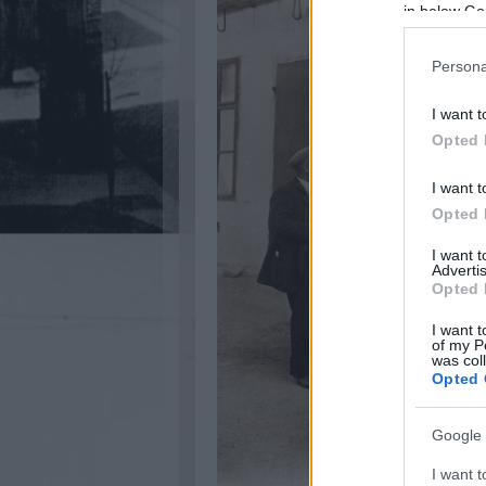
in below Go
Persona
I want t
Opted 
I want t
Opted 
I want 
Advertis
Opted 
I want t
of my P
was col
Opted 
Google 
I want t