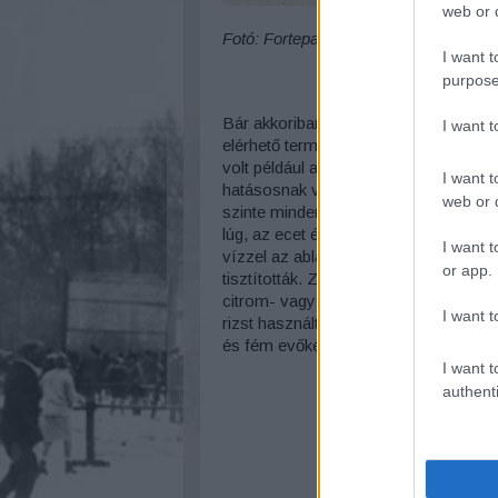
web or d
Fotó: Fortepan/ Hanser Mária
I want t
purpose
Bár akkoriban még nem volt olyan szél
I want 
elérhető termékek reklámjai igencsa
volt például az Aeroform takarító és f
I want t
hatásosnak véltek. Sokan vásárolták 
web or d
szinte minden kisboltban hozzá lehetet
lúg, az ecet és a szóda. Előbbiek a m
I want t
vízzel az ablakokat fényesítették, a s
or app.
tisztították. Zsír és olajfoltokra kréta
citrom- vagy hagymalével próbálták el
I want t
rizst használtak, a foltos háztartási 
és fém evőkészleteket pedig homokkal
I want t
authenti