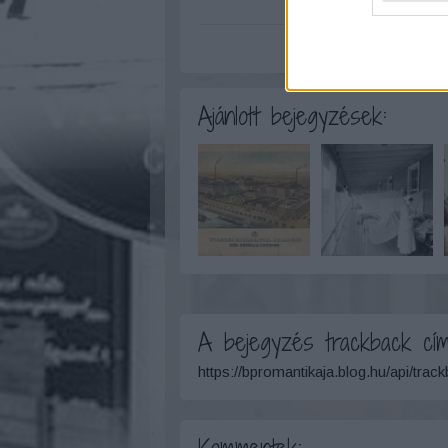
Ajánlott bejegyzések:
A bejegyzés trackback cím
https://bpromantikaja.blog.hu/api/trac
Kommentek: