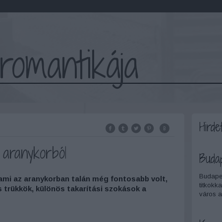
romantikája
Hirde
 aranykorból
Buda
Budapes
, ami az aranykorban talán még fontosabb volt,
titkokka
 trükkök, különös takarítási szokások a
város a