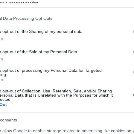
irodalm
ogle consent section.
Jászai 
Jégpál
l Data Processing Opt Outs
Judik Et
Kálvin t
Frigyes
o opt-out of the Sharing of my personal data.
kávéhá
In
pályau
Kőbány
Kolbás
o opt-out of the Sale of my Personal Data.
Korcso
In
Közlek
Kresz 
to opt-out of processing my Personal Data for Targeted
labdar
ing.
Lakótel
In
Lelenc
Lornyo
o opt-out of Collection, Use, Retention, Sale, and/or Sharing
Színhá
ersonal Data that Is Unrelated with the Purposes for which it
lected.
Margits
Out
Mária V
dolgok
meteoro
consents
Millenn
Mulatá
o allow Google to enable storage related to advertising like cookies on
Nagypo