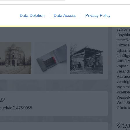
Nagytakarítás
Gyógyf
szélhá
Szólj hozzá!
szépsé
Data Deletion
Data Access
Privacy Policy
szerelm
Szikvíz
szülés
tányérh
temetők
Tőzsde
Újházi 
úrihölg
Úttörő 
vajdah
várand
Vásárc
vendégl
Vigalmi
Viselke
e:
Wesselé
Wohl St
kback/id/14759055
Címkef
Bloga