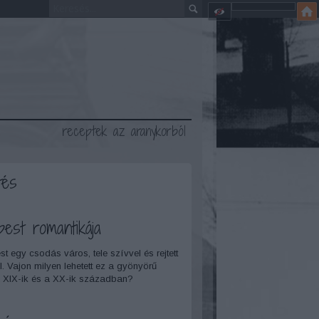
receptek az aranykorból
tés
pest romantikája
t egy csodás város, tele szívvel és rejtett
l. Vajon milyen lehetett ez a gyönyörű
 XIX-ik és a XX-ik században?