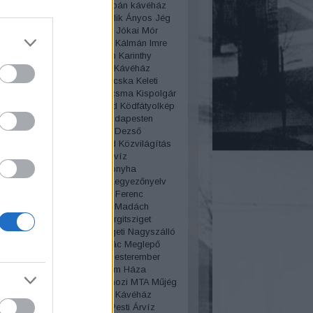
i szalon
Irsai Olivér
JA4
Japán kávéház
Mari
Játékok
Jávor Pál
Jedlik Ányos
Jég
ya
Jégszekrény
Jelzőlámpa
Jókai Mór
el
Kabos Gyula
Kalapdivat
Kálmán Imre
ér
karácsony
Karády Katalin
Karinthy
Karlsbad
Kártyajáték
kávé
Kávéház
z
Kéhli
kékharisnya
Kék Macska
Keleti
dvar
Kintorna
Kísértet
kiskocsma
Kispolgár
a
Kócos Peti
Kodály Körönd
Ködfátyolkép
z
Kolera
Konstantinápoly Budapesten
lya
Körút
Korzó
Kosztolányi Dezső
edés
kozmetika
Közvágóhíd
Közvilágítás
Géza
Krúdy Gyula
Kutassy
Kvíz
úgás
Laborfalvi Róza
Lacikonyha
ep
Lánchíd
Lechner Ödön
Legyezőnyelv
Le Procope
Lipótmező
Liszt Ferenc
n
Lottó áruház
Lóvasút
Lovi
Madách
z
Mágnás
Mágnás Elza
Margitsziget
zigeti gyógyfürdő
Margitszigeti Nagyszálló
aléria telep
Martinovics Ignác
Meglepő
Megszólítások
Merénylet
Mesterember
lógia
Miklós Andor
Millenium Háza
ium
Molnár Ferenc
Mosás
mozi
MTA
Műjég
s
Mulató
Mulatozás
Művész Kávéház
lgári
Nagytakarítás
Nagy Pesti Árvíz