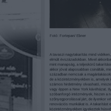
Fotó: Fortepan/ Ebner
A tavaszi nagytakarítás mind vidéken,
elmúlt évszázadokban. Mivel akkoriban
mint manapság, a teljeskörű takarítás
akkor jóval alaposabban csinálták, m
században nemcsak a magánlakásokban,
de a közintézményekben is, amelyek il
számos hirdetmény olvasható, miszerint
vagy éppen a New York kávéházat. Ilye
szóbanforgó intézmények, hiszen a n
szőnyegporolással járt, de ilyenkor v
renovációs munkákat is. A takarítást 
közintézményekben igyekeztek húsvét 