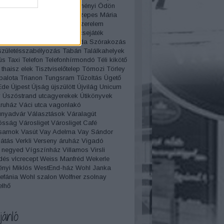
ürdő
Széchenyi István
Széchényi Ödön
mos
Szent István Bazilika
Szepes Mária
gápolás
Szépségverseny
szerelem
es filmek
Szerenád
Szerencsejáték
Szilveszter
Szmoking
Szóda
Szórakozás
születésszabélyozás
Tabán
Találkahelyek
ús
Taxi
Telefon
Telefonhírmondó
Téli kikötő
thaisz elek
Tisztviselőtelep
Tómozi
Törley
palota
Trianon
Tungsram
Tűzoltás
Ügető
Ede
Újpest
Újság
újszülött
Újvilág
Unicum
y
Úszóstrand
utcagyerekek
Útikönyvek
Áruház
Váci utca
vagonlakó
unyadvár
Választások
Váralagút
ósság
Városliget
Városliget Café
sarnok
Vasút
Vay Adelma
Vay Sándor
átás
Verkli
Verseny áruház
Vigadó
 negyed
Vígszínház
Villamos
Virsli
dés
vlcrecept
Weiss Manfréd
Wekerle
nyi Miklós
WestEnd-ház
Wohl Janka
efánia
Wohl szalon
Wolfner
zsolnay
elhő
jánló