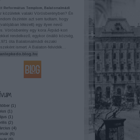
tt Református Templom, Balatonalmádi
r közületek valaki Vörösberényben? Én
dom őszintén azt sem tudtam, hogy
 (valójában létezett) egy ilyen nevű
és. Vörösberény egy kora Árpád-kori
kkel rendelkező, egykor önálló község,
1971 óta Balatonalmádi északi
szeként ismert. A Balaton-felvidék…
anlepkedo.blog.hu
ívum
tóber
(
1
)
nius
(
1
)
ájus
(
1
)
ilis
(
2
)
rcius
(
4
)
bruár
(
6
)
nuár
(
6
)