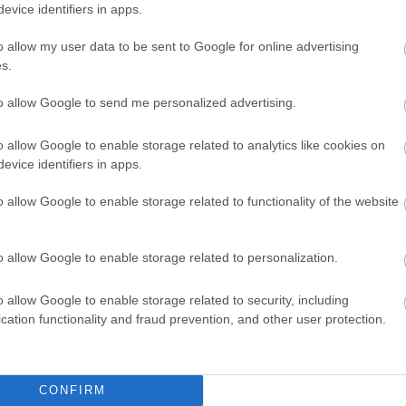
evice identifiers in apps.
Németvö
Nemzet
Neue we
o allow my user data to be sent to Google for online advertising
nőideál
s.
csúszk
Okkulti
es kínálat a tisztítószerekből, de tavasszal az
to allow Google to send me personalized advertising.
Omnibu
k megszaporodtak a különböző lapokban. Népszerű
Ördögl
ertőtlenítőszer, amit még a spanyol nátha ellen is
Pálinka
o allow Google to enable storage related to analytics like cookies on
az OTI takarítószereket és a Cleanex-et, amihez
Parlam
evice identifiers in apps.
t jutni. A takarítószett alapját adta a mosószappan, a
Pesti á
Sándor
osásban, a folttisztításban jeleskedtek, míg az ecetes
o allow Google to enable storage related to functionality of the website
Pipás P
zódával a moshatatlan textileket és bútorkárpitokat
Podman
port és pipaagyagot tettek, az igen gyakori tintafoltokat
Próbam
tüntetni. Keményítésre reszelt és felfőzött burgonyát,
Radnóti
o allow Google to enable storage related to personalization.
edényeket szódabikarbónával dörzsölték át, az ezüst-
régi fo
, hamuval fényesítették.
Rejtő J
o allow Google to enable storage related to security, including
Római p
cation functionality and fraud prevention, and other user protection.
Móric
S
Simon 
Somoss
Spanyo
Sugárút
CONFIRM
Ferenc