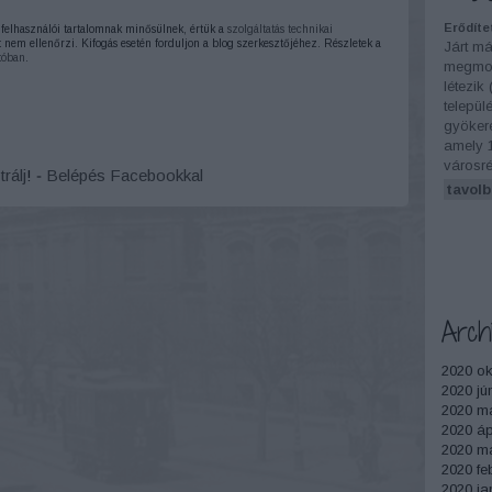
Erődíte
elhasználói tartalomnak minősülnek, értük a
szolgáltatás technikai
 nem ellenőrzi. Kifogás esetén forduljon a blog szerkesztőjéhez. Részletek a
Járt má
tóban
.
megmon
létezik
települ
gyökere
amely 
városré
trálj
! ‐
Belépés Facebookkal
tavolb
Arch
2020 ok
2020 jú
2020 m
2020 ápr
2020 má
2020 fe
2020 ja