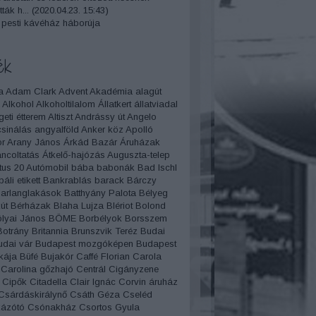
ták h...
(
2020.04.23. 15:43
)
 pesti kávéház háborúja
ék
a
Adam Clark
Advent
Akadémia
alagút
Alkohol
Alkoholtilalom
Állatkert
állatviadal
geti étterem
Altiszt
Andrássy út
Angelo
sinálás
angyalföld
Anker köz
Apolló
r
Arany János
Árkád Bazár
Áruházak
áncoltatás
Átkelő-hajózás
Auguszta-telep
tus 20
Autómobil
bába
babonák
Bad Ischl
báli etikett
Bankrablás
barack
Bárczy
arlanglakások
Batthyány Palota
Bélyeg
út
Bérházak
Blaha Lujza
Blériot
Bolond
lyai János
BÖME
Borbélyok
Borsszem
Botrány
Britannia
Brunszvik Teréz
Budai
udai vár
Budapest mozgóképen
Budapest
kája
Büfé
Bujakór
Caffé Florian
Carola
Carolina gőzhajó
Centrál
Cigányzene
Cipők
Citadella
Clair Ignác
Corvin áruház
Csárdáskirálynő
Csáth Géza
Cseléd
ázótó
Csónakház
Csortos Gyula