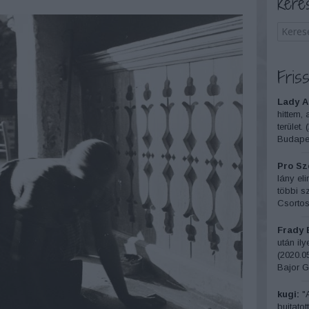
Kere
Friss
Lady A
hittem, 
terület.
(
Budapes
Pro Sze
lány el
többi sz
Csortos
Frady 
után il
(
2020.05
Bajor G
kugi:
"A
bujtatot