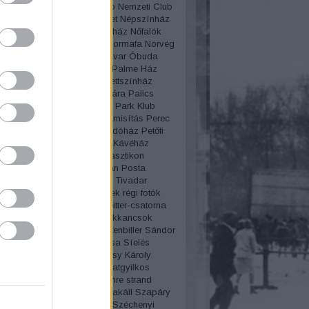
lgyi temető
Nemzeti Casino
Nemzeti Club
i Múzeum
Népliget
Népsziget
Népszínház
lt
New York
New York kávéház
Nőfalók
Női divat
női sport
Nőnap
Normafa
Norvég
a
Nyaralás
Nyugati pályaudvar
Óbuda
zmus
Oktatás
Olimpia
Olof Palme Ház
sz
Operaház
Operett
Operettszínház
ovas
Országház
Ős-Budavára
Palics
Párbaj
Párisi Nagy Áruház
Park Klub
ent
pék
péklázadás
Pénzhamisítás
Perec
rvíz
Pesti Broadway
Pesti indóház
Petőfi
Pezsgő
Pilisy Róza
Pilvax Kávéház
ista
Pirosszemű csárda
Plasztikon
iczky báró
Politika
porcelán
Posta
amzel
Projectográf
Puskás Tivadar
 Miklós
Rákóczi út
régi filmek
régi fotók
tók pályázat
Régi szavak
Reitter-csatorna
enő
Reklám
Rendszámok
Rikkancsok
art
romantika
Rotschild
rottenbiller
Sándor
áros fürdő
Schwimmer Rózsa
Síelés
Bözsi
Sípláda
Sissi
Somossy Károly
y Orfeum
Sörgyárak
sorozatgyilkos
lnátha
Spiritizmus
Steindl Imre
strand
svindli
szabadkőműves
szakáll
Szapáry
Szeánsz
Széchényi Ferenc
Széchenyi