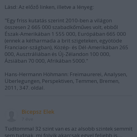
Lásd: Az előző linken, illetve a lényeg:
"Egy friss kutatás szerint 2010-ben a világon
összesen 2 665 000 szabadkőműves volt, ebből
Észak-Amerikában 1 555 000, Európában 665 000
(ennek a kétharmada a brit szigeteken, egyötöde
Franciaor-szágban), Közép- és Dél-Amerikában 265
000, Ausztráliában és Új-Zélandon 100 000,
Ázsiában 70 000, Afrikában 5000."
Hans-Hermann Höhmann: Freimaurerei, Analysen,
Überlegungen, Perspektiven, Temmen, Bremen,
2011, 347. oldal.
Bicepsz Elek
7 éve
Tudtommal 32 szint van es az alsobb szintek semmit
sem tudnak, mi folyik akarcsak egyel feljebb is....