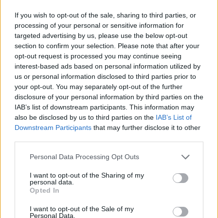
Az egész világon egyedülálló volt az az esemény,
If you wish to opt-out of the sale, sharing to third parties, or
amikor 1886-ban a két irányzat különálló társasága
processing of your personal or sensitive information for
egy név - Magyarországi Symbolikus Nagypáholy –
targeted advertising by us, please use the below opt-out
alatt egyesült. Ezt az időpontot tartják egyébként a
section to confirm your selection. Please note that after your
magyar szabadkőműves virágkor kezdetének, ami
opt-out request is processed you may continue seeing
1919-ig tartott. Nemcsak a tagság létszámában, de
interest-based ads based on personal information utilized by
az általuk képviselt jótékonysági vállalkozások
us or personal information disclosed to third parties prior to
kiemelkedő számában is tükröződött a
your opt-out. You may separately opt-out of the further
szabadkőművesség népszerűsége. Olyan tagokkal
disclosure of your personal information by third parties on the
dicsekedhettek akkoriban, mint Ady Endre, Balassa
IAB’s list of downstream participants. This information may
József, Bölöni György, Ignotus, Kernstok Károly,
also be disclosed by us to third parties on the
IAB’s List of
Mechwart András, Wekerle Sándor, Kosztolányi
Downstream Participants
that may further disclose it to other
Dezső, Türr István, Pulszky Ferenc, Benedek Elek,
third parties.
Kresz Géza és Heltai Jenő. Hölgyeket akkoriban nem
engedtek soraik közé, bár manapság a modernség
Please note that this website/app uses one or more Google
Personal Data Processing Opt Outs
services and may gather and store information including but
jegyében már léteznek női és vegyes páholyok is.
not limited to your visit or usage behaviour. You may click to
I want to opt-out of the Sharing of my
personal data.
grant or deny consent to Google and its third-party tags to
A két háború közötti korszak és a szocializmus nem
Opted In
use your data for below specified purposes in below Google
igen kedvezett a szabadkőműves-mozgalomnak, az
consent section.
újkori páholyok jórészt a rendszerváltás után jöttek
I want to opt-out of the Sale of my
Personal Data.