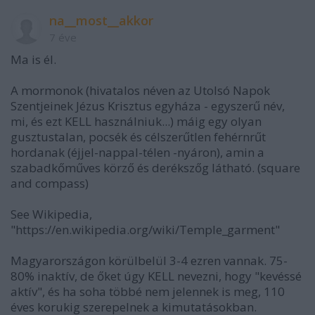
na__most__akkor
7 éve
Ma is él.
A mormonok (hivatalos néven az Utolsó Napok
Szentjeinek Jézus Krisztus egyháza - egyszerű név,
mi, és ezt KELL használniuk...) máig egy olyan
gusztustalan, pocsék és célszerűtlen fehérnrűt
hordanak (éjjel-nappal-télen -nyáron), amin a
szabadkőműves körző és derékszőg látható. (square
and compass)
See Wikipedia,
"https://en.wikipedia.org/wiki/Temple_garment"
Magyarországon körülbelül 3-4 ezren vannak. 75-
80% inaktív, de őket úgy KELL nevezni, hogy "kevéssé
aktív", és ha soha többé nem jelennek is meg, 110
éves korukig szerepelnek a kimutatásokban.