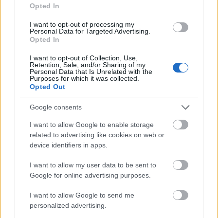
létre. Ma már kevésbé titkos a tevékenységük, sok
Opted In
információt megtalálhatunk róluk az interneten is.
De ennek ellenére mindig felbukkannak újabb és
I want to opt-out of processing my
Personal Data for Targeted Advertising.
újabb könyvek, filmek, amelyek különös misztikus
Opted In
ruhába öltöztetik ezeket a társaságokat.
I want to opt-out of Collection, Use,
Retention, Sale, and/or Sharing of my
Personal Data that Is Unrelated with the
Purposes for which it was collected.
Opted Out
Címkék:
szabadkőműves
Google consents
I want to allow Google to enable storage
related to advertising like cookies on web or
device identifiers in apps.
Ajánlott bejegyzések:
I want to allow my user data to be sent to
Google for online advertising purposes.
A szerencselovagok ellen született az
Újpesti Cérnagyár
I want to allow Google to send me
personalized advertising.