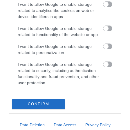
I want to allow Google to enable storage
Az aranykor rekorderei
related to analytics like cookies on web or
device identifiers in apps.
I want to allow Google to enable storage
related to functionality of the website or app.
Családi botrány szülte a Szabó Ervin
könyvtár épületét
I want to allow Google to enable storage
related to personalization.
I want to allow Google to enable storage
A hülyéket is összeszámolták 150 évvel
related to security, including authentication
ezelőtt!
functionality and fraud prevention, and other
user protection.
Csortos Gyula, a színészkirály és nőfaló
CONFIRM
Data Deletion
Data Access
Privacy Policy