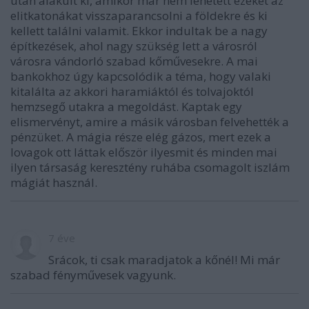
után alakult ki, amikor már nem lehetett ezeket az
elitkatonákat visszaparancsolni a földekre és ki
kellett találni valamit. Ekkor indultak be a nagy
építkezések, ahol nagy szükség lett a városról
városra vándorló szabad kőművesekre. A mai
bankokhoz úgy kapcsolódik a téma, hogy valaki
kitalálta az akkori haramiáktól és tolvajoktól
hemzsegő utakra a megoldást. Kaptak egy
elismervényt, amire a másik városban felvehették a
pénzüket. A mágia része elég gázos, mert ezek a
lovagok ott láttak először ilyesmit és minden mai
ilyen társaság keresztény ruhába csomagolt iszlám
mágiát használ.
7 éve
Srácok, ti csak maradjatok a kőnél! Mi már
szabad fényművesek vagyunk.