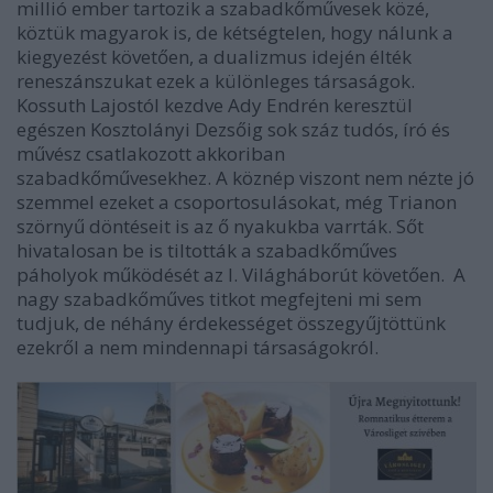
millió ember tartozik a szabadkőművesek közé,
köztük magyarok is, de kétségtelen, hogy nálunk a
kiegyezést követően, a dualizmus idején élték
reneszánszukat ezek a különleges társaságok.
Kossuth Lajostól kezdve Ady Endrén keresztül
egészen Kosztolányi Dezsőig sok száz tudós, író és
művész csatlakozott akkoriban
szabadkőművesekhez. A köznép viszont nem nézte jó
szemmel ezeket a csoportosulásokat, még Trianon
szörnyű döntéseit is az ő nyakukba varrták. Sőt
hivatalosan be is tiltották a szabadkőműves
páholyok működését az I. Világháborút követően.
A
nagy szabadkőműves titkot megfejteni mi sem
tudjuk, de néhány érdekességet összegyűjtöttünk
ezekről a nem mindennapi társaságokról.