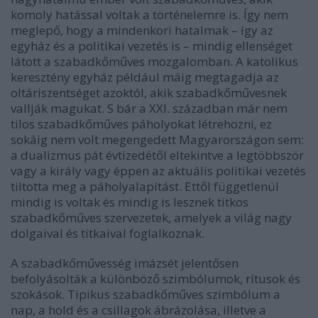
komoly hatással voltak a történelemre is. Így nem
meglepő, hogy a mindenkori hatalmak – így az
egyház és a politikai vezetés is – mindig ellenséget
látott a szabadkőműves mozgalomban. A katolikus
keresztény egyház például máig megtagadja az
oltáriszentséget azoktól, akik szabadkőművesnek
vallják magukat. S bár a XXI. században már nem
tilos szabadkőműves páholyokat létrehozni, ez
sokáig nem volt megengedett Magyarországon sem:
a dualizmus pát évtizedétől eltekintve a legtöbbször
vagy a király vagy éppen az aktuális politikai vezetés
tiltotta meg a páholyalapítást. Ettől függetlenül
mindig is voltak és mindig is lesznek titkos
szabadkőműves szervezetek, amelyek a világ nagy
dolgaival és titkaival foglalkoznak.
A szabadkőművesség imázsét jelentősen
befolyásolták a különböző szimbólumok, rítusok és
szokások. Tipikus szabadkőműves szimbólum a
nap, a hold és a csillagok ábrázolása, illetve a