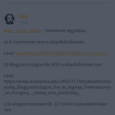
Lalo
7 éve
@na__most__akkor
: Tévedések végjátéka ...
a) A mormonok nem szabadkőművesek.
Lásd:
epa.oszk.hu/00800/00861/00001/annus.html
b) Magyarországon kb. 600 szabadkőműves van.
Lásd:
https://www.academia.edu/36637514/Szabadkőműv
esség_Magyarországon_ma_és_tegnap_Freemasonry
_in_Hungary_-_today_and_yesterday_
c) A világon összesen kb. 2,7 millió szabadkőműves
van.