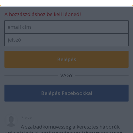
Szólj hozzá!
A hozzászóláshoz be kell lépned!
VAGY
7 éve
A szabadkőművesség a keresztes háborúk