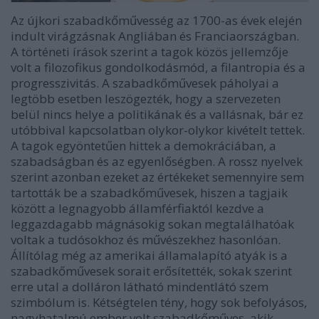
Az újkori szabadkőművesség az 1700-as évek elején
indult virágzásnak Angliában és Franciaországban.
A történeti írások szerint a tagok közös jellemzője
volt a filozofikus gondolkodásmód, a filantropia és a
progresszivitás. A szabadkőművesek páholyai a
legtöbb esetben leszögezték, hogy a szervezeten
belül nincs helye a politikának és a vallásnak, bár ez
utóbbival kapcsolatban olykor-olykor kivételt tettek.
A tagok egyöntetűen hittek a demokráciában, a
szabadságban és az egyenlőségben. A rossz nyelvek
szerint azonban ezeket az értékeket semennyire sem
tartották be a szabadkőművesek, hiszen a tagjaik
között a legnagyobb államférfiaktól kezdve a
leggazdagabb mágnásokig sokan megtalálhatóak
voltak a tudósokhoz és művészekhez hasonlóan.
Állítólag még az amerikai államalapító atyák is a
szabadkőművesek sorait erősítették, sokak szerint
erre utal a dolláron látható mindentlátó szem
szimbólum is. Kétségtelen tény, hogy sok befolyásos,
nagyhatalmú ember volt szabadkőműves, akik