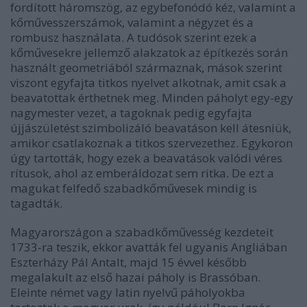
fordított háromszög, az egybefonódó kéz, valamint a
kőművesszerszámok, valamint a négyzet és a
rombusz használata. A tudósok szerint ezek a
kőművesekre jellemző alakzatok az építkezés során
használt geometriából származnak, mások szerint
viszont egyfajta titkos nyelvet alkotnak, amit csak a
beavatottak érthetnek meg. Minden páholyt egy-egy
nagymester vezet, a tagoknak pedig egyfajta
újjászületést szimbolizáló beavatáson kell átesniük,
amikor csatlakoznak a titkos szervezethez. Egykoron
úgy tartották, hogy ezek a beavatások valódi véres
rítusok, ahol az emberáldozat sem ritka. De ezt a
magukat felfedő szabadkőművesek mindig is
tagadták.
Magyarországon a szabadkőművesség kezdeteit
1733-ra teszik, ekkor avatták fel ugyanis Angliában
Eszterházy Pál Antalt, majd 15 évvel később
megalakult az első hazai páholy is Brassóban.
Eleinte német vagy latin nyelvű páholyokba