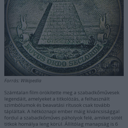
Forrás: Wikipedia
Számtalan film örökítette meg a szabadkőművesek
legendáit, amelyeket a titkolózás, a felhasznált
szimbólumok és beavatási rítusok csak tovább
tápláltak. A hétköznapi ember máig kíváncsisággal
fordul a szabadkőműves páholyok felé, amiket sötét
titkok homálya leng körül. Állítólag manapság is 6