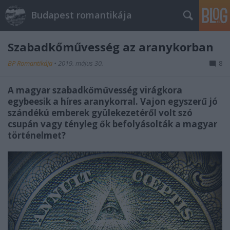
Budapest romantikája
Szabadkőművesség az aranykorban
BP Romantikája
•
2019. május 30.
8
A magyar szabadkőművesség virágkora
egybeesik a híres aranykorral. Vajon egyszerű jó
szándékú emberek gyülekezetéről volt szó
csupán vagy tényleg ők befolyásolták a magyar
történelmet?