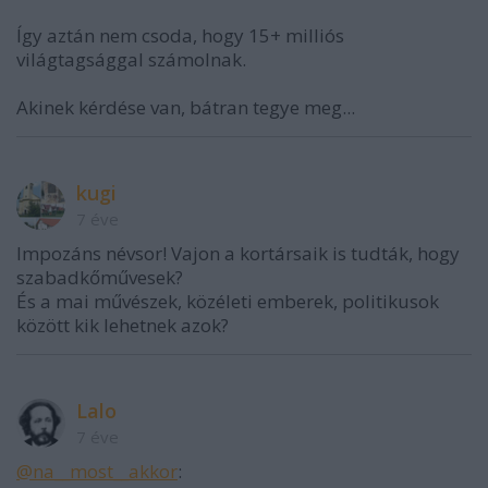
Így aztán nem csoda, hogy 15+ milliós
világtagsággal számolnak.
Akinek kérdése van, bátran tegye meg...
kugi
7 éve
Impozáns névsor! Vajon a kortársaik is tudták, hogy
szabadkőművesek?
És a mai művészek, közéleti emberek, politikusok
között kik lehetnek azok?
Lalo
7 éve
@na__most__akkor
: