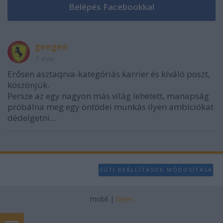
geegee
7 éve
Erősen asztaqrva-kategóriás karrier és kiváló poszt,
köszönjük.
Persze az egy nagyon más világ lehetett, manapság
próbálna meg egy öntödei munkás ilyen ambíciókat
dédelgetni...
SÜTI BEÁLLÍTÁSOK MÓDOSÍTÁSA
mobil
|
teljes