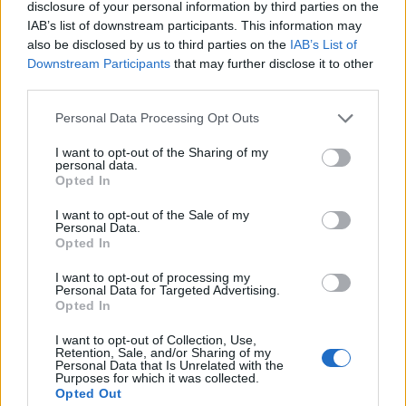
legikonikusabb alkotása, a Lánchíd építésére is
disclosure of your personal information by third parties on the
rendelt Ganztól öntöttvas elemeket. De nem csak
IAB’s list of downstream participants. This information may
ebben az esetben járt szerencsével az öntödés.
also be disclosed by us to third parties on the
IAB’s List of
Downstream Participants
that may further disclose it to other
A szabadságharc idején például elvállata a
third parties.
honvédség megbízását és ágyúkat, valamint
Please note that this website/app uses one or more Google
Personal Data Processing Opt Outs
hozzájuk való golyókat is gyártott. Ezt persze az
services and may gather and store information including but
udvar nem nézte jó szemmel és a harcok lezárulta
not limited to your visit or usage behaviour. You may click to
I want to opt-out of the Sharing of my
után szinte azonnal bíróság elé állították a
personal data.
grant or deny consent to Google and its third-party tags to
Opted In
gyártulajdonost. Ganzot ekkor svájci
use your data for below specified purposes in below Google
állampolgársága mentette ki a bajból és egy
consent section.
I want to opt-out of the Sale of my
jelképes, hathetes felfüggesztett börtönbüntetéssel
Personal Data.
megúszta az ügyet, melyet soha nem kellett
Opted In
letöltenie. A gyár pedig a katonai megbízások
I want to opt-out of processing my
megszűnte után pár évvel már egy új területen,
Personal Data for Targeted Advertising.
vasúti piacon kezdte el halmozni a sikereket.
Opted In
Ehhez azonban szükség volt Ganz Ábrahám
I want to opt-out of Collection, Use,
Retention, Sale, and/or Sharing of my
rendkívüli tehetségére is. 1855-ben ugyanis
Personal Data that Is Unrelated with the
Purposes for which it was collected.
szabadalmaztatta a kéregöntés eljárását, amely
Opted Out
egyedülálló sikerekhez és hírnévhez juttatta. Bár