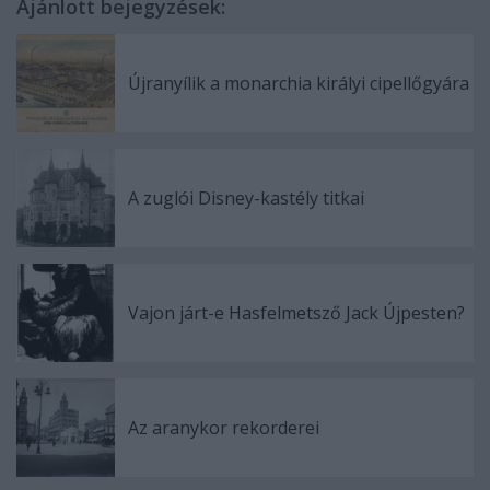
Ajánlott bejegyzések:
Újranyílik a monarchia királyi cipellőgyára
A zuglói Disney-kastély titkai
Vajon járt-e Hasfelmetsző Jack Újpesten?
Az aranykor rekorderei