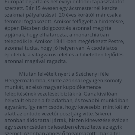
Európát bejárta és hét évnyi öntödei tapasztalatot
szerzett. Bár 15 évesen egy ácsmesternél kezdte
szakmai pályafutását, 20 éves korától már csak a
fémmel foglakozott. Amikor felfigyelt a hirdetésre,
éppen Bécsben dolgozott és azonnal megírta
apjának, hogy elhatározta, a monarchiában
telepedik le. Amikor 1841-ben megérkezett Pestre,
azonnal tudta, hogy jó helyen van. A csodálatos
épületek, a világvárosi élet és a hihetetlen fejlődés
azonnal magával ragadta.
Miután felvételt nyert a Széchenyi féle
Hengermalomba, szinte azonnal egy igen komoly
munkát, az első magyar kupolókemence
felépítésének vezetését bízták rá. Ganz kiválóan
helytállt ebben a feladatban, és további munkáiban
egyaránt, így nem csoda, hogy kevesebb, mint két év
alatt az öntöde vezetői posztjáig vitte. Sikerei
azonban áldozattal jártak, hiszen kinevezése évében
egy szerencsétlen balesetben elveszítette az egyik
szemét. Azonban ahogy ő fogalmazott: „bár a fél