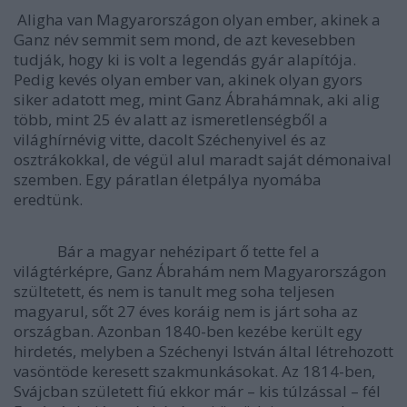
Aligha van Magyarországon olyan ember, akinek a
Ganz név semmit sem mond, de azt kevesebben
tudják, hogy ki is volt a legendás gyár alapítója.
Pedig kevés olyan ember van, akinek olyan gyors
siker adatott meg, mint Ganz Ábrahámnak, aki alig
több, mint 25 év alatt az ismeretlenségből a
világhírnévig vitte, dacolt Széchenyivel és az
osztrákokkal, de végül alul maradt saját démonaival
szemben. Egy páratlan életpálya nyomába
eredtünk.
Bár a magyar nehézipart ő tette fel a
világtérképre, Ganz Ábrahám nem Magyarországon
szültetett, és nem is tanult meg soha teljesen
magyarul, sőt 27 éves koráig nem is járt soha az
országban. Azonban 1840-ben kezébe került egy
hirdetés, melyben a Széchenyi István által létrehozott
vasöntöde keresett szakmunkásokat. Az 1814-ben,
Svájcban született fiú ekkor már – kis túlzással – fél