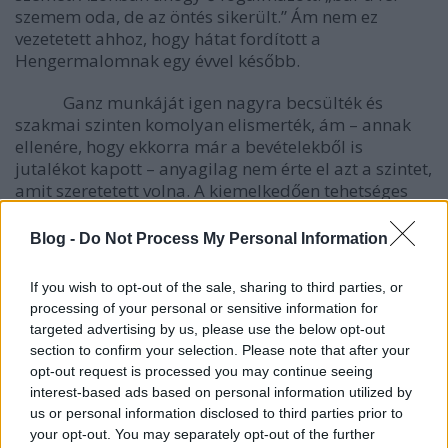
szemem oda, de az öntés sikerült.” Ám nem ez
vezetetett ahhoz, hogy hátat fordított a
Hengermalomnak egy évvel később.
Ganz munkáját igen nagyra becsülték és
szakmai szinten komolyan elismerték, ám – annak
ellenére, hogy ekkorra már a bevételekből is
jutalékot kapott – anyagilag nem érte el azt a szintet,
amit szeretetett volna. A kiemelkedően tehetséges
fiatalember, így az önállósodás mellett döntött,
dacára annak, hogy Széchenyi ezt mindenképpen
Blog -
Do Not Process My Personal Information
szerette volna megakadályozni. Így 1845
januárjában már saját öntödéjének vezetőjeként
If you wish to opt-out of the sale, sharing to third parties, or
haladt tovább az általa elképzelt úton.
A
processing of your personal or sensitive information for
legnagyobb magyar azonban nem nézte jó szemmel,
targeted advertising by us, please use the below opt-out
hogy Ganz ellenszegült az akaratának. Kapcsolatait
section to confirm your selection. Please note that after your
felhasználva leállíttatta az új öntödébe irányuló szén
opt-out request is processed you may continue seeing
és vasszállítást, ezzel lehetetlen helyzetbe hozva a
interest-based ads based on personal information utilized by
vállalatot. A gróf végül Kossuth közbenjárására
us or personal information disclosed to third parties prior to
enyhült meg, mégpedig olyannyira, hogy egyik
your opt-out. You may separately opt-out of the further