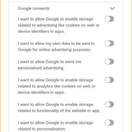
maga a művelet már 1812 óta létezett az angol John
Google consents
Burn jóvoltából, Ganz tovább tökéletesítette azt. A
kéregöntés lényegében azt jelenti, hogy a
I want to allow Google to enable storage
hagyományos, némileg lágyabb belső rész köré egy
related to advertising like cookies on web or
jóval keményebb külső réteget hoznak létre, így az
device identifiers in apps.
ilyen eljárással készült vasúti kerekek hasonló
rugalmasság mellett jóval kopásállóbak a
I want to allow my user data to be sent to
korábbiaknál. Ráadásul Ganznak a reklámhoz is
Google for online advertising purposes.
kiváló érzéke volt, így a nagy vasúttársaságoknak két
I want to allow Google to send me
éves, ingyenes próbaidőt ajánlott fel, melynek letelte
personalized advertising.
után kellett csak fizetniük a vásárolt alkatrészekért. A
stratégia bevált és az 1860-as évekre szinte a teljes
I want to allow Google to enable storage
európai vasúthálózat Ganz kerekeken futott.
related to analytics like cookies on web or
device identifiers in apps.
Mindezek eredményeként 1861-re (éppen húsz
évvel Pestre érkezése után) Ganz Ábrahám Buda
I want to allow Google to enable storage
leggazdagabb embere lett, ráadásként pedig előbb
related to functionality of the website or app.
képviselőtestületi taggá, majd 1863-ban a város
díszpolgárává választották. Még ugyanebben az
I want to allow Google to enable storage
évben, kimagasló teljesítményeként koronás arany
related to personalization.