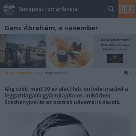
Budapest romantikája
Ganz Ábrahám, a vasember
BP Romantikája
•
2019. augusztus 01.
1
Alig több, mint 30 év alatt lett öntödei inasból a
leggazdagabb gyártulajdonos, miközben
Széchenyivel és az osztrák udvarral is dacolt.