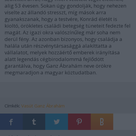
alig 53 évesen. Sokan úgy gondolják, hogy nehezen
viselte az állandó stresszt, míg mások arra
gyanakszanak, hogy a testvére, Konrád életét is
kioltó, örökletes családi betegség tüneteit fedezte fel
magát. Az igazi okra valószínűleg már soha nem
derül fény. Az azonban bizonyos, hogy családja a
halála után részvénytársasággá alakíttatta a
vállalatot, melyek hozzáértő emberek irányítása
alatt legendás cégbirodalommá fejlődött
garantálva, hogy Ganz Ábrahám neve örökre
megmaradjon a magyar köztudatban.
Címkék:
Vasút
Ganz Ábrahám