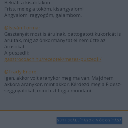
Bekiált a kisablakon:
Friss, meleg a tököm, kisangyalom!
Angyalom, ragyogóm, galambom.
@István Torma
:
Gesztenyét most is árulnak, pattogatott kukoricát is
árultak, míg az önkormányzat el nem űzte az
árusokat.
A puszedli:
gasztrocoach.hu/receptek/mezes-puszedli/
@Frady Endre
:
Igen, akkor volt aranykor meg ma van. Majdnem
akkora aranykor, mint akkor. Kérdezd meg a Fidesz-
seggnyalókat, mind ezt fogja mondani.
SÜTI BEÁLLÍTÁSOK MÓDOSÍTÁSA