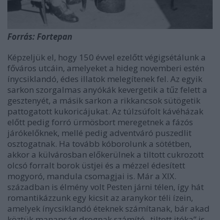
Forrás: Fortepan
Képzeljük el, hogy 150 évvel ezelőtt végigsétálunk a
főváros utcáin, amelyeket a hideg novemberi estén
ínycsiklandó, édes illatok melegítenek fel. Az egyik
sarkon szorgalmas anyókák kevergetik a tűz felett a
gesztenyét, a másik sarkon a rikkancsok sütögetik
pattogatott kukoricájukat. Az túlzsúfolt kávéházak
előtt pedig forró ürmösbort meregetnek a fázós
járókelőknek, mellé pedig adventváró puszedlit
osztogatnak. Ha tovább kóborolunk a sötétben,
akkor a külvárosban előkerülnek a tiltott cukrozott
olcsó forralt borok üstjei és a mézzel édesített
mogyoró, mandula csomagjai is. Már a XIX.
században is élmény volt Pesten járni télen, így hát
romantikázzunk egy kicsit az aranykor téli ízein,
amelyek ínycsiklandó éteknek számítanak, bár akad
köztük manapság drognak számító „tiltott itóka” is.