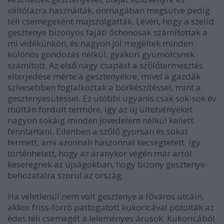
váltólázra használták, önmagában megsütve pedig
téli csemegeként majszolgatták. Lévén, hogy a szelíd
gesztenye bizonyos fajáti őshonosak számítottak a
mi vidékünkön, és nagyon jól megéltek minden
különös gondozás nélkül, gyakori gyümölcsnek
számított. Az első nagy csapást a szőlőtermesztés
elterjedése mérte a gesztenyékre, mivel a gazdák
szívesebben foglalkoztak a borkészítéssel, mint a
gesztenyesütéssel. Ez utóbbi ugyanis csak sok-sok év
múltán fordult termőre, így az új ültetvényeket
nagyon sokáig minden jövedelem nélkül kellett
fenntartani. Ellenben a szőlő gyorsan és sokat
termett, ami azonnali haszonnal kecsegtetett. Így
történhetett, hogy az aranykor végén már arról
keseregnek az újságokban, hogy bizony gesztenye-
behozatalra szorul az ország.
Ha véletlenül nem volt gesztenye a főváros utcáin,
akkor friss-forró pattogatott kukoricával pótolták az
édes téli csemegét a leleményes árusok. Kukoricából