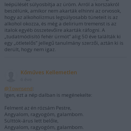
leépülését súlyosbítja az üröm. Arról a korszakról
beszélünk, amikor nem akarták elhinni az orvosok,
hogy az alkoholizmus legsúlyosabb tüneteit is az
alkohol okozza, és még a delirium tremenst is az
italok egyéb összetevőire akarták ráfogni. A
„tudatmódisító fehér ürmöt” alig 50 éve találták ki
egy „ötletelős” jellegű tanulmány szerzői, aztán ki is
derült, hogy nem igaz.
Kőműves Kellemetlen
6 éve
@Townsend
:
Igen, ezt a nép dalban is megénekelte:
Felment az én rózsám Pestre,
Angyalom, ragyogóm, galambom.
Sülttök-árus lett belőle,
Angyalom, ragyogóm, galambom.