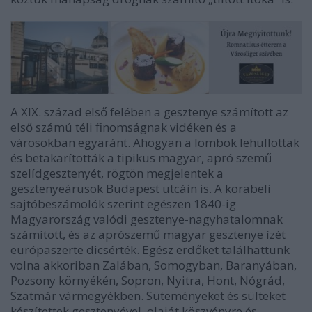
A XIX. század első felében a gesztenye számított az
első számú téli finomságnak vidéken és a
városokban egyaránt. Ahogyan a lombok lehullottak
és betakarították a tipikus magyar, apró szemű
szelídgesztenyét, rögtön megjelentek a
gesztenyeárusok Budapest utcáin is. A korabeli
sajtóbeszámolók szerint egészen 1840-ig
Magyarország valódi gesztenye-nagyhatalomnak
számított, és az aprószemű magyar gesztenye ízét
európaszerte dicsérték. Egész erdőket találhattunk
volna akkoriban Zalában, Somogyban, Baranyában,
Pozsony környékén, Sopron, Nyitra, Hont, Nógrád,
Szatmár vármegyékben. Süteményeket és sülteket
készítettek gesztenyével, olaját köszvényre és