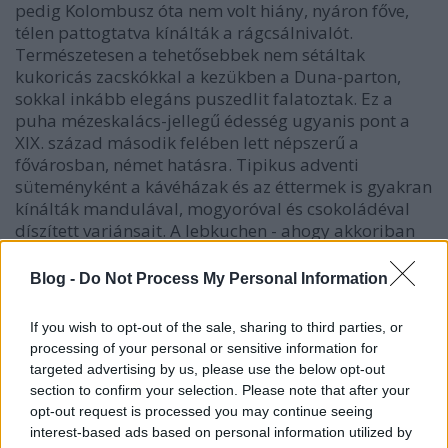
pedig Kolombusz óta nem volt hiány, nyáron főve,
télen pattogtatva kínálták a rágcsálnivalót.
Természetesen a tehetősebbek nem sétáltak
kukoricás zacskókkal a kezükben a Duna-parton,
sokkal inkább elegáns puszedlit falatoztak. Ez a
puha mézeskalács-jellegű édesség ugyanis pont a
XIX. század második felében lett népszerű a
fővárosban, német hatásra. Tipikus adventi
süteményként a kávéházak és az éttermek is gyakran
kínálták mandulával, mogyoróval és csokoládéval
díszített variánsait. A lebkuchen - ahogy akkoriban
nevezték - Nürnbergből indult hódító útjára, és
tradicionális receptje szerint csupán
Blog -
Do Not Process My Personal Information
15%lisztet/keményítőt, ellenben sok mézet és 25%
diót,mandulát és magokat tartalmazott. Sok helyen
If you wish to opt-out of the sale, sharing to third parties, or
különböző fűszerekkel variálták az egyszerű mézes
processing of your personal or sensitive information for
tésztát: így ánizs, édeskömény, gyömbér,
targeted advertising by us, please use the below opt-out
kardamom, koriander, szerencsendió, szegfűszeg,
section to confirm your selection. Please note that after your
szegfűbors és fahéj is kerülhetett a süteménybe.
opt-out request is processed you may continue seeing
Állítólag még az úri bálokon is jelentős szerephez
interest-based ads based on personal information utilized by