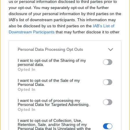
jutott a puszedli, mert ezt osztogatták kedves
us or personal information disclosed to third parties prior to
táncpartnereiknek a pukedliző ifjú leányok köszönet
your opt-out. You may separately opt-out of the further
gyanánt.
disclosure of your personal information by third parties on the
IAB’s list of downstream participants. This information may
Az előbb említett csodás fűszerek nem csak a
also be disclosed by us to third parties on the
IAB’s List of
puszedliben kaptak fontos szerepet, de az
Downstream Participants
that may further disclose it to other
úgynevezett ürmösborokban is, amelyek a mai
third parties.
forralt bor minőségibb elődjeiként melengették az
Please note that this website/app uses one or more Google
Personal Data Processing Opt Outs
emberek lelkét a hideg téli estéken. A cukor
services and may gather and store information including but
akkoriban igencsak és ritka dolognak számított, így
not limited to your visit or usage behaviour. You may click to
I want to opt-out of the Sharing of my
nem igen használták forralt bor édesítésére, később
personal data.
grant or deny consent to Google and its third-party tags to
Opted In
pedig tilalom alá helyezték, amikor már olcsóbban
use your data for below specified purposes in below Google
hozzá lehetett jutni. Az I. Világháború idején több
consent section.
I want to opt-out of the Sale of my
városban – például Pécsen – is megtiltották a
Personal Data.
cukrozott forralt bor készítését, hogy elejét vegyék a
Opted In
nagy cukorhiánynak.
Akkoriban is elítélték a bor
I want to opt-out of processing my
cukrozását, úgy tartották, hogy még a forralt meleg
Personal Data for Targeted Advertising.
bor édességét is magának a nedűnek kellett
Opted In
biztosítani. Az ürmösbor ugyanis zamatos mustból,
I want to opt-out of Collection, Use,
gyümölcsökkel és édes aszúszemekkel készült, és
Retention, Sale, and/or Sharing of my
eleve édes volt cukor nélkül. A mustot a fentebb is
Personal Data that Is Unrelated with the