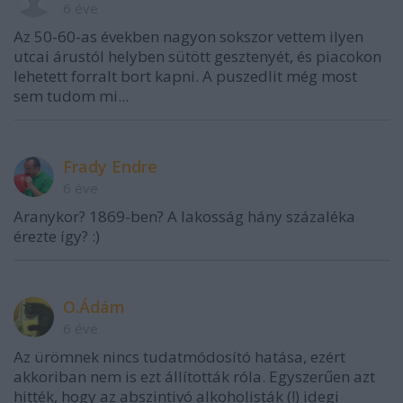
6 éve
Az 50-60-as években nagyon sokszor vettem ilyen
utcai árustól helyben sütött gesztenyét, és piacokon
lehetett forralt bort kapni. A puszedlit még most
sem tudom mi...
Frady Endre
6 éve
Aranykor? 1869-ben? A lakosság hány százaléka
érezte így? :)
O.Ádám
6 éve
Az ürömnek nincs tudatmódosító hatása, ezért
akkoriban nem is ezt állították róla. Egyszerűen azt
hitték, hogy az abszintivó alkoholisták (!) idegi