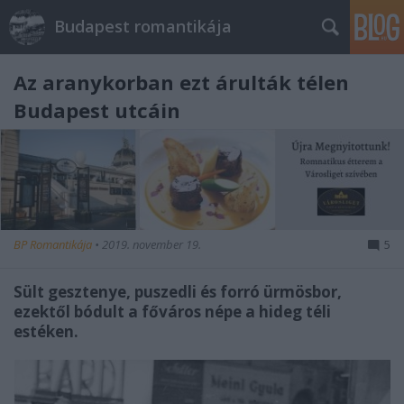
Budapest romantikája
Az aranykorban ezt árulták télen
Budapest utcáin
BP Romantikája
•
2019. november 19.
5
Sült gesztenye, puszedli és forró ürmösbor,
ezektől bódult a főváros népe a hideg téli
estéken.