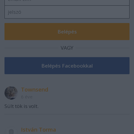
VAGY
Townsend
6 éve
Sült tök is volt.
István Torma