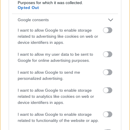
Purposes for which it was collected.
említett fűszerekkel, plusz fehérürömmel forralták a
Opted Out
borászok, majd az így kapott egyveleget erjesztették,
amelynek így magasabb lett az alkoholtartalma is.
Google consents
Később a téli estéken pedig ezt az édes, fűszeres,
likőrfélét forralták, melegítették forralt bor gyanánt.
I want to allow Google to enable storage
A korabeli ürmösborok utánozhatatlan karamellízét
related to advertising like cookies on web or
még a must forralásakor megégett szőlőcukor adta,
device identifiers in apps.
és nem az utólag belekevert aroma. A
I want to allow my user data to be sent to
„tudatmódosító” fehérüröm akkoriban igen
Google for online advertising purposes.
népszerű fűszernövénynek számított, például a híres
francia abszint is ezzel készült, nálunk pedig a téli
I want to allow Google to send me
ürmösborokhoz használták. A szegényebb
personalized advertising.
negyedekben persze akkoriban is próbálkoztak a
borok édesítésével és fűszerezésével, de a jól képzett
I want to allow Google to enable storage
vevőkör pontosan meg tudta ezeket különböztetni a
related to analytics like cookies on web or
jóféle forralt ürmösbortól. A lányoknak és a
device identifiers in apps.
gyerekeknek persze túl erős volt ez a fajta szíverősítő
itóka, ráadásul a belekevert üröm tudatmódosító
I want to allow Google to enable storage
hatásával már akkoriban is tisztában voltak, így
related to functionality of the website or app.
nekik maradt a rummal kevert, forró tea a borongós