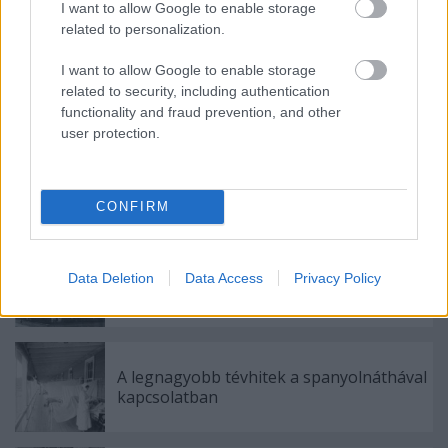
őszi-téli délutánokra.
I want to allow Google to enable storage
related to personalization.
I want to allow Google to enable storage
related to security, including authentication
functionality and fraud prevention, and other
user protection.
CONFIRM
Ajánlott bejegyzések:
Data Deletion
Data Access
Privacy Policy
A zuglói Disney-kastély titkai
A legnagyobb tévhitek a spanyolnáthával
kapcsolatban