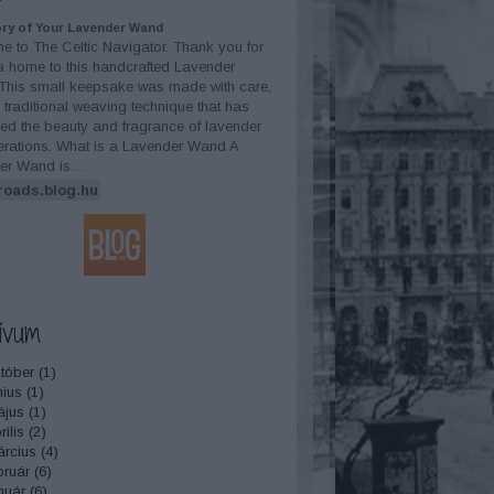
ry of Your Lavender Wand
 to The Celtic Navigator. Thank you for
a home to this handcrafted Lavender
This small keepsake was made with care,
 traditional weaving technique that has
ed the beauty and fragrance of lavender
erations. What is a Lavender Wand A
er Wand is…
roads.blog.hu
ívum
tóber
(
1
)
nius
(
1
)
ájus
(
1
)
ilis
(
2
)
rcius
(
4
)
bruár
(
6
)
nuár
(
6
)