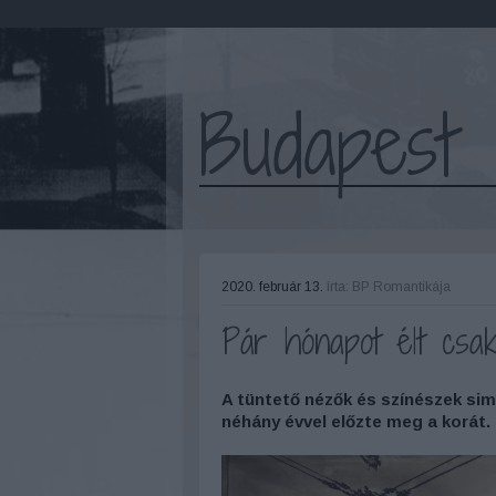
Budapest 
2020. február 13.
írta:
BP Romantikája
Pár hónapot élt csa
A tüntető nézők és színészek si
néhány évvel előzte meg a korát.