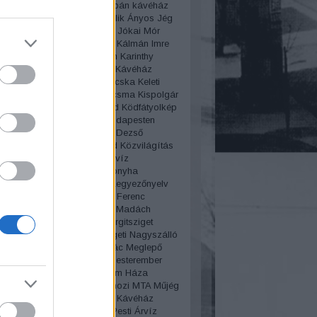
i szalon
Irsai Olivér
JA4
Japán kávéház
Mari
Játékok
Jávor Pál
Jedlik Ányos
Jég
ya
Jégszekrény
Jelzőlámpa
Jókai Mór
el
Kabos Gyula
Kalapdivat
Kálmán Imre
ér
karácsony
Karády Katalin
Karinthy
Karlsbad
Kártyajáték
kávé
Kávéház
z
Kéhli
kékharisnya
Kék Macska
Keleti
dvar
Kintorna
Kísértet
kiskocsma
Kispolgár
a
Kócos Peti
Kodály Körönd
Ködfátyolkép
z
Kolera
Konstantinápoly Budapesten
lya
Körút
Korzó
Kosztolányi Dezső
edés
kozmetika
Közvágóhíd
Közvilágítás
Géza
Krúdy Gyula
Kutassy
Kvíz
úgás
Laborfalvi Róza
Lacikonyha
ep
Lánchíd
Lechner Ödön
Legyezőnyelv
Le Procope
Lipótmező
Liszt Ferenc
n
Lottó áruház
Lóvasút
Lovi
Madách
z
Mágnás
Mágnás Elza
Margitsziget
zigeti gyógyfürdő
Margitszigeti Nagyszálló
aléria telep
Martinovics Ignác
Meglepő
Megszólítások
Merénylet
Mesterember
lógia
Miklós Andor
Millenium Háza
ium
Molnár Ferenc
Mosás
mozi
MTA
Műjég
s
Mulató
Mulatozás
Művész Kávéház
lgári
Nagytakarítás
Nagy Pesti Árvíz