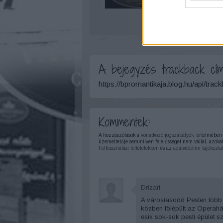
A bejegyzés trackback cím
https://bpromantikaja.blog.hu/api/trac
Kommentek:
A hozzászólások a
vonatkozó jogszabályok
értelmében f
üzemeltetője semmilyen felelősséget nem vállal, azokat
Felhasználási feltételekben
és az
adatvédelmi tájékozta
Drizari
A városiasodó Pesten több v
közben fölépült az Operahá
esik sok-sok pesti épület s