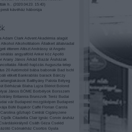
ták h...
(
2020.04.23. 15:43
)
 pesti kávéház háborúja
ék
a
Adam Clark
Advent
Akadémia
alagút
Alkohol
Alkoholtilalom
Állatkert
állatviadal
geti étterem
Altiszt
Andrássy út
Angelo
sinálás
angyalföld
Anker köz
Apolló
r
Arany János
Árkád Bazár
Áruházak
áncoltatás
Átkelő-hajózás
Auguszta-telep
tus 20
Autómobil
bába
babonák
Bad Ischl
báli etikett
Bankrablás
barack
Bárczy
arlanglakások
Batthyány Palota
Bélyeg
út
Bérházak
Blaha Lujza
Blériot
Bolond
lyai János
BÖME
Borbélyok
Borsszem
Botrány
Britannia
Brunszvik Teréz
Budai
udai vár
Budapest mozgóképen
Budapest
kája
Büfé
Bujakór
Caffé Florian
Carola
Carolina gőzhajó
Centrál
Cigányzene
Cipők
Citadella
Clair Ignác
Corvin áruház
Csárdáskirálynő
Csáth Géza
Cseléd
ázótó
Csónakház
Csortos Gyula