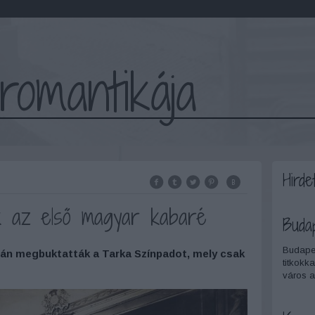
romantikája
Hirde
k az első magyar kabaré
Buda
Budapes
mán megbuktatták a Tarka Színpadot, mely csak
titkokka
város a