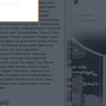
ürdő
Széchenyi István
Széchényi Ödön
mos
Szent István Bazilika
Szepes Mária
gápolás
Szépségverseny
szerelem
es filmek
Szerenád
Szerencsejáték
Szilveszter
Szmoking
Szóda
Szórakozás
születésszabélyozás
Tabán
Találkahelyek
ús
Taxi
Telefon
Telefonhírmondó
Téli kikötő
thaisz elek
Tisztviselőtelep
Tómozi
Törley
palota
Trianon
Tungsram
Tűzoltás
Ügető
Ede
Újpest
Újság
újszülött
Újvilág
Unicum
y
Úszóstrand
utcagyerekek
Útikönyvek
Áruház
Váci utca
vagonlakó
unyadvár
Választások
Váralagút
ósság
Városliget
Városliget Café
sarnok
Vasút
Vay Adelma
Vay Sándor
átás
Verkli
Verseny áruház
Vigadó
 negyed
Vígszínház
Villamos
Virsli
dés
vlcrecept
Weiss Manfréd
Wekerle
nyi Miklós
WestEnd-ház
Wohl Janka
efánia
Wohl szalon
Wolfner
zsolnay
elhő
jánló