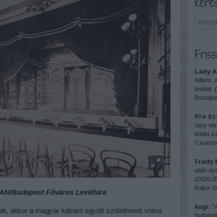
Kere
Friss
Lady A
hittem, 
terület.
(
Budapes
Pro Sze
lány el
többi sz
Csortos
Frady 
után il
(
2020.05
Bajor G
AN/Budapest Főváros Levéltára
kugi:
"A
k, akkor a magyar kabaré együtt születhetett volna
bujtatot