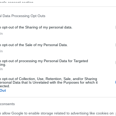
 kéréssel fordult a testülethez, melyben arra
irodalm
ogle consent section.
ó része igen szerény bevételekkel rendelkezik.
Jászai 
a testület kiadhatna eseti engedélyeket néhány
Jégpál
l Data Processing Opt Outs
Judik Et
épéshez. Mivel azonban a testület még megvitatni sem
Kálvin t
magyar varieté alig pár hónap után csendben kimúlt.
Frigyes
t meg, csupán néhány évre tetszhalott állapotba
o opt-out of the Sharing of my personal data.
kávéhá
kintve – csendben várta, hogy eljöjjön az ideje. Pár év
In
pályau
vétve hangzott fel német szó – újra életre kelt a
Kőbány
atott az európai hírnév felé...
Kolbás
o opt-out of the Sale of my Personal Data.
Korcso
In
Közlek
Kresz 
to opt-out of processing my Personal Data for Targeted
labdar
ing.
Lakótel
In
Lelenc
Lornyo
o opt-out of Collection, Use, Retention, Sale, and/or Sharing
Színhá
ersonal Data that Is Unrelated with the Purposes for which it
lected.
Margits
Out
Mária V
2
komment
dolgok
meteoro
consents
Millenn
Mulatá
o allow Google to enable storage related to advertising like cookies on
Nagypo