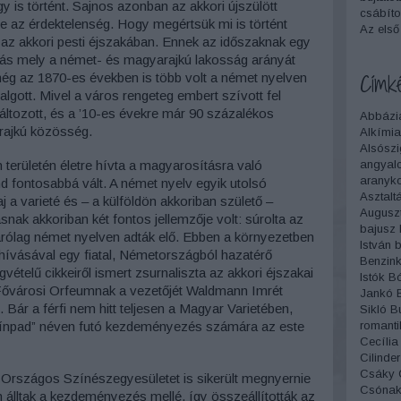
y is történt. Sajnos azonban az akkori újszülött
csábítot
e az érdektelenség. Hogy megértsük mi is történt
Az első
 az akkori pesti éjszakában. Ennek az időszaknak egy
tozás mely a német- és magyarajkú lakosság arányát
Címk
még az 1870-es években is több volt a német nyelven
lgott. Mivel a város rengeteg embert szívott fel
áltozott, és a ’10-es évekre már 90 százalékos
Abbázi
rajkú közösség.
Alkímia
Alsószi
angyalc
 területén életre hívta a magyarosításra való
aranyko
nd fontosabbá vált. A német nyelv egyik utolsó
Asztalt
a varieté és – a külföldön akkoriban születő –
Augusz
nak akkoriban két fontos jellemzője volt: súrolta az
bajusz
izárólag német nyelven adták elő. Ebben a környezetben
István
b
e hívásával egy fiatal, Németországból hazatérő
Benzink
ételű cikkeiről ismert zsurnaliszta az akkori éjszakai
Istók
Bó
 Fővárosi Orfeumnak a vezetőjét Waldmann Imrét
Jankó
 Bár a férfi nem hitt teljesen a Magyar Varietében,
Sikló
B
romanti
Színpad” néven futó kezdeményezés számára az este
Cecília
Cilinder
Csáky
 Országos Színészegyesületet is sikerült megnyernie
Csónak
n álltak a kezdeményezés mellé, így összeállították az