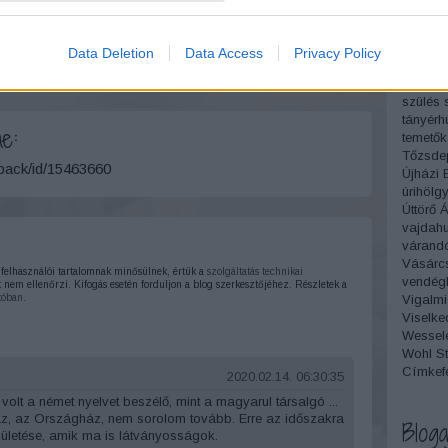
Gyógyf
szélhá
szépsé
Data Deletion
Data Access
Privacy Policy
szerelm
Szikvíz
szülés
tányérh
e:
temetők
Tőzsde
kback/id/15463660
Újházi 
úrihölg
Úttörő 
vajdah
várand
Vásárc
elhasználói tartalomnak minősülnek, értük a
szolgáltatás technikai
vendégl
 nem ellenőrzi. Kifogás esetén forduljon a blog szerkesztőjéhez. Részletek a
Vigalmi
tóban
.
Viselke
Wesselé
Wohl St
Címkef
2020.02.14. 06:30:35
olt a német nyelvet beszélő, mint a magyarul társalgó ...
z, az Országház, nem sorolom tovább. Erre az időszakra
Bloga
zületése, amik ma is látványosságok.