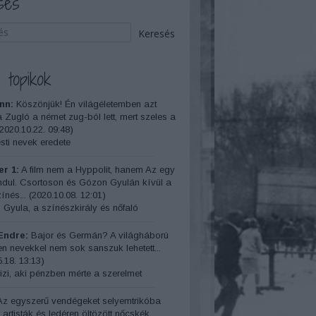
sés
 topikok
nn:
Köszönjük! Én világéletemben azt
a Zugló a német zug-ból lett, mert szeles a
2020.10.22. 09:48
)
ti nevek eredete
r 1:
A film nem a Hyppolit, hanem Az egy
indul. Csortoson és Gózon Gyulán kívül a
ínés...
(
2020.10.08. 12:01
)
 Gyula, a színészkirály és nőfaló
Endre:
Bajor és Germán? A világháború
yen nevekkel nem sok sanszuk lehetett...
.18. 13:13
)
izi, aki pénzben mérte a szerelmet
z egyszerű vendégeket selyemtrikóba
t artisták és ledéren öltözött nőcskék