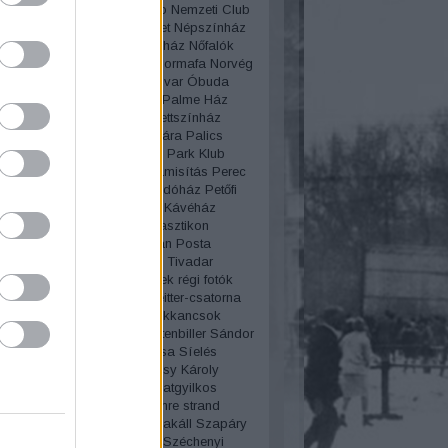
lgyi temető
Nemzeti Casino
Nemzeti Club
i Múzeum
Népliget
Népsziget
Népszínház
lt
New York
New York kávéház
Nőfalók
Női divat
női sport
Nőnap
Normafa
Norvég
a
Nyaralás
Nyugati pályaudvar
Óbuda
zmus
Oktatás
Olimpia
Olof Palme Ház
sz
Operaház
Operett
Operettszínház
ovas
Országház
Ős-Budavára
Palics
Párbaj
Párisi Nagy Áruház
Park Klub
ent
pék
péklázadás
Pénzhamisítás
Perec
rvíz
Pesti Broadway
Pesti indóház
Petőfi
Pezsgő
Pilisy Róza
Pilvax Kávéház
ista
Pirosszemű csárda
Plasztikon
iczky báró
Politika
porcelán
Posta
amzel
Projectográf
Puskás Tivadar
 Miklós
Rákóczi út
régi filmek
régi fotók
tók pályázat
Régi szavak
Reitter-csatorna
enő
Reklám
Rendszámok
Rikkancsok
art
romantika
Rotschild
rottenbiller
Sándor
áros fürdő
Schwimmer Rózsa
Síelés
Bözsi
Sípláda
Sissi
Somossy Károly
y Orfeum
Sörgyárak
sorozatgyilkos
lnátha
Spiritizmus
Steindl Imre
strand
svindli
szabadkőműves
szakáll
Szapáry
Szeánsz
Széchényi Ferenc
Széchenyi