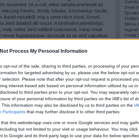
Cukrás
01 november 16-a volt, ekkor tartotta premierjét az
Divat
D
 Herczeg Ferenc, Bródy Sándor, Szomaházy István,
Éjszakai
r Árpád müveiből, mig a zenei részt Konti József,
Erdélyi
 Jenő dalaiból állt össze. A történelmi jelentőségű,
Miksa
é
 mely Heltai Jenő tollából származott, Irányi Antal
fagylalt
Fedák S
ől remek fogadtatásban részesült és az első napokban
József
t. Akkora volt a kíváncsiság, hogy három nap teltház
temető
ával előbbre hozta a kezdést. Sajnos azonban a
Not Process My Personal Information
Fordíto
.
Fotográ
fürdőru
ni kezdett, hogy az Orfeum törzsközönsége nem
to opt-out of the sale, sharing to third parties, or processing of your per
Ganz Á
n az akkor még szokatlan nyelvválasztás, vagy az
formation for targeted advertising by us, please use the below opt-out s
Gellért 
or jelentett gondot, az már soha nem derül ki. Az
r selection. Please note that after your opt-out request is processed y
Gőzmo
tt kialakult a szokás, hogy a közönség a német
eing interest-based ads based on personal information utilized by us or
Royal
G
határba sietett és távozott. A sors fura fintora, hogy
Gutman
disclosed to third parties prior to your opt-out. You may separately opt-
gyerme
velte az új típusú szórakozást és este 8-ra,
losure of your personal information by third parties on the IAB’s list of
Halásza
yakorlatilag üresen üzemelt az Orfeum. Következő
. This information may also be disclosed by us to third parties on the
IA
Ilona
H
is kihátrált a kezdeményezés mögül, mondván a
Participants
that may further disclose it to other third parties.
Háziúr
 az egyesület által képviselt nívóval.
Theater
 that this website/app uses one or more Google services and may gath
Divathá
é neves színészekkel – tovább működött, Wildmann
including but not limited to your visit or usage behaviour. You may click 
humor
 kezdeményezés nem fog profitba fordulni. Végső
 to Google and its third-party tags to use your data for below specifi
előrejel