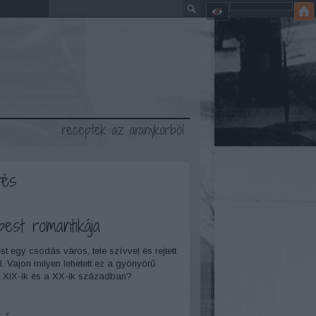
receptek az aranykorból
tés
pest romantikája
t egy csodás város, tele szívvel és rejtett
l. Vajon milyen lehetett ez a gyönyörű
 XIX-ik és a XX-ik században?