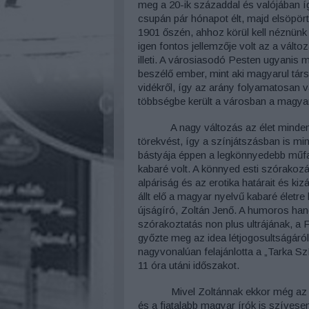
meg a 20-ik századdal és valójában íg
csupán pár hónapot élt, majd elsöpört
1901 őszén, ahhoz körül kell néznünk
igen fontos jellemzője volt az a vál
illeti. A városiasodó Pesten ugyanis 
beszélő ember, mint aki magyarul társa
vidékről, így az arány folyamatosan v
többségbe került a városban a magya
A nagy változás az élet minden
törekvést, így a színjátszásban is mi
bástyája éppen a legkönnyedebb műfaj 
kabaré volt. A könnyed esti szórakozás
alpáriság és az erotika határait és k
állt elő a magyar nyelvű kabaré életr
újságíró, Zoltán Jenő. A humoros hangv
szórakoztatás non plus ultrájának, a
győzte meg az idea létjogosultságáról.
nagyvonalúan felajánlotta a „Tarka 
11 óra utáni időszakot.
Mivel Zoltánnak ekkor még az
és a fiatalabb magyar írók is szívese