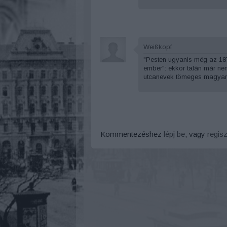
Weißkopf
"Pesten ugyanis még az 187
ember": ekkor talán már ne
utcanevek tömeges magyaros
Kommentezéshez
lépj be
, vagy
regisz