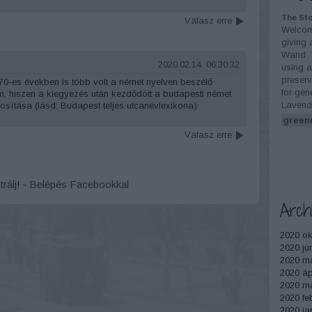
The Sto
Válasz erre
Welcome
giving 
Wand. 
2020.02.14. 06:30:32
using a
preserv
0-es években is több volt a német nyelven beszélő
for gen
m, hiszen a kiegyezés után kezdődött a budapesti német
Lavend
ítása (lásd: Budapest teljes utcanévlexikona)
green
Válasz erre
trálj
! ‐
Belépés Facebookkal
Arch
2020 ok
2020 jú
2020 m
2020 ápr
2020 má
2020 fe
2020 ja