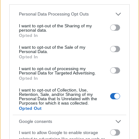
third parties.
A korabeli újságok szerint igen, sőt Fóton el is fogták!
Please note that this website/app uses one or more Google
Personal Data Processing Opt Outs
De az orosz lapok még erre is képesek voltak
services and may gather and store information including but
rálicitálni!
not limited to your visit or usage behaviour. You may click to
I want to opt-out of the Sharing of my
personal data.
grant or deny consent to Google and its third-party tags to
Opted In
use your data for below specified purposes in below Google
consent section.
I want to opt-out of the Sale of my
Personal Data.
Opted In
I want to opt-out of processing my
Personal Data for Targeted Advertising.
Opted In
I want to opt-out of Collection, Use,
Retention, Sale, and/or Sharing of my
Personal Data that Is Unrelated with the
Purposes for which it was collected.
Opted Out
Google consents
I want to allow Google to enable storage
related to advertising like cookies on web or