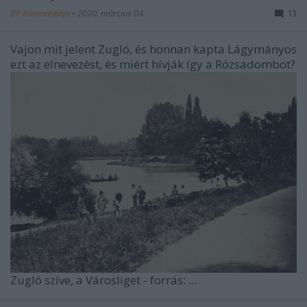
BP Romantikája
•
2020. március 04.
13
Vajon mit jelent Zugló, és honnan kapta Lágymányos
ezt az elnevezést, és miért hívják így a Rózsadombot?
Zugló szíve, a Városliget - forrás: ...