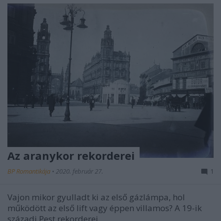
Az aranykor rekorderei
BP Romantikája
•
2020. február 27.
1
Vajon mikor gyulladt ki az első gázlámpa, hol
működött az első lift vagy éppen villamos? A 19-ik
századi Pest rekorderei.