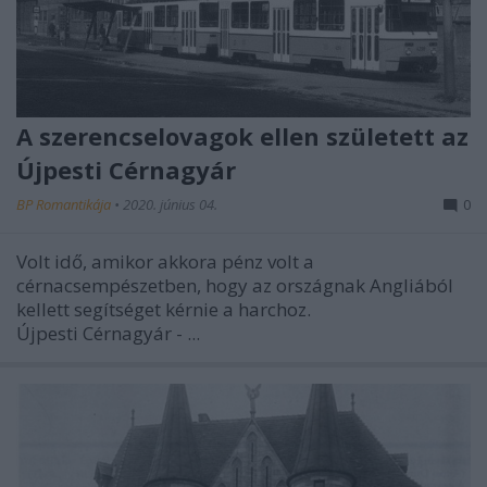
A szerencselovagok ellen született az
Újpesti Cérnagyár
BP Romantikája
•
2020. június 04.
0
Volt idő, amikor akkora pénz volt a
cérnacsempészetben, hogy az országnak Angliából
kellett segítséget kérnie a harchoz.
Újpesti Cérnagyár - ...