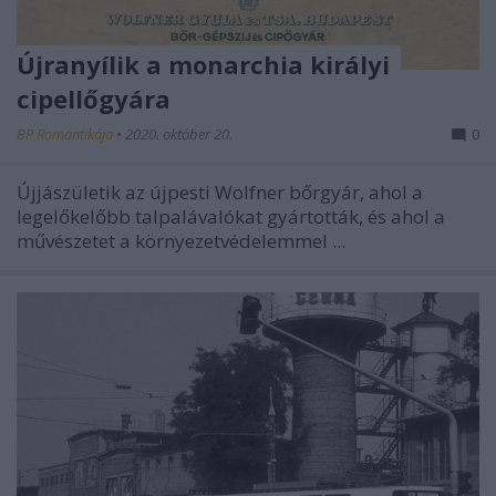
Újranyílik a monarchia királyi
cipellőgyára
BP Romantikája
•
2020. október 20.
0
Újjászületik az újpesti Wolfner bőrgyár, ahol a
legelőkelőbb talpalávalókat gyártották, és ahol a
művészetet a környezetvédelemmel ...