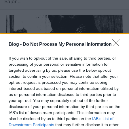
Bajor ...
Blog -
Do Not Process My Personal Information
If you wish to opt-out of the sale, sharing to third parties, or
processing of your personal or sensitive information for
targeted advertising by us, please use the below opt-out
section to confirm your selection. Please note that after your
opt-out request is processed you may continue seeing
interest-based ads based on personal information utilized by
us or personal information disclosed to third parties prior to
your opt-out. You may separately opt-out of the further
Vajon járt-e Hasfelmetsző Jack
disclosure of your personal information by third parties on the
Újpesten?
IAB’s list of downstream participants. This information may
also be disclosed by us to third parties on the
IAB’s List of
BP Romantikája
•
2020. április 23.
0
Downstream Participants
that may further disclose it to other