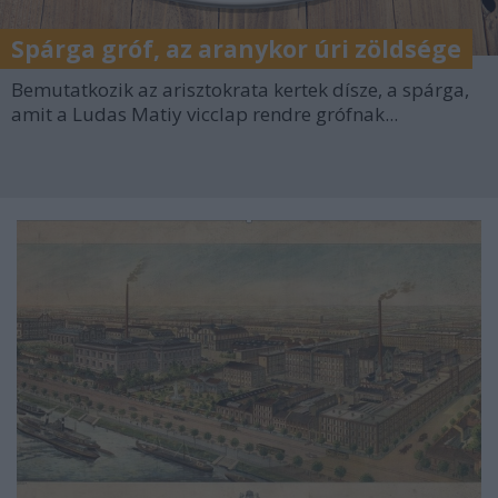
Spárga gróf, az aranykor úri zöldsége
Bemutatkozik az arisztokrata kertek dísze, a spárga,
amit a Ludas Matiy vicclap rendre grófnak...