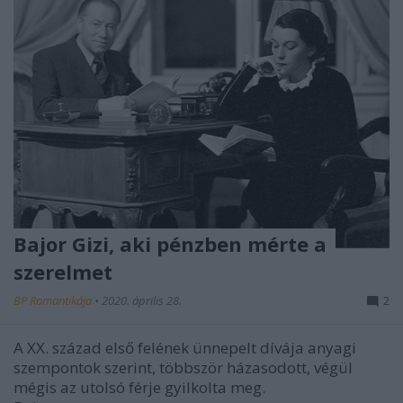
Bajor Gizi, aki pénzben mérte a
szerelmet
BP Romantikája
•
2020. április 28.
2
A XX. század első felének ünnepelt dívája anyagi
szempontok szerint, többször házasodott, végül
mégis az utolsó férje gyilkolta meg.