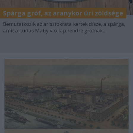
Spárga gróf, az aranykor úri zöldsége
Bemutatkozik az arisztokrata kertek dísze, a spárga,
amit a Ludas Matiy vicclap rendre grófnak...