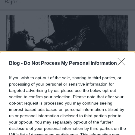
Bajor ...
Blog -
Do Not Process My Personal Information
If you wish to opt-out of the sale, sharing to third parties, or
processing of your personal or sensitive information for
targeted advertising by us, please use the below opt-out
section to confirm your selection. Please note that after your
opt-out request is processed you may continue seeing
Vajon járt-e Hasfelmetsző Jack
interest-based ads based on personal information utilized by
Újpesten?
us or personal information disclosed to third parties prior to
your opt-out. You may separately opt-out of the further
BP Romantikája
•
2020. április 23.
0
disclosure of your personal information by third parties on the
IAB’s list of downstream participants. This information may