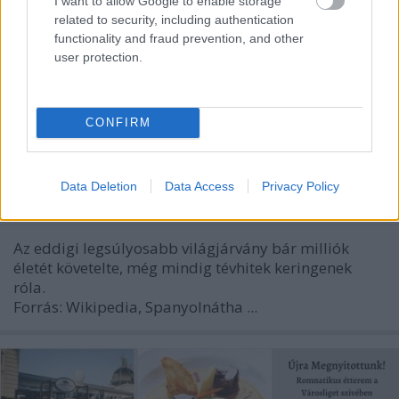
I want to allow Google to enable storage
related to security, including authentication
functionality and fraud prevention, and other
user protection.
CONFIRM
A legnagyobb tévhitek a
spanyolnáthával kapcsolatban
Data Deletion
Data Access
Privacy Policy
BP Romantikája
•
2020. március 31.
0
Az eddigi legsúlyosabb világjárvány bár milliók
életét követelte, még mindig tévhitek keringenek
róla.
Forrás: Wikipedia, Spanyolnátha ...