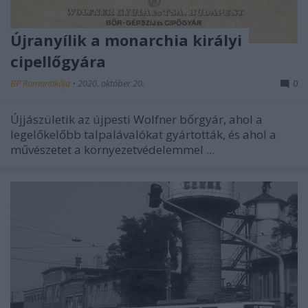
Újranyílik a monarchia királyi
cipellőgyára
BP Romantikája
•
2020. október 20.
0
Újjászületik az újpesti Wolfner bőrgyár, ahol a
legelőkelőbb talpalávalókat gyártották, és ahol a
művészetet a környezetvédelemmel ...