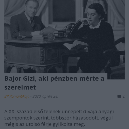
Bajor Gizi, aki pénzben mérte a
szerelmet
BP Romantikája
•
2020. április 28.
2
A XX. század első felének ünnepelt dívája anyagi
szempontok szerint, többször házasodott, végül
mégis az utolsó férje gyilkolta meg.