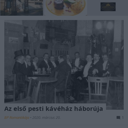
Az első pesti kávéház háborúja
BP Romantikája
•
2020. március 20.
1