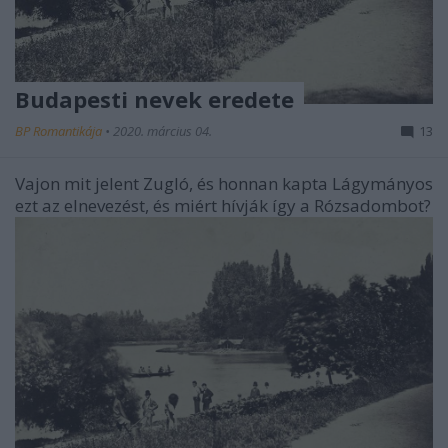
Budapesti nevek eredete
BP Romantikája
•
2020. március 04.
13
Vajon mit jelent Zugló, és honnan kapta Lágymányos
ezt az elnevezést, és miért hívják így a Rózsadombot?