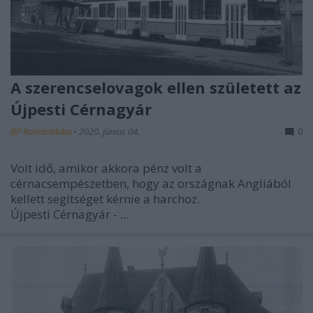
A szerencselovagok ellen született az
Újpesti Cérnagyár
BP Romantikája
•
2020. június 04.
0
Volt idő, amikor akkora pénz volt a
cérnacsempészetben, hogy az országnak Angliából
kellett segítséget kérnie a harchoz.
Újpesti Cérnagyár - ...