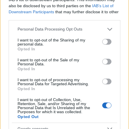
also be disclosed by us to third parties on the
IAB’s List of
A korabeli újságok szerint igen, sőt Fóton el is fogták!
Downstream Participants
that may further disclose it to other
De az orosz lapok még erre is képesek voltak
third parties.
rálicitálni!
Please note that this website/app uses one or more Google
Personal Data Processing Opt Outs
services and may gather and store information including but
not limited to your visit or usage behaviour. You may click to
I want to opt-out of the Sharing of my
personal data.
grant or deny consent to Google and its third-party tags to
Opted In
use your data for below specified purposes in below Google
consent section.
I want to opt-out of the Sale of my
Personal Data.
Opted In
I want to opt-out of processing my
Personal Data for Targeted Advertising.
Opted In
I want to opt-out of Collection, Use,
Retention, Sale, and/or Sharing of my
Personal Data that Is Unrelated with the
Purposes for which it was collected.
Opted Out
Google consents