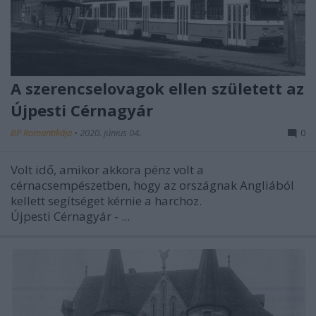
A szerencselovagok ellen született az
Újpesti Cérnagyár
BP Romantikája
•
2020. június 04.
0
Volt idő, amikor akkora pénz volt a
cérnacsempészetben, hogy az országnak Angliából
kellett segítséget kérnie a harchoz.
Újpesti Cérnagyár - ...