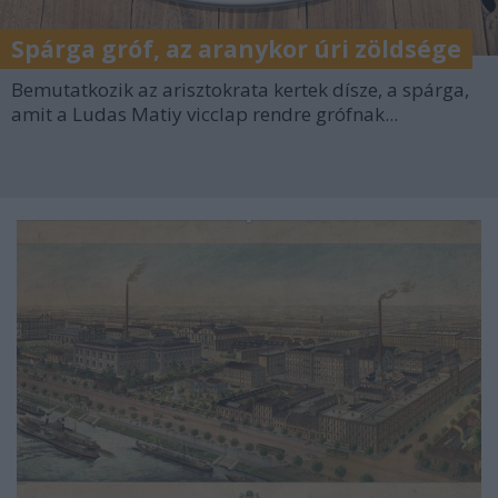
Spárga gróf, az aranykor úri zöldsége
Bemutatkozik az arisztokrata kertek dísze, a spárga,
amit a Ludas Matiy vicclap rendre grófnak...