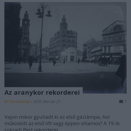
Az aranykor rekorderei
BP Romantikája
•
2020. február 27.
1
Vajon mikor gyulladt ki az első gázlámpa, hol
működött az első lift vagy éppen villamos? A 19-ik
századi Pest rekorderei.