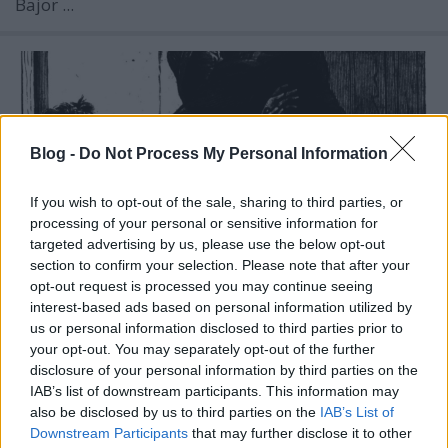
Bajor ...
Blog -
Do Not Process My Personal Information
If you wish to opt-out of the sale, sharing to third parties, or
processing of your personal or sensitive information for
targeted advertising by us, please use the below opt-out
section to confirm your selection. Please note that after your
opt-out request is processed you may continue seeing
interest-based ads based on personal information utilized by
us or personal information disclosed to third parties prior to
your opt-out. You may separately opt-out of the further
Vajon járt-e Hasfelmetsző Jack
disclosure of your personal information by third parties on the
Újpesten?
IAB’s list of downstream participants. This information may
also be disclosed by us to third parties on the
IAB’s List of
BP Romantikája
•
2020. április 23.
0
Downstream Participants
that may further disclose it to other