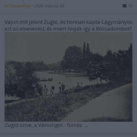
BP Romantikája
•
2020. március 04.
13
Vajon mit jelent Zugló, és honnan kapta Lágymányos
ezt az elnevezést, és miért hívják így a Rózsadombot?
Zugló szíve, a Városliget - forrás: ...