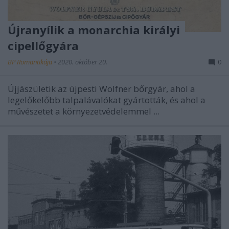
Újranyílik a monarchia királyi
cipellőgyára
BP Romantikája
•
2020. október 20.
0
Újjászületik az újpesti Wolfner bőrgyár, ahol a
legelőkelőbb talpalávalókat gyártották, és ahol a
művészetet a környezetvédelemmel ...