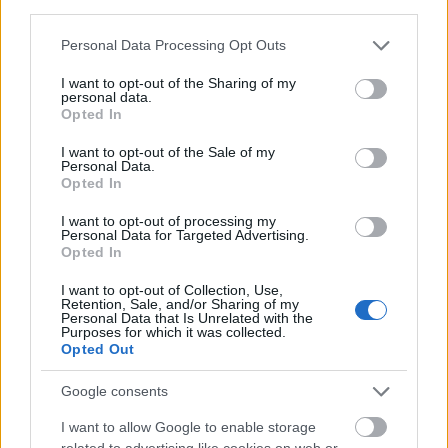
third parties.
A korabeli újságok szerint igen, sőt Fóton el is fogták!
Please note that this website/app uses one or more Google
Personal Data Processing Opt Outs
De az orosz lapok még erre is képesek voltak
services and may gather and store information including but
rálicitálni!
not limited to your visit or usage behaviour. You may click to
I want to opt-out of the Sharing of my
personal data.
grant or deny consent to Google and its third-party tags to
Opted In
use your data for below specified purposes in below Google
consent section.
I want to opt-out of the Sale of my
Personal Data.
Opted In
I want to opt-out of processing my
Personal Data for Targeted Advertising.
Opted In
I want to opt-out of Collection, Use,
Retention, Sale, and/or Sharing of my
Personal Data that Is Unrelated with the
Purposes for which it was collected.
Opted Out
Google consents
I want to allow Google to enable storage
related to advertising like cookies on web or