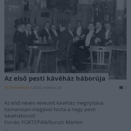
Az első pesti kávéház háborúja
BP Romantikája
•
2020. március 20.
1
Az első néven nevezett kávéház megnyitása
hamarosan magával hozta a nagy pesti
kávéháborút!
Forrás: FORTEPAN/Kurutz Márton
...