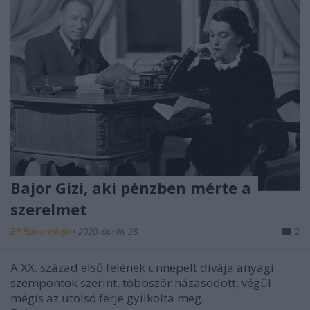
Bajor Gizi, aki pénzben mérte a
szerelmet
BP Romantikája
•
2020. április 28.
2
A XX. század első felének ünnepelt dívája anyagi
szempontok szerint, többször házasodott, végül
mégis az utolsó férje gyilkolta meg.