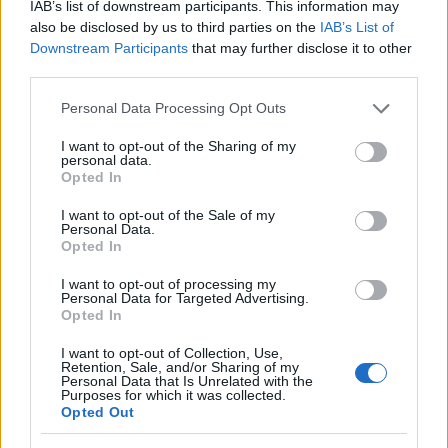
IAB’s list of downstream participants. This information may
BP Romantikája
•
2019. december 09.
2
also be disclosed by us to third parties on the
IAB’s List of
Downstream Participants
that may further disclose it to other
third parties.
Csak két vonalat festettek a kockakőre, de akkortól
már senki sem olvashatott újságot az út közepén.
Please note that this website/app uses one or more Google
Personal Data Processing Opt Outs
A kép csak illusztráció, itt még nincs ...
services and may gather and store information including but
not limited to your visit or usage behaviour. You may click to
I want to opt-out of the Sharing of my
personal data.
grant or deny consent to Google and its third-party tags to
Opted In
use your data for below specified purposes in below Google
consent section.
I want to opt-out of the Sale of my
Personal Data.
Opted In
I want to opt-out of processing my
Personal Data for Targeted Advertising.
Opted In
I want to opt-out of Collection, Use,
Retention, Sale, and/or Sharing of my
Personal Data that Is Unrelated with the
Purposes for which it was collected.
Opted Out