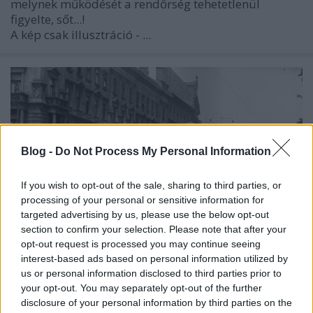
melynek működését a rendőrség tehetetlenül
figyelte, sőt...!
A kép csak illusztráció - ...
Blog -
Do Not Process My Personal Information
If you wish to opt-out of the sale, sharing to third parties, or
processing of your personal or sensitive information for
targeted advertising by us, please use the below opt-out
section to confirm your selection. Please note that after your
opt-out request is processed you may continue seeing
interest-based ads based on personal information utilized by
us or personal information disclosed to third parties prior to
Több, mint kilencven éves Pest első
your opt-out. You may separately opt-out of the further
zebrája
disclosure of your personal information by third parties on the