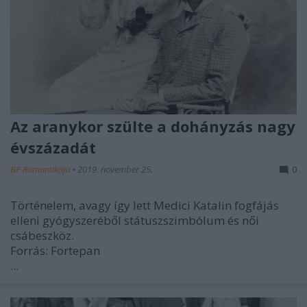
Az aranykor szülte a dohányzás nagy
évszázadát
BP Romantikája
•
2019. november 25.
0
Történelem, avagy így lett Medici Katalin fogfájás
elleni gyógyszeréből státuszszimbólum és női
csábeszköz.
Forrás: Fortepan
...