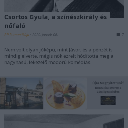
Csortos Gyula, a színészkirály és
nőfaló
BP Romantikája
•
2020. január 06.
7
Nem volt olyan jóképű, mint Jávor, és a pénzét is
mindig elverte, mégis nők ezreit hódította meg a
nagyhasú, lekezelő modorú komédiás.
...