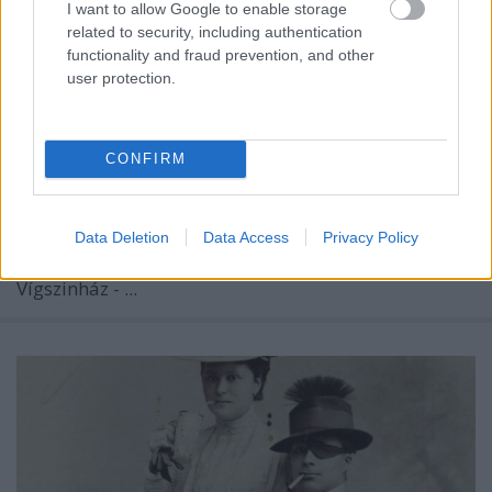
I want to allow Google to enable storage
related to security, including authentication
functionality and fraud prevention, and other
user protection.
A legnehezebben született pesti
színház
BP Romantikája
•
2019. december 02.
0
CONFIRM
Hívták negyedik színháznak vagy „németszínháznak”
is, majd utóbbi majdnem a veszte is lett a
Data Deletion
Data Access
Privacy Policy
Vígszínháznak.
Vígszinház - ...