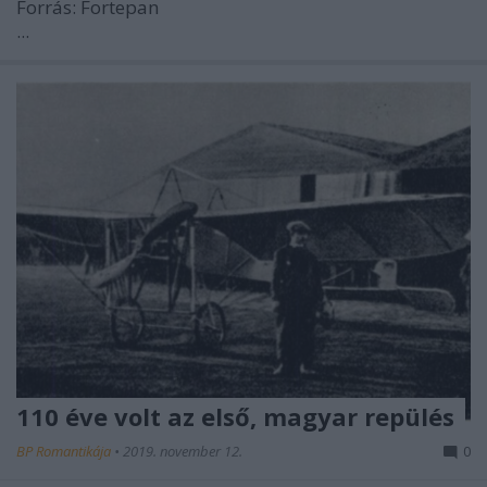
Forrás: Fortepan
...
110 éve volt az első, magyar repülés
BP Romantikája
•
2019. november 12.
0