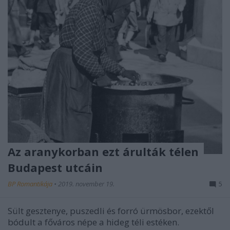
Az aranykorban ezt árulták télen
Budapest utcáin
BP Romantikája
•
2019. november 19.
5
Sült gesztenye, puszedli és forró ürmösbor, ezektől
bódult a főváros népe a hideg téli estéken.