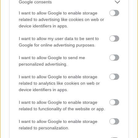
Google consents
A hungarák nyomában
I want to allow Google to enable storage
BP Romantikája
•
2019. december 06.
0
related to advertising like cookies on web or
device identifiers in apps.
A XIX. század második felében magyar nőkkel
I want to allow my user data to be sent to
fetrengett a fél világ, a hungara név pedig
Google for online advertising purposes.
fogalommá vált a világ bordélyaiban.
Prostituált ...
I want to allow Google to send me
personalized advertising.
I want to allow Google to enable storage
related to analytics like cookies on web or
device identifiers in apps.
I want to allow Google to enable storage
related to functionality of the website or app.
I want to allow Google to enable storage
related to personalization.