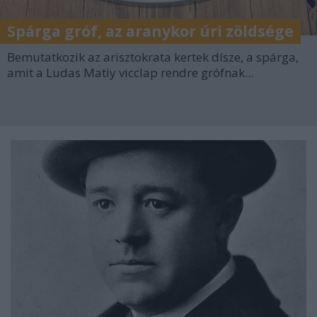
Spárga gróf, az aranykor úri zöldsége
Bemutatkozik az arisztokrata kertek dísze, a spárga,
amit a Ludas Matiy vicclap rendre grófnak...