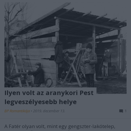
Ilyen volt az aranykori Pest
legveszélyesebb helye
BP Romantikája
•
2019. december 13.
1
A Fatér olyan volt, mint egy gengszter-lakótelep,