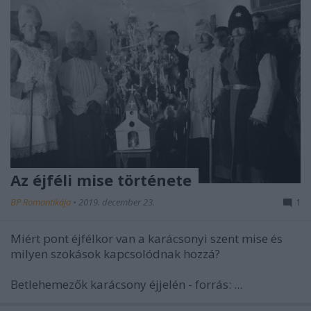
Az éjféli mise története
BP Romantikája
•
2019. december 23.
1
Miért pont éjfélkor van a karácsonyi szent mise és
milyen szokások kapcsolódnak hozzá?
Betlehemezők karácsony éjjelén - forrás: ...