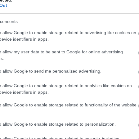
Korcso
Out
Közlek
Kresz 
labdar
consents
Lakótel
Lelenc
o allow Google to enable storage related to advertising like cookies on
Lornyo
evice identifiers in apps.
Színhá
Margits
o allow my user data to be sent to Google for online advertising
Mária V
dolgok
s.
meteoro
Millenn
to allow Google to send me personalized advertising.
Mulatá
Nagypo
Németvö
o allow Google to enable storage related to analytics like cookies on
Nemzet
evice identifiers in apps.
Neue we
nőideál
o allow Google to enable storage related to functionality of the website
csúszk
Okkulti
Omnibu
o allow Google to enable storage related to personalization.
Ördögl
Pálinka
Parlam
o allow Google to enable storage related to security, including