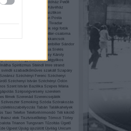
rvíz
Pesti Broadway
Pesti indóház
Petőfi
Pezsgő
Pilisy Róza
Pilvax Kávéház
ista
Pirosszemű csárda
Plasztikon
iczky báró
Politika
porcelán
Posta
amzel
Projectográf
Puskás Tivadar
 Miklós
Rákóczi út
régi filmek
régi fotók
tók pályázat
Régi szavak
Reitter-csatorna
enő
Reklám
Rendszámok
Rikkancsok
art
romantika
Rotschild
rottenbiller
Sándor
áros fürdő
Schwimmer Rózsa
Síelés
Bözsi
Sípláda
Sissi
Somossy Károly
y Orfeum
Sörgyárak
sorozatgyilkos
lnátha
Spiritizmus
Steindl Imre
strand
svindli
szabadkőműves
szakáll
Szapáry
Szeánsz
Széchényi Ferenc
Széchenyi
ürdő
Széchenyi István
Széchényi Ödön
mos
Szent István Bazilika
Szepes Mária
gápolás
Szépségverseny
szerelem
es filmek
Szerenád
Szerencsejáték
Szilveszter
Szmoking
Szóda
Szórakozás
születésszabélyozás
Tabán
Találkahelyek
ús
Taxi
Telefon
Telefonhírmondó
Téli kikötő
thaisz elek
Tisztviselőtelep
Tómozi
Törley
palota
Trianon
Tungsram
Tűzoltás
Ügető
Ede
Újpest
Újság
újszülött
Újvilág
Unicum