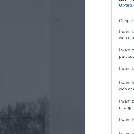
Opted 
Google 
I want t
web or d
I want t
purpose
I want 
I want t
web or d
I want t
or app.
I want t
I want t