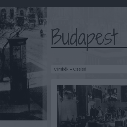
Budapest 
Címkék
»
Cseléd