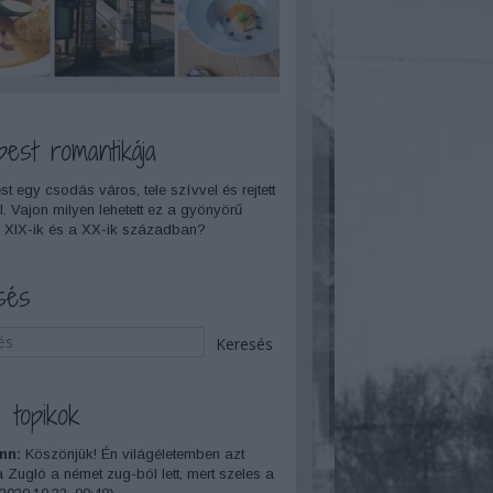
pest romantikája
t egy csodás város, tele szívvel és rejtett
l. Vajon milyen lehetett ez a gyönyörű
 XIX-ik és a XX-ik században?
sés
 topikok
nn:
Köszönjük! Én világéletemben azt
a Zugló a német zug-ból lett, mert szeles a