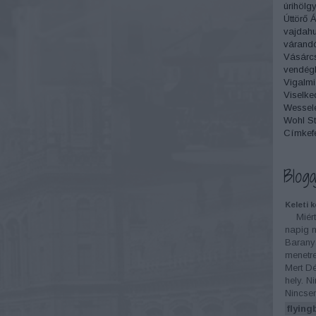
úrihölg
Úttörő 
vajdah
várand
Vásárc
vendégl
Vigalmi
Viselke
Wesselé
Wohl St
Címkef
Bloga
Keleti 
Miért 
napig n
Barany
menetren
Mert Dé
hely. N
Nincse
flying