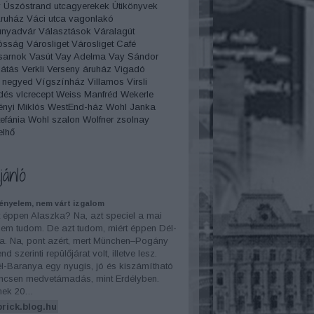
y
Úszóstrand
utcagyerekek
Útikönyvek
Áruház
Váci utca
vagonlakó
unyadvár
Választások
Váralagút
ósság
Városliget
Városliget Café
sarnok
Vasút
Vay Adelma
Vay Sándor
átás
Verkli
Verseny áruház
Vigadó
 negyed
Vígszínház
Villamos
Virsli
dés
vlcrecept
Weiss Manfréd
Wekerle
nyi Miklós
WestEnd-ház
Wohl Janka
efánia
Wohl szalon
Wolfner
zsolnay
elhő
jánló
kényelem, nem várt izgalom
éppen Alaszka? Na, azt speciel a mai
em tudom. De azt tudom, miért éppen Dél-
a. Na, pont azért, mert München–Pogány
d szerinti repülőjárat volt, illetve lesz.
l-Baranya egy nyugis, jó és kiszámítható
incsen medvetámadás, mint Erdélyben.
nek 20…
brick.blog.hu