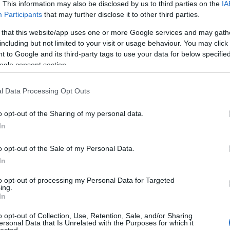
Fotográ
. This information may also be disclosed by us to third parties on the
IA
Fürdőr
Participants
that may further disclose it to other third parties.
Ganz Á
Gellért 
 that this website/app uses one or more Google services and may gath
Gőzmo
including but not limited to your visit or usage behaviour. You may click 
Royal
G
 to Google and its third-party tags to use your data for below specifi
Gutman
ogle consent section.
gyerme
Halásza
Ilona
H
l Data Processing Opt Outs
Háziúr
Theater
Divathá
o opt-out of the Sharing of my personal data.
humor
In
előrejel
irodalm
o opt-out of the Sale of my Personal Data.
Jászai 
Jégpál
In
Judik Et
Kálvin t
to opt-out of processing my Personal Data for Targeted
Frigyes
ing.
Kávéhá
In
pályau
Kőbány
o opt-out of Collection, Use, Retention, Sale, and/or Sharing
ersonal Data that Is Unrelated with the Purposes for which it
Kolbás
lected.