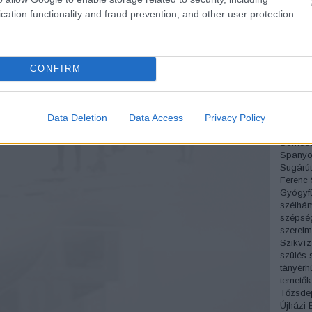
Pesti á
cation functionality and fraud prevention, and other user protection.
Sándor
Pipás P
Podman
Próbam
Radnóti
CONFIRM
régi fo
Rejtő J
Római p
Data Deletion
Data Access
Privacy Policy
Móric
S
Simon 
Somoss
Spanyo
Sugárút
Ferenc
Gyógyf
szélhá
szépsé
szerelm
Szikvíz
szülés
tányérh
temetők
Tőzsde
Újházi 