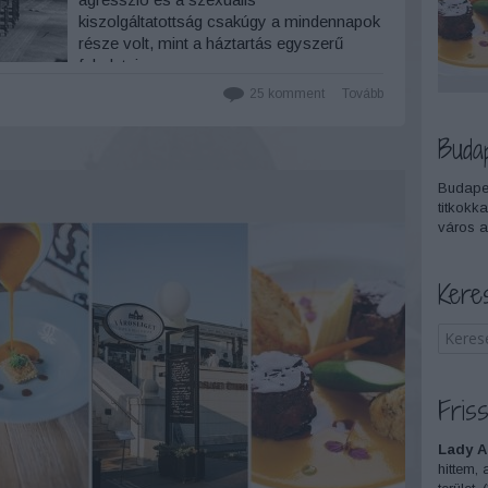
kiszolgáltatottság csakúgy a mindennapok
része volt, mint a háztartás egyszerű
feladatai.
25
komment
Tovább
Buda
Budapes
titkokka
város a
Kere
Friss
Lady A
hittem, 