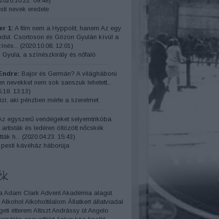
2020.10.22. 09:48
)
ti nevek eredete
r 1:
A film nem a Hyppolit, hanem Az egy
indul. Csortoson és Gózon Gyulán kívül a
ínés...
(
2020.10.08. 12:01
)
 Gyula, a színészkirály és nőfaló
Endre:
Bajor és Germán? A világháború
yen nevekkel nem sok sanszuk lehetett...
.18. 13:13
)
izi, aki pénzben mérte a szerelmet
z egyszerű vendégeket selyemtrikóba
t artisták és ledéren öltözött nőcskék
ták h...
(
2020.04.23. 15:43
)
 pesti kávéház háborúja
ék
a
Adam Clark
Advent
Akadémia
alagút
Alkohol
Alkoholtilalom
Állatkert
állatviadal
geti étterem
Altiszt
Andrássy út
Angelo