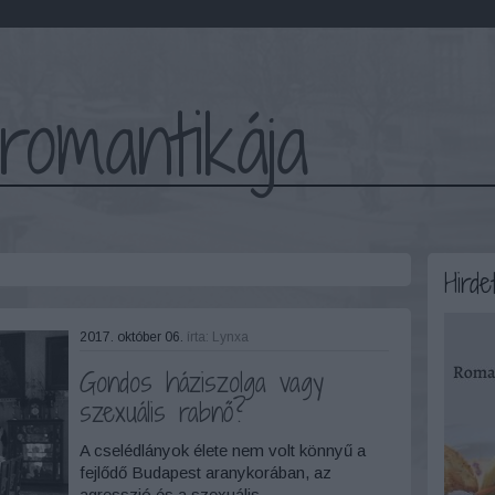
romantikája
Hirde
2017. október 06.
írta:
Lynxa
Gondos háziszolga vagy
szexuális rabnő?
A cselédlányok élete nem volt könnyű a
fejlődő Budapest aranykorában, az
agresszió és a szexuális