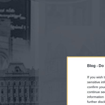
Blog -
Do 
If you wish 
sensitive in
confirm you
continue se
information 
further disc