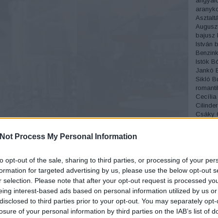
angyalc
aranyko
Asztalt
Augusz
bajusz
István
b
Benzink
Istók
Bó
Jankó
Sikló
B
romanti
Cecília
Cilinder
Csáky
Csónak
Cukrás
Not Process My Personal Information
Divat
D
Éjszakai
Erdélyi
to opt-out of the sale, sharing to third parties, or processing of your per
Miksa
é
formation for targeted advertising by us, please use the below opt-out s
fagylalt
r selection. Please note that after your opt-out request is processed y
Fedák S
eing interest-based ads based on personal information utilized by us or
József
disclosed to third parties prior to your opt-out. You may separately opt-
temető
Fordíto
losure of your personal information by third parties on the IAB’s list of