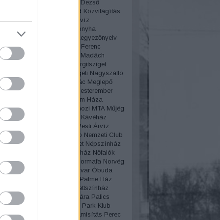
lya
Körút
Korzó
Kosztolányi Dezső
edés
kozmetika
Közvágóhíd
Közvilágítás
Géza
Krúdy Gyula
Kutassy
Kvíz
úgás
Laborfalvi Róza
Lacikonyha
ep
Lánchíd
Lechner Ödön
Legyezőnyelv
Le Procope
Lipótmező
Liszt Ferenc
n
Lottó áruház
Lóvasút
Lovi
Madách
z
Mágnás
Mágnás Elza
Margitsziget
zigeti gyógyfürdő
Margitszigeti Nagyszálló
aléria telep
Martinovics Ignác
Meglepő
Megszólítások
Merénylet
Mesterember
lógia
Miklós Andor
Millenium Háza
ium
Molnár Ferenc
Mosás
mozi
MTA
Műjég
s
Mulató
Mulatozás
Művész Kávéház
lgári
Nagytakarítás
Nagy Pesti Árvíz
lgyi temető
Nemzeti Casino
Nemzeti Club
i Múzeum
Népliget
Népsziget
Népszínház
lt
New York
New York kávéház
Nőfalók
Női divat
női sport
Nőnap
Normafa
Norvég
a
Nyaralás
Nyugati pályaudvar
Óbuda
zmus
Oktatás
Olimpia
Olof Palme Ház
sz
Operaház
Operett
Operettszínház
ovas
Országház
Ős-Budavára
Palics
Párbaj
Párisi Nagy Áruház
Park Klub
ent
pék
péklázadás
Pénzhamisítás
Perec