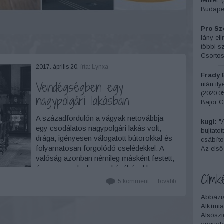
terület.
(
Budapes
Pro Sze
lány el
többi sz
Csortos
2017. április 20.
írta:
Lynxa
Frady 
Vendégségben egy
után il
(
2020.05
nagypolgári lakásban
Bajor G
A századfordulón a vágyak netovábbja
kugi:
"A
egy csodálatos nagypolgári lakás volt,
bujtatot
drága, igényesen válogatott bútorokkal és
csábítot
folyamatosan forgolódó cselédekkel. A
Az első
valóság azonban némileg másként festett,
és nem csoda, hogy a kávéházakban
Címk
gyakran találkozhattunk abban az időben a
5
komment
Tovább
középosztály férfitagjaival…
Abbázi
Alkímia
Alsószi