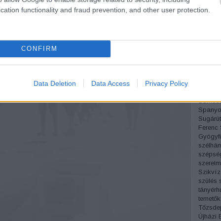
Pesti á
cation functionality and fraud prevention, and other user protection.
Sándor
Pipás P
Podman
Próbam
Radnóti
CONFIRM
régi fo
Rejtő J
Római p
Data Deletion
Data Access
Privacy Policy
Móric
S
Simon 
Somoss
Spanyo
Sugárút
Ferenc
Gyógyf
szélhá
szépsé
szerelm
Szikvíz
szülés
tányérh
temetők
Tőzsde
Újházi 