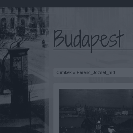
Budapest 
Címkék
»
Ferenc_József_híd