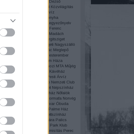
lya
Körút
Korzó
Kosztolányi Dezső
edés
kozmetika
Közvágóhíd
Közvilágítás
Géza
Krúdy Gyula
Kutassy
Kvíz
úgás
Laborfalvi Róza
Lacikonyha
ep
Lánchíd
Lechner Ödön
Legyezőnyelv
Le Procope
Lipótmező
Liszt Ferenc
n
Lottó áruház
Lóvasút
Lovi
Madách
z
Mágnás
Mágnás Elza
Margitsziget
zigeti gyógyfürdő
Margitszigeti Nagyszálló
aléria telep
Martinovics Ignác
Meglepő
Megszólítások
Merénylet
Mesterember
lógia
Miklós Andor
Millenium Háza
ium
Molnár Ferenc
Mosás
mozi
MTA
Műjég
s
Mulató
Mulatozás
Művész Kávéház
lgári
Nagytakarítás
Nagy Pesti Árvíz
lgyi temető
Nemzeti Casino
Nemzeti Club
i Múzeum
Népliget
Népsziget
Népszínház
lt
New York
New York kávéház
Nőfalók
Női divat
női sport
Nőnap
Normafa
Norvég
a
Nyaralás
Nyugati pályaudvar
Óbuda
zmus
Oktatás
Olimpia
Olof Palme Ház
sz
Operaház
Operett
Operettszínház
ovas
Országház
Ős-Budavára
Palics
Párbaj
Párisi Nagy Áruház
Park Klub
ent
pék
péklázadás
Pénzhamisítás
Perec