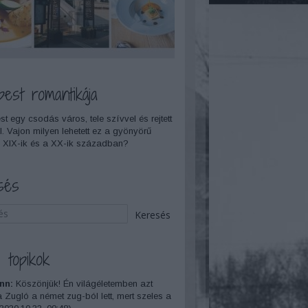
pest romantikája
t egy csodás város, tele szívvel és rejtett
l. Vajon milyen lehetett ez a gyönyörű
 XIX-ik és a XX-ik században?
sés
 topikok
nn:
Köszönjük! Én világéletemben azt
a Zugló a német zug-ból lett, mert szeles a