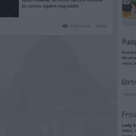
és romos vigalmi negyeddel.
Szólj hozzá!
Tovább
Buda
Budapes
titkokka
város a
Kere
Friss
Lady A
hittem, 