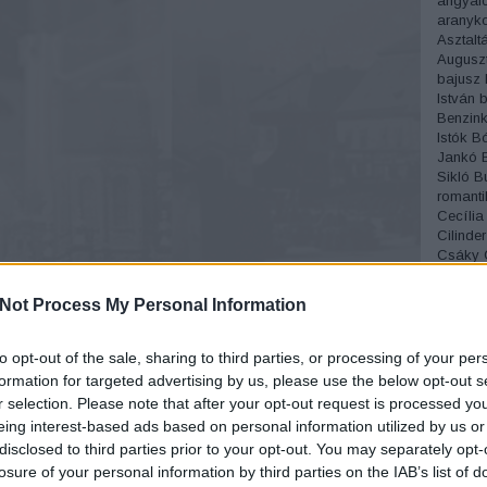
angyalc
aranyko
Asztalt
Augusz
bajusz
István
b
Benzink
Istók
Bó
Jankó
Sikló
B
romanti
Cecília
Cilinder
Csáky
Csónak
Cukrás
Not Process My Personal Information
Divat
D
Éjszakai
Erdélyi
to opt-out of the sale, sharing to third parties, or processing of your per
Miksa
é
formation for targeted advertising by us, please use the below opt-out s
fagylalt
r selection. Please note that after your opt-out request is processed y
Fedák S
eing interest-based ads based on personal information utilized by us or
József
disclosed to third parties prior to your opt-out. You may separately opt-
temető
Fordíto
losure of your personal information by third parties on the IAB’s list of