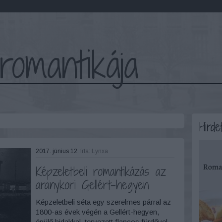
romantikája
Hirde
2017. június 12.
írta:
Lynxa
Képzeletbeli romantikázás az
aranykori Gellért-hegyen
Képzeletbeli séta egy szerelmes párral az
1800-as évek végén a Gellért-hegyen,
épülő hidakkal, tervezett flancos fürdővel