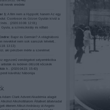
2020.10.22. 09:48
)
ti nevek eredete
r 1:
A film nem a Hyppolit, hanem Az egy
indul. Csortoson és Gózon Gyulán kívül a
ínés...
(
2020.10.08. 12:01
)
 Gyula, a színészkirály és nőfaló
Endre:
Bajor és Germán? A világháború
yen nevekkel nem sok sanszuk lehetett...
.18. 13:13
)
izi, aki pénzben mérte a szerelmet
z egyszerű vendégeket selyemtrikóba
t artisták és ledéren öltözött nőcskék
ták h...
(
2020.04.23. 15:43
)
 pesti kávéház háborúja
ék
a
Adam Clark
Advent
Akadémia
alagút
Alkohol
Alkoholtilalom
Állatkert
állatviadal
geti étterem
Altiszt
Andrássy út
Angelo