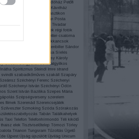
rvíz
Pesti Broadway
Pesti indóház
Petőfi
Pezsgő
Pilisy Róza
Pilvax Kávéház
ista
Pirosszemű csárda
Plasztikon
iczky báró
Politika
porcelán
Posta
amzel
Projectográf
Puskás Tivadar
 Miklós
Rákóczi út
régi filmek
régi fotók
tók pályázat
Régi szavak
Reitter-csatorna
enő
Reklám
Rendszámok
Rikkancsok
art
romantika
Rotschild
rottenbiller
Sándor
áros fürdő
Schwimmer Rózsa
Síelés
Bözsi
Sípláda
Sissi
Somossy Károly
y Orfeum
Sörgyárak
sorozatgyilkos
lnátha
Spiritizmus
Steindl Imre
strand
svindli
szabadkőműves
szakáll
Szapáry
Szeánsz
Széchényi Ferenc
Széchenyi
ürdő
Széchenyi István
Széchényi Ödön
mos
Szent István Bazilika
Szepes Mária
gápolás
Szépségverseny
szerelem
es filmek
Szerenád
Szerencsejáték
Szilveszter
Szmoking
Szóda
Szórakozás
születésszabélyozás
Tabán
Találkahelyek
ús
Taxi
Telefon
Telefonhírmondó
Téli kikötő
thaisz elek
Tisztviselőtelep
Tómozi
Törley
palota
Trianon
Tungsram
Tűzoltás
Ügető
Ede
Újpest
Újság
újszülött
Újvilág
Unicum