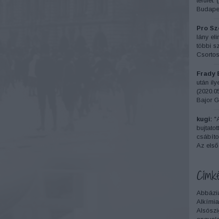
terület.
(
Budapes
Pro Sze
lány el
többi sz
Csortos
Frady 
után il
(
2020.05
Bajor G
kugi:
"A
bujtatot
csábítot
Az első
Címk
Abbázi
Alkímia
Alsószi