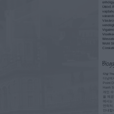
úrihölg
Úttörő 
vajdah
várand
Vásárc
vendégl
Vigalmi
Viselke
Wesselé
Wohl St
Címkef
Bloga
다낭 The
다낭에서
Point 
Hanh
개인 수
을 제공
에서는 T
연락처,
안내합니다