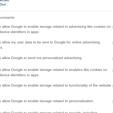
Korcso
Out
Közlek
Kresz 
labdar
consents
Lakótel
Lelenc
o allow Google to enable storage related to advertising like cookies on
Lornyo
evice identifiers in apps.
Színhá
Margits
o allow my user data to be sent to Google for online advertising
Mária V
dolgok
s.
meteoro
Millenn
to allow Google to send me personalized advertising.
Mulatá
Nagypo
Németvö
o allow Google to enable storage related to analytics like cookies on
Nemzet
evice identifiers in apps.
Neue we
nőideál
o allow Google to enable storage related to functionality of the website
csúszk
Okkulti
Omnibu
o allow Google to enable storage related to personalization.
Ördögl
Pálinka
Parlam
o allow Google to enable storage related to security, including