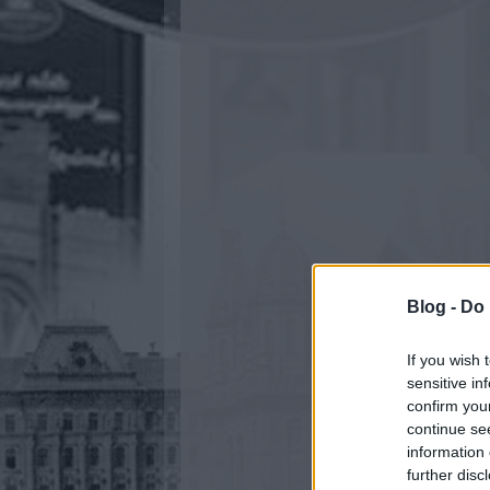
Blog -
Do 
If you wish 
sensitive in
confirm you
continue se
information 
further disc