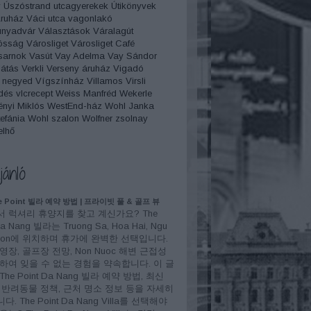
y
Úszóstrand
utcagyerekek
Útikönyvek
Áruház
Váci utca
vagonlakó
unyadvár
Választások
Váralagút
ósság
Városliget
Városliget Café
sarnok
Vasút
Vay Adelma
Vay Sándor
átás
Verkli
Verseny áruház
Vigadó
 negyed
Vígszínház
Villamos
Virsli
dés
vlcrecept
Weiss Manfréd
Wekerle
nyi Miklós
WestEnd-ház
Wohl Janka
efánia
Wohl szalon
Wolfner
zsolnay
elhő
jánló
 Point 빌라 예약 방법 | 프라이빗 풀 & 골프 뷰
 럭셔리 휴양지를 찾고 계신가요? The
Da Nang 빌라는 Truong Sa, Hoa Hai, Ngu
 Son에 위치하며 휴가에 완벽한 선택입니다.
영장, 골프장 전망, Non Nuoc 해변 근접성
하여 잊을 수 없는 경험을 약속합니다. 이 글
he Point Da Nang 빌라 예약 방법, 최신
 반려동물 정책, 근처 명소 정보 등을 자세히
. The Point Da Nang Villa를 선택해야