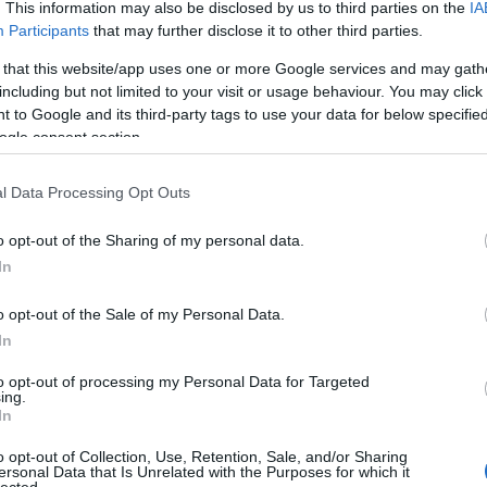
Fotográ
. This information may also be disclosed by us to third parties on the
IA
fürdőru
Participants
that may further disclose it to other third parties.
Ganz Á
Gellért 
 that this website/app uses one or more Google services and may gath
Gőzmo
including but not limited to your visit or usage behaviour. You may click 
Royal
G
 to Google and its third-party tags to use your data for below specifi
Gutman
ogle consent section.
gyerme
Halásza
Ilona
H
l Data Processing Opt Outs
Háziúr
Theater
Divathá
o opt-out of the Sharing of my personal data.
humor
In
előrejel
irodalm
o opt-out of the Sale of my Personal Data.
Jászai 
Jégpál
In
Judik Et
Kálvin t
to opt-out of processing my Personal Data for Targeted
Frigyes
ing.
Kávéhá
In
pályau
Kőbány
o opt-out of Collection, Use, Retention, Sale, and/or Sharing
ersonal Data that Is Unrelated with the Purposes for which it
Kolbás
lected.