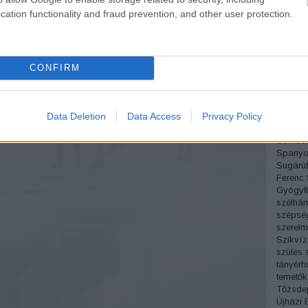
Pesti á
cation functionality and fraud prevention, and other user protection.
Sándor
Pipás P
Podman
Próbam
Radnóti
CONFIRM
régi fo
Rejtő J
Római p
Data Deletion
Data Access
Privacy Policy
Móric
S
Simon 
Somoss
Spanyo
Sugárút
Ferenc
Gyógyf
szélhá
szépsé
szerelm
Szikvíz
szülés
tányérh
temetők
Tőzsde
Újházi 