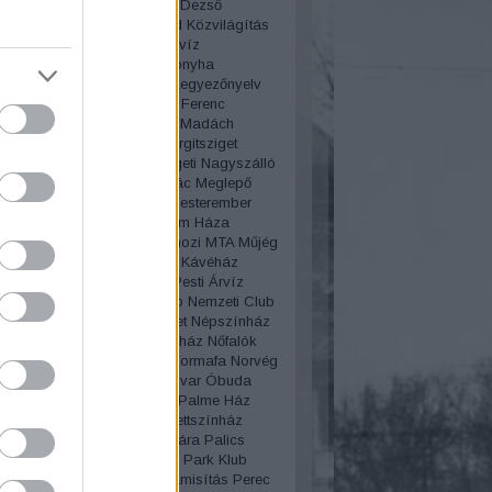
lya
Körút
Korzó
Kosztolányi Dezső
edés
kozmetika
Közvágóhíd
Közvilágítás
Géza
Krúdy Gyula
Kutassy
Kvíz
úgás
Laborfalvi Róza
Lacikonyha
ep
Lánchíd
Lechner Ödön
Legyezőnyelv
Le Procope
Lipótmező
Liszt Ferenc
n
Lottó áruház
Lóvasút
Lovi
Madách
z
Mágnás
Mágnás Elza
Margitsziget
zigeti gyógyfürdő
Margitszigeti Nagyszálló
aléria telep
Martinovics Ignác
Meglepő
Megszólítások
Merénylet
Mesterember
lógia
Miklós Andor
Millenium Háza
ium
Molnár Ferenc
Mosás
mozi
MTA
Műjég
s
Mulató
Mulatozás
Művész Kávéház
lgári
Nagytakarítás
Nagy Pesti Árvíz
lgyi temető
Nemzeti Casino
Nemzeti Club
i Múzeum
Népliget
Népsziget
Népszínház
lt
New York
New York kávéház
Nőfalók
Női divat
női sport
Nőnap
Normafa
Norvég
a
Nyaralás
Nyugati pályaudvar
Óbuda
zmus
Oktatás
Olimpia
Olof Palme Ház
sz
Operaház
Operett
Operettszínház
ovas
Országház
Ős-Budavára
Palics
Párbaj
Párisi Nagy Áruház
Park Klub
ent
pék
péklázadás
Pénzhamisítás
Perec