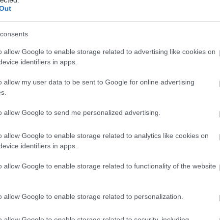
Korcso
Out
Közlek
Kresz 
labdar
consents
Lakótel
Lelenc
o allow Google to enable storage related to advertising like cookies on
Lornyo
evice identifiers in apps.
Színhá
Margits
o allow my user data to be sent to Google for online advertising
Mária V
dolgok
s.
meteoro
Millenn
to allow Google to send me personalized advertising.
Mulatá
Nagypo
Németvö
o allow Google to enable storage related to analytics like cookies on
Nemzet
evice identifiers in apps.
Neue we
nőideál
o allow Google to enable storage related to functionality of the website
csúszk
Okkulti
Omnibu
o allow Google to enable storage related to personalization.
Ördögl
Pálinka
Parlam
o allow Google to enable storage related to security, including