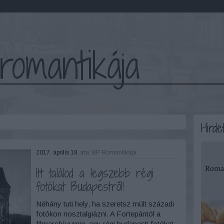
romantikája
Hirde
2017. április 18.
írta:
BP Romantikája
Itt találod a legszebb régi
fotókat Budapestről!
Néhány tuti hely, ha szeretsz múlt századi
fotókon nosztalgiázni. A Fortepántól a
filmarchívumig, egy régi budapesti fotókat