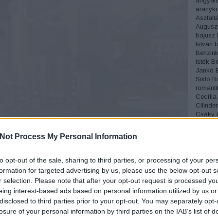
angyalc
aranyko
Asztalt
Augusz
bajusz
István
b
Benzink
Istók
Bó
Jankó
Sikló
B
romanti
Cecília
Cilinder
Csáky
Csónak
Cukrás
Not Process My Personal Information
Divat
D
Éjszakai
Erdélyi
to opt-out of the sale, sharing to third parties, or processing of your per
Miksa
é
formation for targeted advertising by us, please use the below opt-out s
fagylalt
r selection. Please note that after your opt-out request is processed y
Fedák S
eing interest-based ads based on personal information utilized by us or
József
disclosed to third parties prior to your opt-out. You may separately opt-
temető
Fordíto
losure of your personal information by third parties on the IAB’s list of