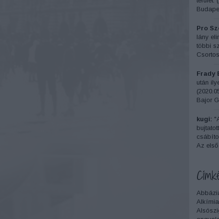
terület.
(
Budapes
Pro Sze
lány el
többi sz
Csortos
Frady 
után il
(
2020.05
Bajor G
kugi:
"A
bujtatot
csábítot
Az első
Címk
Abbázi
Alkímia
Alsószi