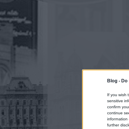
Blog -
Do 
If you wish 
sensitive in
confirm you
continue se
information 
further disc