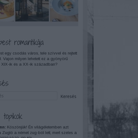
pest romantikája
t egy csodás város, tele szívvel és rejtett
l. Vajon milyen lehetett ez a gyönyörű
 XIX-ik és a XX-ik században?
sés
 topikok
nn:
Köszönjük! Én világéletemben azt
a Zugló a német zug-ból lett, mert szeles a