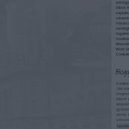
úrihölg
Úttörő 
vajdah
várand
Vásárc
vendégl
Vigalmi
Viselke
Wesselé
Wohl St
Címkef
Bloga
Erődíte
Járt má
megmon
létezik
települ
gyökere
amely 
városré
tavolb