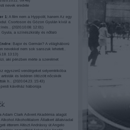
2020.10.22. 09:48
)
ti nevek eredete
r 1:
A film nem a Hyppolit, hanem Az egy
indul. Csortoson és Gózon Gyulán kívül a
ínés...
(
2020.10.08. 12:01
)
 Gyula, a színészkirály és nőfaló
Endre:
Bajor és Germán? A világháború
yen nevekkel nem sok sanszuk lehetett...
.18. 13:13
)
izi, aki pénzben mérte a szerelmet
z egyszerű vendégeket selyemtrikóba
t artisták és ledéren öltözött nőcskék
ták h...
(
2020.04.23. 15:43
)
 pesti kávéház háborúja
ék
a
Adam Clark
Advent
Akadémia
alagút
Alkohol
Alkoholtilalom
Állatkert
állatviadal
geti étterem
Altiszt
Andrássy út
Angelo