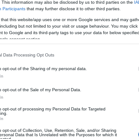
Fotográ
. This information may also be disclosed by us to third parties on the
IA
fürdőru
Participants
that may further disclose it to other third parties.
Ganz Á
Gellért 
 that this website/app uses one or more Google services and may gath
Gőzmo
including but not limited to your visit or usage behaviour. You may click 
Royal
G
 to Google and its third-party tags to use your data for below specifi
Gutman
ogle consent section.
gyerme
Halásza
Ilona
H
l Data Processing Opt Outs
Háziúr
Theater
Divathá
o opt-out of the Sharing of my personal data.
humor
In
előrejel
irodalm
o opt-out of the Sale of my Personal Data.
Jászai 
Jégpál
In
Judik Et
Kálvin t
to opt-out of processing my Personal Data for Targeted
Frigyes
ing.
kávéhá
In
pályau
Kőbány
o opt-out of Collection, Use, Retention, Sale, and/or Sharing
ersonal Data that Is Unrelated with the Purposes for which it
Kolbás
lected.