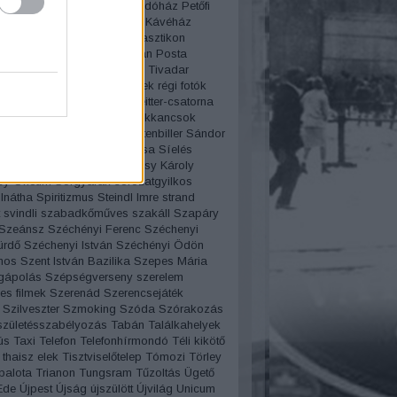
rvíz
Pesti Broadway
Pesti indóház
Petőfi
Pezsgő
Pilisy Róza
Pilvax Kávéház
ista
Pirosszemű csárda
Plasztikon
iczky báró
Politika
porcelán
Posta
amzel
Projectográf
Puskás Tivadar
 Miklós
Rákóczi út
régi filmek
régi fotók
tók pályázat
Régi szavak
Reitter-csatorna
enő
Reklám
Rendszámok
Rikkancsok
art
romantika
Rotschild
rottenbiller
Sándor
áros fürdő
Schwimmer Rózsa
Síelés
Bözsi
Sípláda
Sissi
Somossy Károly
y Orfeum
Sörgyárak
sorozatgyilkos
lnátha
Spiritizmus
Steindl Imre
strand
svindli
szabadkőműves
szakáll
Szapáry
Szeánsz
Széchényi Ferenc
Széchenyi
ürdő
Széchenyi István
Széchényi Ödön
mos
Szent István Bazilika
Szepes Mária
gápolás
Szépségverseny
szerelem
es filmek
Szerenád
Szerencsejáték
Szilveszter
Szmoking
Szóda
Szórakozás
születésszabélyozás
Tabán
Találkahelyek
ús
Taxi
Telefon
Telefonhírmondó
Téli kikötő
thaisz elek
Tisztviselőtelep
Tómozi
Törley
palota
Trianon
Tungsram
Tűzoltás
Ügető
Ede
Újpest
Újság
újszülött
Újvilág
Unicum