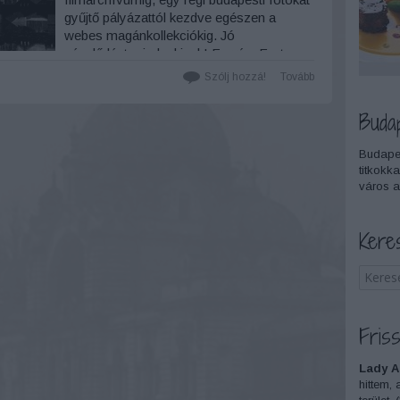
gyűjtő pályázattól kezdve egészen a
webes magánkollekciókig. Jó
nézelődést mindenkinek! Forrás: Fortepan
Kiemelkedő építészet, nosztalgikus
Szólj hozzá!
Tovább
hangulat, érdekes történetek…
Buda
Budapes
titkokka
város a
Kere
Friss
Lady A
hittem, 