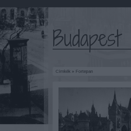
Budapest 
Címkék
»
Fortepan