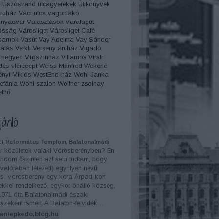
y
Úszóstrand
utcagyerekek
Útikönyvek
Áruház
Váci utca
vagonlakó
unyadvár
Választások
Váralagút
ósság
Városliget
Városliget Café
sarnok
Vasút
Vay Adelma
Vay Sándor
átás
Verkli
Verseny áruház
Vigadó
 negyed
Vígszínház
Villamos
Virsli
dés
vlcrecept
Weiss Manfréd
Wekerle
nyi Miklós
WestEnd-ház
Wohl Janka
efánia
Wohl szalon
Wolfner
zsolnay
elhő
jánló
tt Református Templom, Balatonalmádi
r közületek valaki Vörösberényben? Én
dom őszintén azt sem tudtam, hogy
 (valójában létezett) egy ilyen nevű
és. Vörösberény egy kora Árpád-kori
kkel rendelkező, egykor önálló község,
1971 óta Balatonalmádi északi
szeként ismert. A Balaton-felvidék…
anlepkedo.blog.hu