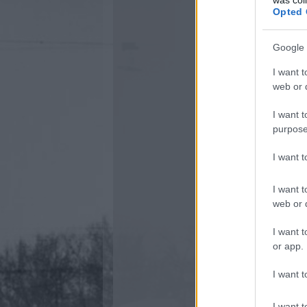
Opted 
Google 
I want t
web or d
I want t
purpose
I want 
I want t
web or d
I want t
or app.
I want t
I want t