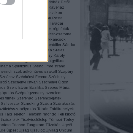
rvíz
Pesti Broadway
Pesti indóház
Petőfi
Pezsgő
Pilisy Róza
Pilvax Kávéház
ista
Pirosszemű csárda
Plasztikon
iczky báró
Politika
porcelán
Posta
amzel
Projectográf
Puskás Tivadar
 Miklós
Rákóczi út
régi filmek
régi fotók
tók pályázat
Régi szavak
Reitter-csatorna
enő
Reklám
Rendszámok
Rikkancsok
art
romantika
Rotschild
rottenbiller
Sándor
áros fürdő
Schwimmer Rózsa
Síelés
Bözsi
Sípláda
Sissi
Somossy Károly
y Orfeum
Sörgyárak
sorozatgyilkos
lnátha
Spiritizmus
Steindl Imre
strand
svindli
szabadkőműves
szakáll
Szapáry
Szeánsz
Széchényi Ferenc
Széchenyi
ürdő
Széchenyi István
Széchényi Ödön
mos
Szent István Bazilika
Szepes Mária
gápolás
Szépségverseny
szerelem
es filmek
Szerenád
Szerencsejáték
Szilveszter
Szmoking
Szóda
Szórakozás
születésszabélyozás
Tabán
Találkahelyek
ús
Taxi
Telefon
Telefonhírmondó
Téli kikötő
thaisz elek
Tisztviselőtelep
Tómozi
Törley
palota
Trianon
Tungsram
Tűzoltás
Ügető
Ede
Újpest
Újság
újszülött
Újvilág
Unicum