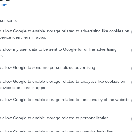
Korcso
Out
Közlek
Kresz 
labdar
consents
Lakótel
Lelenc
o allow Google to enable storage related to advertising like cookies on
Lornyo
evice identifiers in apps.
Színhá
Margits
o allow my user data to be sent to Google for online advertising
Mária V
dolgok
s.
meteoro
Millenn
to allow Google to send me personalized advertising.
Mulatá
Nagypo
Németvö
o allow Google to enable storage related to analytics like cookies on
Nemzet
evice identifiers in apps.
Neue we
nőideál
o allow Google to enable storage related to functionality of the website
csúszk
Okkulti
Omnibu
o allow Google to enable storage related to personalization.
Ördögl
Pálinka
Parlam
o allow Google to enable storage related to security, including