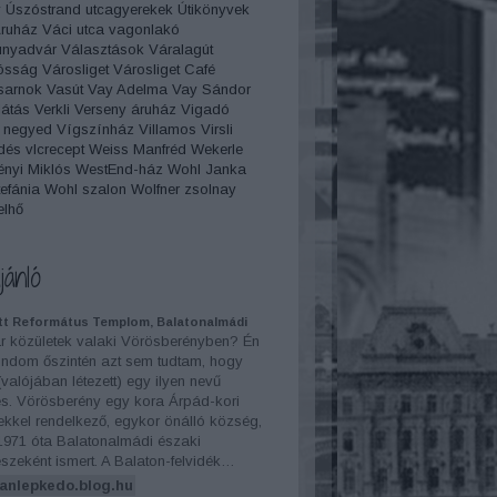
y
Úszóstrand
utcagyerekek
Útikönyvek
Áruház
Váci utca
vagonlakó
unyadvár
Választások
Váralagút
ósság
Városliget
Városliget Café
sarnok
Vasút
Vay Adelma
Vay Sándor
átás
Verkli
Verseny áruház
Vigadó
 negyed
Vígszínház
Villamos
Virsli
dés
vlcrecept
Weiss Manfréd
Wekerle
nyi Miklós
WestEnd-ház
Wohl Janka
efánia
Wohl szalon
Wolfner
zsolnay
elhő
jánló
tt Református Templom, Balatonalmádi
r közületek valaki Vörösberényben? Én
dom őszintén azt sem tudtam, hogy
 (valójában létezett) egy ilyen nevű
és. Vörösberény egy kora Árpád-kori
kkel rendelkező, egykor önálló község,
1971 óta Balatonalmádi északi
szeként ismert. A Balaton-felvidék…
anlepkedo.blog.hu