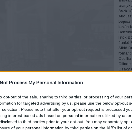
angyalc
aranyko
Asztalt
Augusz
bajusz
István
b
Benzink
Istók
Bó
Jankó
Sikló
B
romanti
Cecília
Cilinder
Csáky
Csónak
Cukrás
Not Process My Personal Information
Divat
D
Éjszakai
Erdélyi
to opt-out of the sale, sharing to third parties, or processing of your per
Miksa
é
formation for targeted advertising by us, please use the below opt-out s
fagylalt
r selection. Please note that after your opt-out request is processed y
Fedák S
eing interest-based ads based on personal information utilized by us or
József
disclosed to third parties prior to your opt-out. You may separately opt-
temető
Fordíto
losure of your personal information by third parties on the IAB’s list of