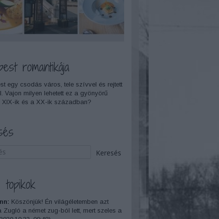
pest romantikája
t egy csodás város, tele szívvel és rejtett
l. Vajon milyen lehetett ez a gyönyörű
 XIX-ik és a XX-ik században?
sés
 topikok
nn:
Köszönjük! Én világéletemben azt
a Zugló a német zug-ból lett, mert szeles a