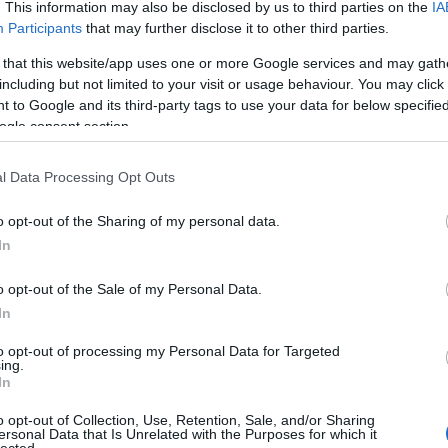
Fotográ
. This information may also be disclosed by us to third parties on the
IA
Fürdőr
Participants
that may further disclose it to other third parties.
Ganz Á
Gellért 
 that this website/app uses one or more Google services and may gath
Gőzmo
including but not limited to your visit or usage behaviour. You may click 
Royal
G
 to Google and its third-party tags to use your data for below specifi
Gutman
ogle consent section.
gyerme
Halásza
Ilona
H
l Data Processing Opt Outs
Háziúr
Theater
Divathá
o opt-out of the Sharing of my personal data.
humor
In
előrejel
irodalm
o opt-out of the Sale of my Personal Data.
Jászai 
Jégpál
In
Judik Et
Kálvin t
to opt-out of processing my Personal Data for Targeted
Frigyes
ing.
kávéhá
In
pályau
Kőbány
o opt-out of Collection, Use, Retention, Sale, and/or Sharing
ersonal Data that Is Unrelated with the Purposes for which it
Kolbás
lected.