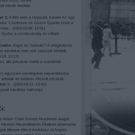
2020.10.22. 09:48
)
ti nevek eredete
r 1:
A film nem a Hyppolit, hanem Az egy
indul. Csortoson és Gózon Gyulán kívül a
ínés...
(
2020.10.08. 12:01
)
 Gyula, a színészkirály és nőfaló
Endre:
Bajor és Germán? A világháború
yen nevekkel nem sok sanszuk lehetett...
.18. 13:13
)
izi, aki pénzben mérte a szerelmet
z egyszerű vendégeket selyemtrikóba
t artisták és ledéren öltözött nőcskék
ták h...
(
2020.04.23. 15:43
)
 pesti kávéház háborúja
ék
a
Adam Clark
Advent
Akadémia
alagút
Alkohol
Alkoholtilalom
Állatkert
állatviadal
geti étterem
Altiszt
Andrássy út
Angelo