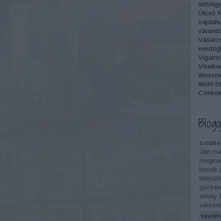
úrihölg
Úttörő 
vajdah
várand
Vásárc
vendégl
Vigalmi
Viselke
Wesselé
Wohl St
Címkef
Bloga
Erődíte
Járt má
megmon
létezik
települ
gyökere
amely 
városré
tavolb