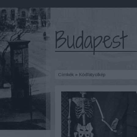
Budapest 
Címkék
»
Ködfátyolkép