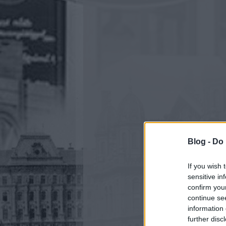
Blog -
Do 
If you wish 
sensitive in
confirm you
continue se
information 
further disc