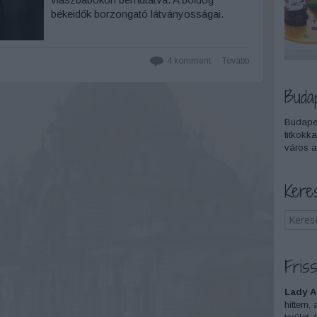
békeidők borzongató látványosságai.
4
komment
Tovább
Buda
Budapes
titkokka
város a
Kere
Friss
Lady A
hittem, 