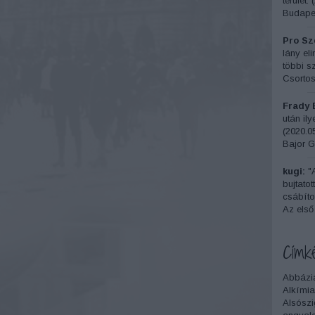
terület.
(
Budapes
Pro Sze
lány el
többi sz
Csortos
Frady 
után il
(
2020.05
Bajor G
kugi:
"A
bujtatot
csábítot
Az első
Címk
Abbázi
Alkímia
Alsószi