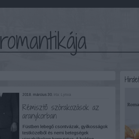
romantikája
Hirde
2018. március 30.
írta:
Lynxa
Rémisztő szórakozások az
aranykorban
Füstben lebegő csontvázak, gyilkosságok
testközelből és nemi betegségek
viaszbábokon bemutatva. A boldog