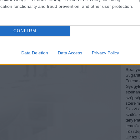
Pesti á
cation functionality and fraud prevention, and other user protection.
Sándor
Pipás P
Podman
Próbam
Radnóti
CONFIRM
régi fo
Rejtő J
Római p
Data Deletion
Data Access
Privacy Policy
Móric
S
Simon 
Somoss
Spanyo
Sugárút
Ferenc
Gyógyf
szélhá
szépsé
szerelm
Szikvíz
szülés
tányérh
temetők
Tőzsde
Újházi 