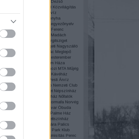
lya
Körút
Korzó
Kosztolányi Dezső
edés
kozmetika
Közvágóhíd
Közvilágítás
Géza
Krúdy Gyula
Kutassy
Kvíz
úgás
Laborfalvi Róza
Lacikonyha
ep
Lánchíd
Lechner Ödön
Legyezőnyelv
Le Procope
Lipótmező
Liszt Ferenc
n
Lottó áruház
Lóvasút
Lovi
Madách
z
Mágnás
Mágnás Elza
Margitsziget
zigeti gyógyfürdő
Margitszigeti Nagyszálló
aléria telep
Martinovics Ignác
Meglepő
Megszólítások
Merénylet
Mesterember
lógia
Miklós Andor
Millenium Háza
ium
Molnár Ferenc
Mosás
mozi
MTA
Műjég
s
Mulató
Mulatozás
Művész Kávéház
lgári
Nagytakarítás
Nagy Pesti Árvíz
lgyi temető
Nemzeti Casino
Nemzeti Club
i Múzeum
Népliget
Népsziget
Népszínház
lt
New York
New York kávéház
Nőfalók
Női divat
női sport
Nőnap
Normafa
Norvég
a
Nyaralás
Nyugati pályaudvar
Óbuda
zmus
Oktatás
Olimpia
Olof Palme Ház
sz
Operaház
Operett
Operettszínház
ovas
Országház
Ős-Budavára
Palics
Párbaj
Párisi Nagy Áruház
Park Klub
ent
pék
péklázadás
Pénzhamisítás
Perec