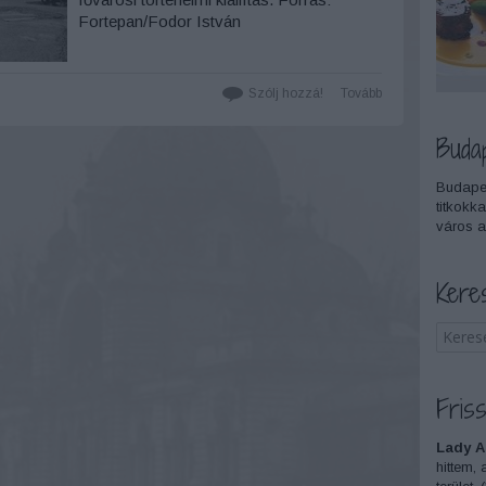
Fortepan/Fodor István
Szólj hozzá!
Tovább
Buda
Budapes
titkokka
város a
Kere
Friss
Lady A
hittem, 