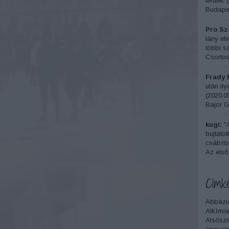
terület.
(
Budapes
Pro Sze
lány el
többi sz
Csortos
Frady 
után il
(
2020.05
Bajor G
kugi:
"A
bujtatot
csábítot
Az első
Címk
Abbázi
Alkímia
Alsószi