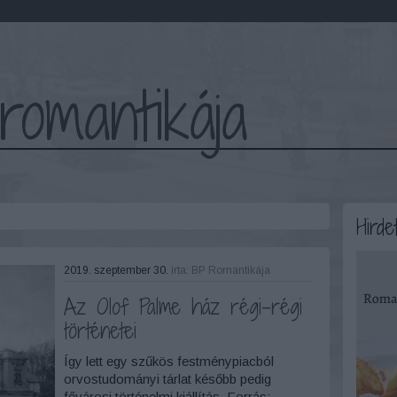
romantikája
Hirde
2019. szeptember 30.
írta:
BP Romantikája
Az Olof Palme ház régi-régi
történetei
Így lett egy szűkös festménypiacból
orvostudományi tárlat később pedig
fővárosi történelmi kiállítás. Forrás: