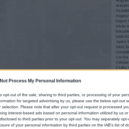
angyalc
aranyko
Asztalt
Augusz
bajusz
István
b
Benzink
Istók
Bó
Jankó
Sikló
B
romanti
Cecília
Cilinder
Csáky
Csónak
Cukrás
Not Process My Personal Information
Divat
D
Éjszakai
Erdélyi
to opt-out of the sale, sharing to third parties, or processing of your per
Miksa
é
formation for targeted advertising by us, please use the below opt-out s
fagylalt
r selection. Please note that after your opt-out request is processed y
Fedák S
eing interest-based ads based on personal information utilized by us or
József
disclosed to third parties prior to your opt-out. You may separately opt-
temető
Fordíto
losure of your personal information by third parties on the IAB’s list of