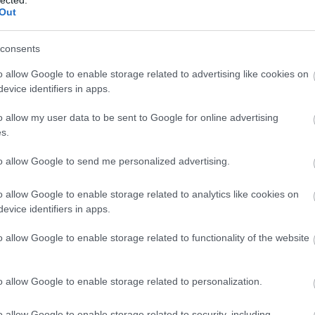
Korcso
Out
Közlek
Kresz 
labdar
consents
Lakótel
Lelenc
o allow Google to enable storage related to advertising like cookies on
Lornyo
evice identifiers in apps.
Színhá
Margits
o allow my user data to be sent to Google for online advertising
Mária V
dolgok
s.
meteoro
Millenn
to allow Google to send me personalized advertising.
Mulatá
Nagypo
Németvö
o allow Google to enable storage related to analytics like cookies on
Nemzet
evice identifiers in apps.
Neue we
nőideál
o allow Google to enable storage related to functionality of the website
csúszk
Okkulti
Omnibu
o allow Google to enable storage related to personalization.
Ördögl
Pálinka
Parlam
o allow Google to enable storage related to security, including