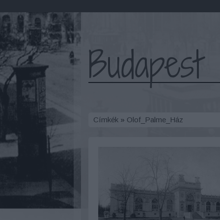
Budapest 
Címkék
»
Olof_Palme_Ház