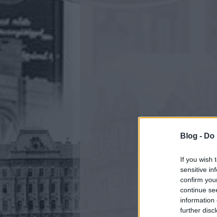
Blog -
Do 
If you wish 
sensitive in
confirm you
continue se
information 
further disc