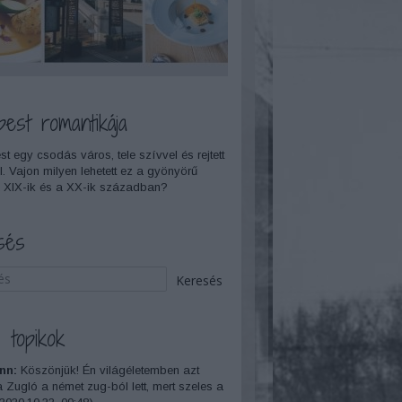
pest romantikája
t egy csodás város, tele szívvel és rejtett
l. Vajon milyen lehetett ez a gyönyörű
 XIX-ik és a XX-ik században?
sés
 topikok
nn:
Köszönjük! Én világéletemben azt
a Zugló a német zug-ból lett, mert szeles a