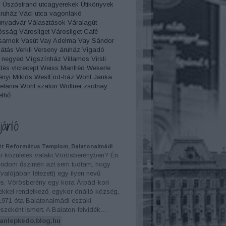
y
Úszóstrand
utcagyerekek
Útikönyvek
Áruház
Váci utca
vagonlakó
unyadvár
Választások
Váralagút
ósság
Városliget
Városliget Café
sarnok
Vasút
Vay Adelma
Vay Sándor
átás
Verkli
Verseny áruház
Vigadó
 negyed
Vígszínház
Villamos
Virsli
dés
vlcrecept
Weiss Manfréd
Wekerle
nyi Miklós
WestEnd-ház
Wohl Janka
efánia
Wohl szalon
Wolfner
zsolnay
elhő
jánló
tt Református Templom, Balatonalmádi
r közületek valaki Vörösberényben? Én
dom őszintén azt sem tudtam, hogy
 (valójában létezett) egy ilyen nevű
és. Vörösberény egy kora Árpád-kori
kkel rendelkező, egykor önálló község,
1971 óta Balatonalmádi északi
szeként ismert. A Balaton-felvidék…
anlepkedo.blog.hu