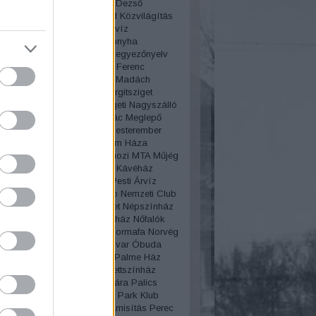
lya
Körút
Korzó
Kosztolányi Dezső
edés
kozmetika
Közvágóhíd
Közvilágítás
Géza
Krúdy Gyula
Kutassy
Kvíz
úgás
Laborfalvi Róza
Lacikonyha
ep
Lánchíd
Lechner Ödön
Legyezőnyelv
Le Procope
Lipótmező
Liszt Ferenc
n
Lottó áruház
Lóvasút
Lovi
Madách
z
Mágnás
Mágnás Elza
Margitsziget
zigeti gyógyfürdő
Margitszigeti Nagyszálló
aléria telep
Martinovics Ignác
Meglepő
Megszólítások
Merénylet
Mesterember
lógia
Miklós Andor
Millenium Háza
ium
Molnár Ferenc
Mosás
mozi
MTA
Műjég
s
Mulató
Mulatozás
Művész Kávéház
lgári
Nagytakarítás
Nagy Pesti Árvíz
lgyi temető
Nemzeti Casino
Nemzeti Club
i Múzeum
Népliget
Népsziget
Népszínház
lt
New York
New York kávéház
Nőfalók
Női divat
női sport
Nőnap
Normafa
Norvég
a
Nyaralás
Nyugati pályaudvar
Óbuda
zmus
Oktatás
Olimpia
Olof Palme Ház
sz
Operaház
Operett
Operettszínház
ovas
Országház
Ős-Budavára
Palics
Párbaj
Párisi Nagy Áruház
Park Klub
ent
pék
péklázadás
Pénzhamisítás
Perec