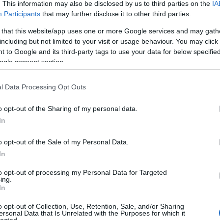
Fotográ
. This information may also be disclosed by us to third parties on the
IA
fürdőru
Participants
that may further disclose it to other third parties.
Ganz Á
Gellért 
 that this website/app uses one or more Google services and may gath
Gőzmo
including but not limited to your visit or usage behaviour. You may click 
Royal
G
 to Google and its third-party tags to use your data for below specifi
Gutman
ogle consent section.
gyerme
Halásza
Ilona
H
l Data Processing Opt Outs
Háziúr
Theater
Divathá
o opt-out of the Sharing of my personal data.
humor
In
előrejel
irodalm
o opt-out of the Sale of my Personal Data.
Jászai 
Jégpál
In
Judik Et
Kálvin t
to opt-out of processing my Personal Data for Targeted
Frigyes
ing.
kávéhá
In
pályau
Kőbány
o opt-out of Collection, Use, Retention, Sale, and/or Sharing
ersonal Data that Is Unrelated with the Purposes for which it
Kolbás
lected.