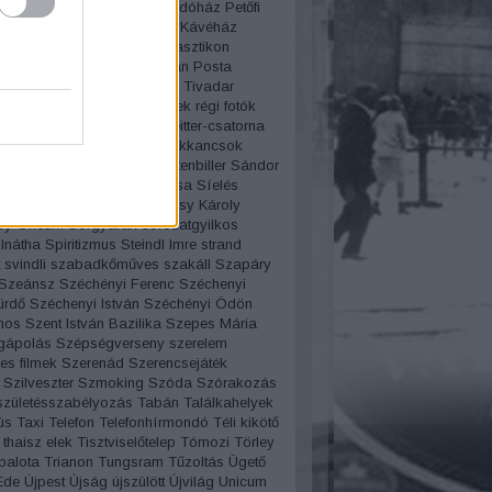
rvíz
Pesti Broadway
Pesti indóház
Petőfi
Pezsgő
Pilisy Róza
Pilvax Kávéház
ista
Pirosszemű csárda
Plasztikon
iczky báró
Politika
porcelán
Posta
amzel
Projectográf
Puskás Tivadar
 Miklós
Rákóczi út
régi filmek
régi fotók
tók pályázat
Régi szavak
Reitter-csatorna
enő
Reklám
Rendszámok
Rikkancsok
art
romantika
Rotschild
rottenbiller
Sándor
áros fürdő
Schwimmer Rózsa
Síelés
Bözsi
Sípláda
Sissi
Somossy Károly
y Orfeum
Sörgyárak
sorozatgyilkos
lnátha
Spiritizmus
Steindl Imre
strand
svindli
szabadkőműves
szakáll
Szapáry
Szeánsz
Széchényi Ferenc
Széchenyi
ürdő
Széchenyi István
Széchényi Ödön
mos
Szent István Bazilika
Szepes Mária
gápolás
Szépségverseny
szerelem
es filmek
Szerenád
Szerencsejáték
Szilveszter
Szmoking
Szóda
Szórakozás
születésszabélyozás
Tabán
Találkahelyek
ús
Taxi
Telefon
Telefonhírmondó
Téli kikötő
thaisz elek
Tisztviselőtelep
Tómozi
Törley
palota
Trianon
Tungsram
Tűzoltás
Ügető
Ede
Újpest
Újság
újszülött
Újvilág
Unicum