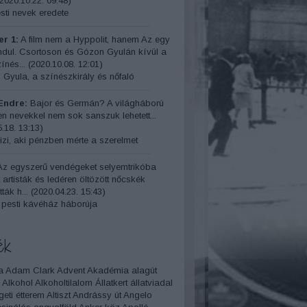
2020.10.22. 09:48
)
ti nevek eredete
r 1:
A film nem a Hyppolit, hanem Az egy
indul. Csortoson és Gózon Gyulán kívül a
ínés...
(
2020.10.08. 12:01
)
 Gyula, a színészkirály és nőfaló
Endre:
Bajor és Germán? A világháború
yen nevekkel nem sok sanszuk lehetett...
.18. 13:13
)
izi, aki pénzben mérte a szerelmet
z egyszerű vendégeket selyemtrikóba
t artisták és ledéren öltözött nőcskék
ták h...
(
2020.04.23. 15:43
)
 pesti kávéház háborúja
ék
a
Adam Clark
Advent
Akadémia
alagút
Alkohol
Alkoholtilalom
Állatkert
állatviadal
geti étterem
Altiszt
Andrássy út
Angelo