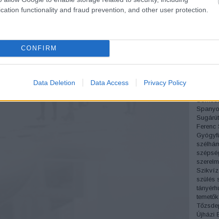
Pesti á
cation functionality and fraud prevention, and other user protection.
Sándor
Pipás P
Podman
Próbam
Radnóti
CONFIRM
régi fo
Rejtő J
Római p
Data Deletion
Data Access
Privacy Policy
Móric
S
Simon 
Somoss
Spanyo
Sugárút
Ferenc
Gyógyf
szélhá
szépsé
szerelm
Szikvíz
szülés
tányérh
temetők
Tőzsde
Újházi 