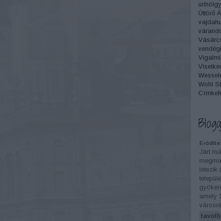
úrihölg
Úttörő 
vajdah
várand
Vásárc
vendégl
Vigalmi
Viselke
Wesselé
Wohl St
Címkef
Bloga
Erődíte
Járt má
megmon
létezik
települ
gyökere
amely 
városré
tavolb