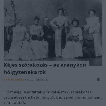
Kéjes szórakozás – az aranykori
hölgyzenekarok
BP Romantikája
•
2020. január 23.
1
Húsz évig jelentették a frivol éjszaki szórakozás
csúcsát ezek a fiatal lányok, bár zenélni minimálisan
sem tudtak.