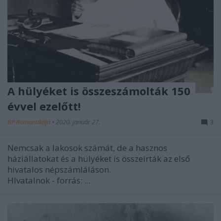
A hülyéket is összeszámolták 150
évvel ezelőtt!
BP Romantikája
•
2020. január 27.
3
Nemcsak a lakosok számát, de a hasznos
háziállatokat és a hülyéket is összeírták az első
hivatalos népszámláláson.
HIvatalnok - forrás: ...