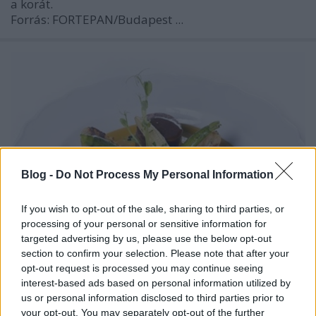
a korát.
Forrás: FORTEPAN/Budapest ...
Blog -
Do Not Process My Personal Information
If you wish to opt-out of the sale, sharing to third parties, or
processing of your personal or sensitive information for
targeted advertising by us, please use the below opt-out
section to confirm your selection. Please note that after your
Az aranyló ökörpofa a XIX. századból
opt-out request is processed you may continue seeing
interest-based ads based on personal information utilized by
BP Romantikája
•
2020. február 07.
0
us or personal information disclosed to third parties prior to
your opt-out. You may separately opt-out of the further