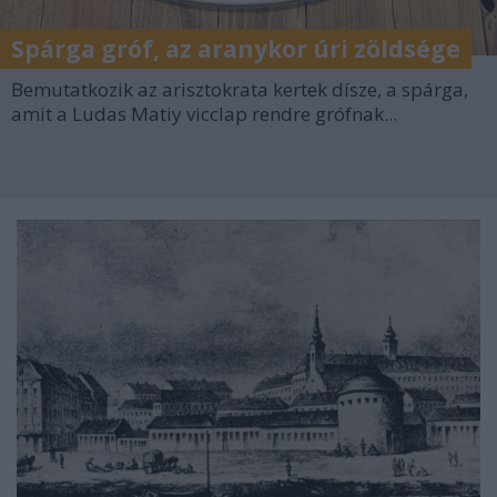
Spárga gróf, az aranykor úri zöldsége
Bemutatkozik az arisztokrata kertek dísze, a spárga,
amit a Ludas Matiy vicclap rendre grófnak...