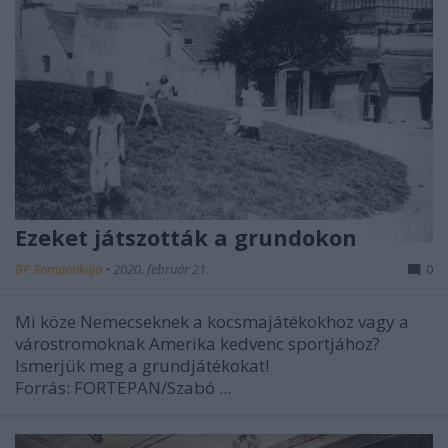
Ezeket játszották a grundokon
BP Romantikája
•
2020. február 21.
0
Mi köze Nemecseknek a kocsmajátékokhoz vagy a
várostromoknak Amerika kedvenc sportjához?
Ismerjük meg a grundjátékokat!
Forrás: FORTEPAN/Szabó ...