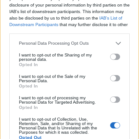
disclosure of your personal information by third parties on the
Ökörpofa vadasan, avagy amikor az aranykori
IAB’s list of downstream participants. This information may
Budapest ízei beköltöznek a tányérodra.
also be disclosed by us to third parties on the
IAB’s List of
Forrás: Városliget Café
Downstream Participants
that may further disclose it to other
...
third parties.
Please note that this website/app uses one or more Google
Personal Data Processing Opt Outs
services and may gather and store information including but
not limited to your visit or usage behaviour. You may click to
I want to opt-out of the Sharing of my
personal data.
grant or deny consent to Google and its third-party tags to
Opted In
use your data for below specified purposes in below Google
consent section.
I want to opt-out of the Sale of my
Personal Data.
Opted In
I want to opt-out of processing my
Personal Data for Targeted Advertising.
Opted In
I want to opt-out of Collection, Use,
Retention, Sale, and/or Sharing of my
Personal Data that Is Unrelated with the
Purposes for which it was collected.
Családi botrány szülte a Szabó Ervin
Opted Out