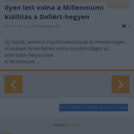
Ilyen lett volna a Millenniumi
kiállítás a Gellért-hegyen
BP Romantikája
•
2020. január 09.
1
Új hidak, velencei hajófelvonulások és mesterséges
vízesések teremtettek volna tündérvilágot az
alternatív helyszínen.
A Milleniumi ...
SÜTI BEÁLLÍTÁSOK MÓDOSÍTÁSA
mobil
|
teljes