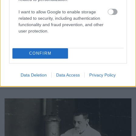
I want to allow Google to enable storage
related to security, including authentication
Íme, az aranykori Budapest
functionality and fraud prevention, and other
user protection.
titokzatos, kék szemű lédije!
BP Romantikája
•
2020. január 30.
0
CONFIRM
Egy különleges szépség története, aki megszédítette
Kincsem gazdáját, Blaskovich Ernőt, az mégis a
palotája falai közé zárta.
Data Deletion
Data Access
Privacy Policy
A fotó ...