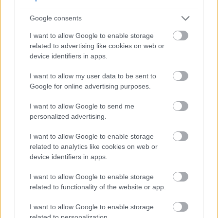
könyvtár épületét
Google consents
BP Romantikája
•
2020. február 03.
4
I want to allow Google to enable storage
related to advertising like cookies on web or
Az aranykor legnagyobb családi viszályának
device identifiers in apps.
lezárását testesíti meg a Wenckheim-palota, ami ma
a főváros központi könyvtárának ad otthont.
I want to allow my user data to be sent to
A ...
Google for online advertising purposes.
I want to allow Google to send me
personalized advertising.
I want to allow Google to enable storage
related to analytics like cookies on web or
device identifiers in apps.
I want to allow Google to enable storage
related to functionality of the website or app.
I want to allow Google to enable storage
related to personalization.